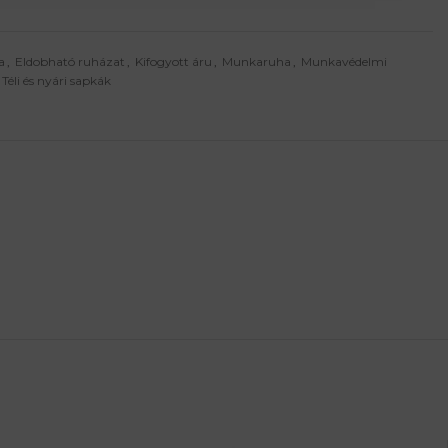
a
,
Eldobható ruházat
,
Kifogyott áru
,
Munkaruha
,
Munkavédelmi
Téli és nyári sapkák