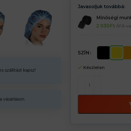
Javasoljuk továbbá:
Minőségi mu
2 030
Ft
ÁFA-va
SZÍN
Készleten
 szállítást kapsz!
a vásárláson.