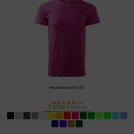
Munkás póló 137
(2x)
3 930
Ft
ÁFA-val
OPCIÓK VÁLASZTÁSA