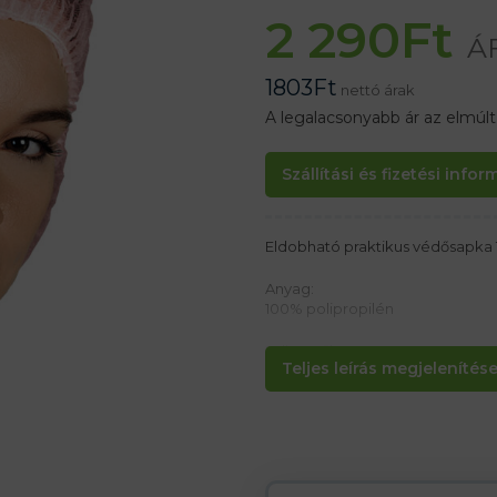
2 290
Ft
Á
1803
Ft
nettó árak
A legalacsonyabb ár az elmúl
Szállítási és fizetési info
Eldobható praktikus védősapka 
Anyag:
100% polipropilén
Jellemzők:
Teljes leírás megjelenítése.
– Súlya 10 g/m²
– Sapka rugalmas szalaggal
– Légáteresztő, így a fejbőr „léle
– 100 db egy csomagban