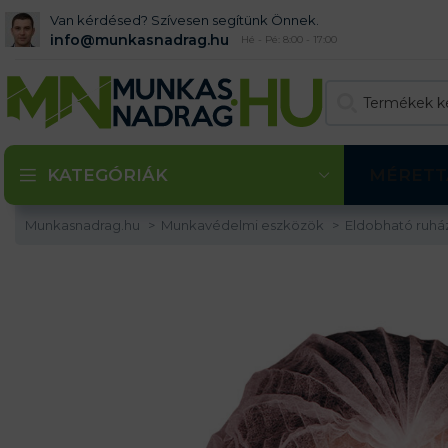
Van kérdésed? Szívesen segítünk Önnek.
info@munkasnadrag.hu
Hé - Pé: 8:00 - 17:00
KATEGÓRIÁK
MÉRETT
Munkasnadrag.hu
Munkavédelmi eszközök
Eldobható ruhá