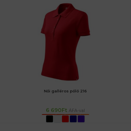
Női galléros póló 216
6 690
Ft
ÁFA-val
OPCIÓK VÁLASZTÁSA