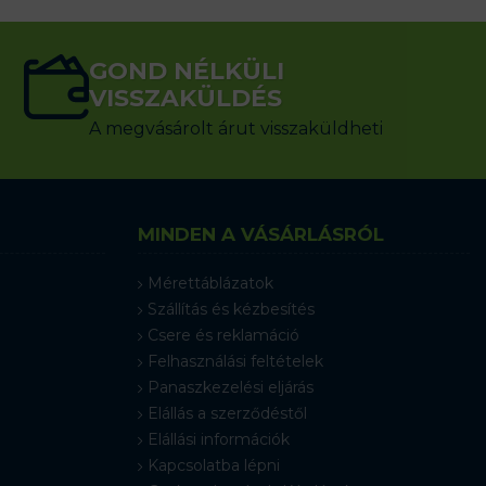
GOND NÉLKÜLI
VISSZAKÜLDÉS
A megvásárolt árut visszaküldheti
MINDEN A VÁSÁRLÁSRÓL
Mérettáblázatok
Szállítás és kézbesítés
Csere és reklamáció
Felhasználási feltételek
Panaszkezelési eljárás
Elállás a szerződéstől
Elállási információk
Kapcsolatba lépni