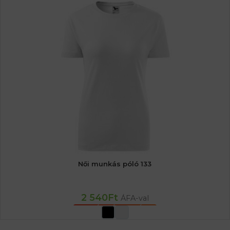
Női munkás póló 133
2 540
Ft
ÁFA-val
OPCIÓK VÁLASZTÁSA