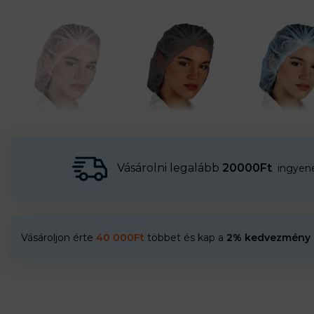
Vásárolni legalább
20000Ft
ingyenes
Vásároljon érte
40 000
Ft
többet és kap a
2% kedvezmény