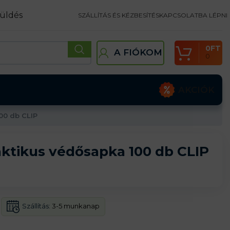
üldés
SZÁLLÍTÁS ÉS KÉZBESÍTÉS
KAPCSOLATBA LÉPNI
0
FT
A FIÓKOM
0
AKCIÓK
00 db CLIP
ktikus védősapka 100 db CLIP
Szállítás:
3-5 munkanap