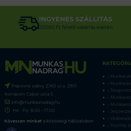
INGYENES SZÁLLÍTÁS
20000 Ft feletti vásárlás esetén
KATEGÓRI
Munkaruh
Munkacip
Pracovné odevy ZIKO s.r.o. 2901
Terepmint
Komárom Czibor utca 3
Munkavéd
info@munkasnadrag.hu
Munkaesz
Hé - Pé: 8:00 - 17:00
Jelzőeszk
Védőeszk
Kövessen minket
a közösségi hálózatokon
Tisztítás é