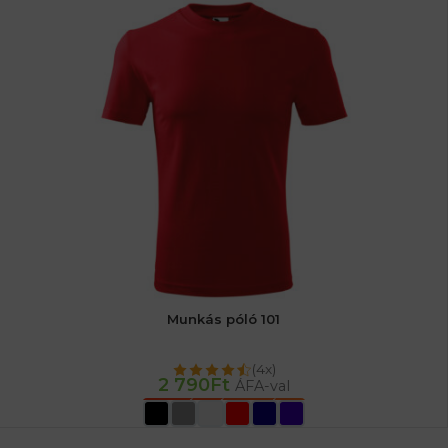
Munkás póló 101
(4x)
2 790
Ft
ÁFA-val
OPCIÓK VÁLASZTÁSA