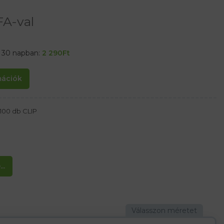
FA-val
t 30 napban:
2 290
Ft
rmációk
100 db CLIP
..
gzik”