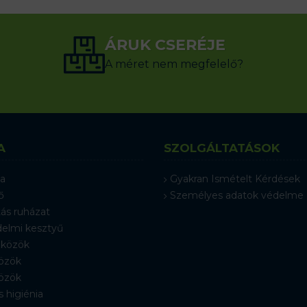
ÁRUK CSERÉJE
A méret nem megfelelő?
A
SZOLGÁLTATÁSOK
a
Gyakran Ismételt Kérdések
ő
Személyes adatok védelme
ás ruházat
elmi kesztyű
közök
özök
özök
s higiénia