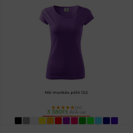
Női munkás póló 122
(3x)
3 380
Ft
ÁFA-val
OPCIÓK VÁLASZTÁSA