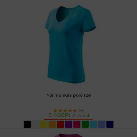
Női munkás póló 128
(2x)
5 460
Ft
ÁFA-val
OPCIÓK VÁLASZTÁSA