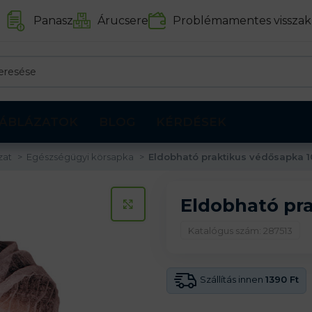
Panasz
Árucsere
Problémamentes visszak
ÁBLÁZATOK
BLOG
KÉRDÉSEK
zat
Egészségügyi körsapka
Eldobható praktikus védősapka 1
Eldobható pra
KATTINTS A KINAGYÍTÁSHOZ
Katalógus szám: 287513
Szállítás innen
1390 Ft