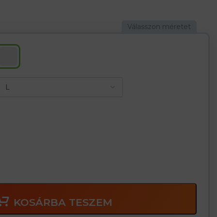
anak, és ugyanakkor jó érzés az ujjakban
kényelmet biztosítanak
KOSÁRBA TESZEM