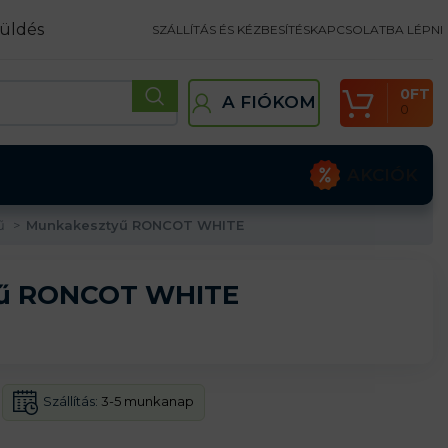
üldés
SZÁLLÍTÁS ÉS KÉZBESÍTÉS
KAPCSOLATBA LÉPNI
0
FT
A FIÓKOM
0
AKCIÓK
yű
Munkakesztyű RONCOT WHITE
ű RONCOT WHITE
Szállítás:
3-5 munkanap