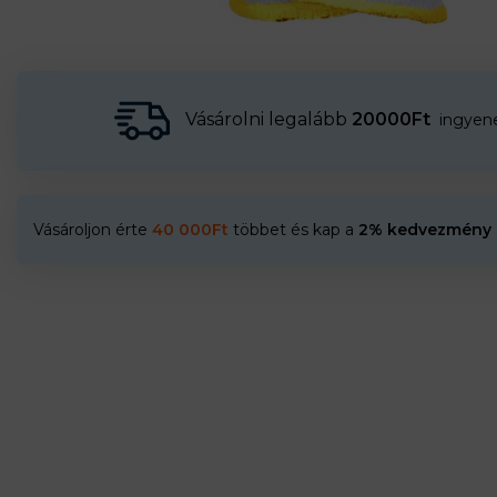
Vásárolni legalább
20000Ft
ingyenes
Vásároljon érte
40 000
Ft
többet és kap a
2% kedvezmény