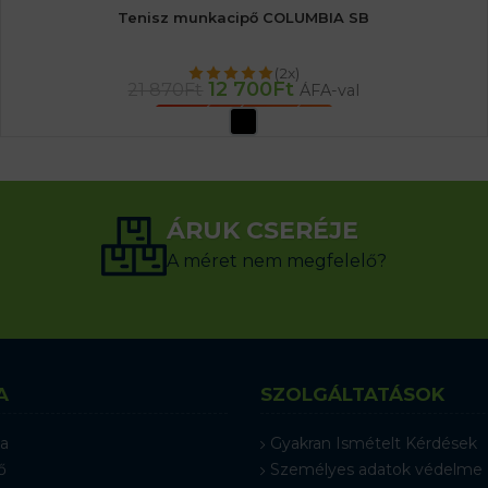
Tenisz munkacipő COLUMBIA SB
(2x)
12 700
Ft
21 870
Ft
ÁFA-val
OPCIÓK VÁLASZTÁSA
ÁRUK CSERÉJE
A méret nem megfelelő?
A
SZOLGÁLTATÁSOK
a
Gyakran Ismételt Kérdések
ő
Személyes adatok védelme