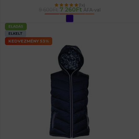
(1x)
7 260
Ft
9 600
Ft
ÁFA-val
OPCIÓK VÁLASZTÁSA
ELADÁS
ELKELT
KEDVEZMÉNY 53%