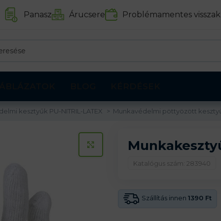
Panasz
Árucsere
Problémamentes visszak
ÁBLÁZATOK
BLOG
KÉRDÉSEK
delmi kesztyűk PU-NITRIL-LATEX
Munkavédelmi pöttyözött keszt
Munkakeszty
KATTINTS A KINAGYÍTÁSHOZ
Katalógus szám: 283940
Szállítás innen
1390 Ft