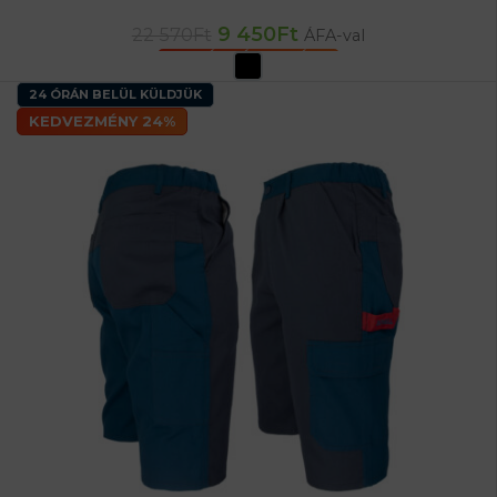
9 450
Ft
22 570
Ft
ÁFA-val
OPCIÓK VÁLASZTÁSA
24 ÓRÁN BELÜL KÜLDJÜK
KEDVEZMÉNY 24%