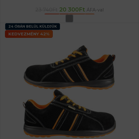
20 300
Ft
23 740
Ft
ÁFA-val
OPCIÓK VÁLASZTÁSA
24 ÓRÁN BELÜL KÜLDJÜK
KEDVEZMÉNY 42%