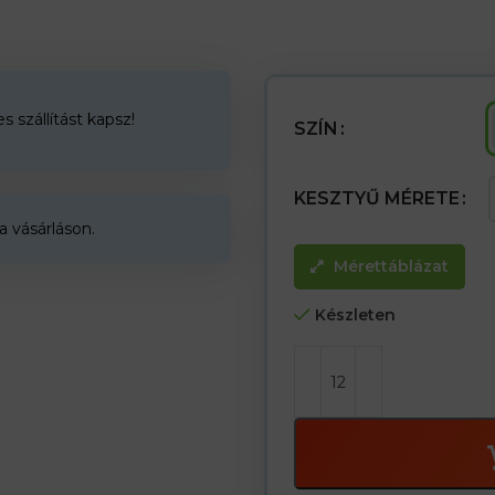
– A pöttyök jó tapadást biztosít
– Megfogást, rugalmasságot és 
– nagy tartósság
– Kész mandzsettával
 szállítást kapsz!
SZÍN
KESZTYŰ MÉRETE
a vásárláson.
Mérettáblázat
Készleten