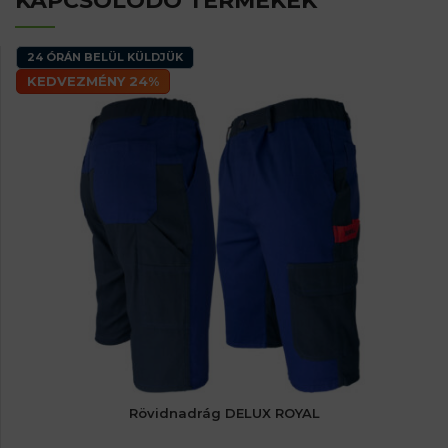
KAPCSOLÓDÓ TERMÉKEK
24 ÓRÁN BELÜL KÜLDJÜK
KEDVEZMÉNY 24%
Rövidnadrág DELUX ROYAL