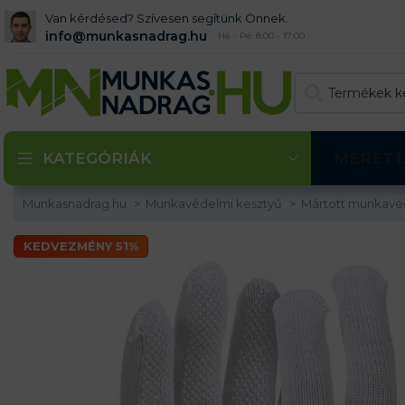
Van kérdésed? Szívesen segítünk Önnek.
info@munkasnadrag.hu
Hé - Pé: 8:00 - 17:00
KATEGÓRIÁK
MÉRETT
Munkasnadrag.hu
Munkavédelmi kesztyű
Mártott munkavé
KEDVEZMÉNY 51%