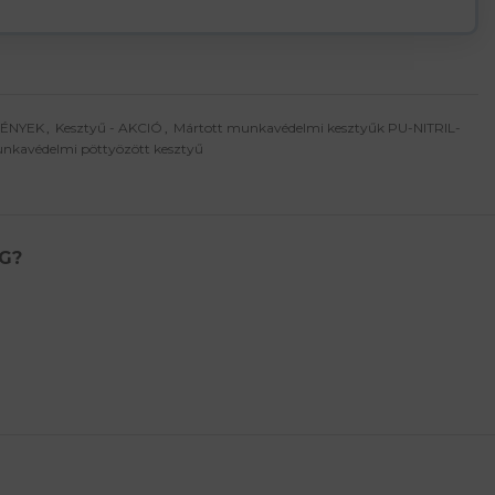
MÉNYEK
,
Kesztyű - AKCIÓ
,
Mártott munkavédelmi kesztyűk PU-NITRIL-
nkavédelmi pöttyözött kesztyű
G?