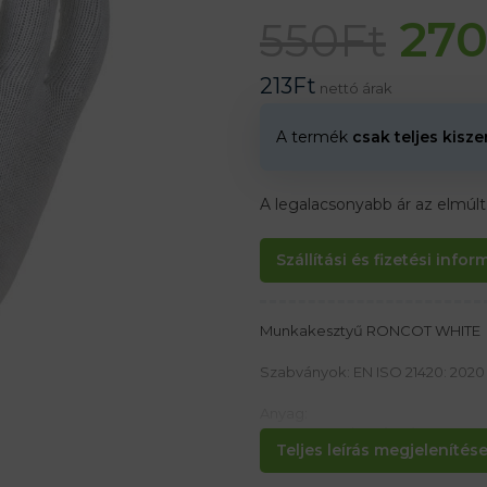
27
550
Ft
213
Ft
nettó árak
A termék
csak teljes kisz
A legalacsonyabb ár az elmúl
Szállítási és fizetési info
Munkakesztyű RONCOT WHITE
Szabványok: EN ISO 21420: 2020
Anyag:
100% pamut (varrás 13)
Teljes leírás megjelenítése.
Jellemzők: