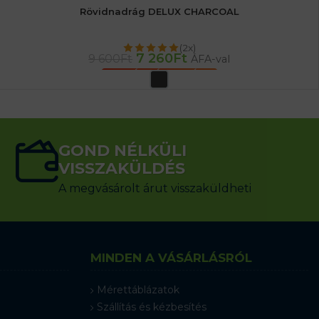
Rövidnadrág DELUX CHARCOAL
(2x)
7 260
Ft
9 600
Ft
ÁFA-val
OPCIÓK VÁLASZTÁSA
GOND NÉLKÜLI
VISSZAKÜLDÉS
A megvásárolt árut visszaküldheti
MINDEN A VÁSÁRLÁSRÓL
Mérettáblázatok
Szállítás és kézbesítés