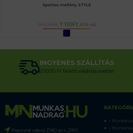
Sportos mellény STYLE
7 110
Ft
15 070
Ft
ÁFA-val
OPCIÓK VÁLASZTÁSA
INGYENES SZÁLLÍTÁS
20000 Ft feletti vásárlás esetén
KATEGÓRI
Munkaruh
Munkacip
Pracovné odevy ZIKO s.r.o. 2901