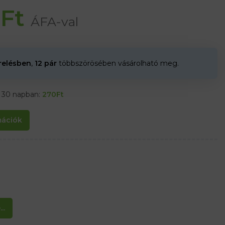
0
Ft
ÁFA-val
erelésben
,
12 pár
többszörösében vásárolható meg.
t 30 napban:
270
Ft
rmációk
..