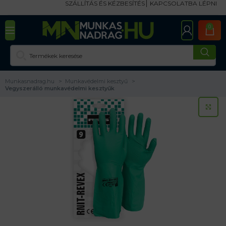
SZÁLLÍTÁS ÉS KÉZBESÍTÉS
KAPCSOLATBA LÉPNI
0
Munkasnadrag.hu
Munkavédelmi kesztyű
Vegyszerálló munkavédelmi kesztyűk
KA