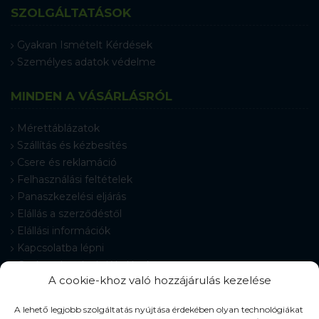
SZOLGÁLTATÁSOK
Gyakran Ismételt Kérdések
Személyes adatok védelme
MINDEN A VÁSÁRLÁSRÓL
Mérettáblázatok
Szállítás és kézbesítés
Csere és reklamáció
Felhasználási feltételek
Panaszkezelési eljárás
Elállás a szerződéstől
Elállási információk
Kapcsolatba lépni
Gyakran Ismételt Kérdések
A cookie-khoz való hozzájárulás kezelése
Cookie-beállítások
A lehető legjobb szolgáltatás nyújtása érdekében olyan technológiákat