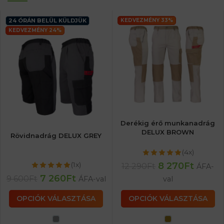
24 ÓRÁN BELÜL KÜLDJÜK
KEDVEZMÉNY 33%
KEDVEZMÉNY 24%
Derékig érő munkanadrág
DELUX BROWN
Rövidnadrág DELUX GREY
(4x)
8 270
Ft
(1x)
12 290
Ft
ÁFA-
7 260
Ft
9 600
Ft
ÁFA-val
val
OPCIÓK VÁLASZTÁSA
OPCIÓK VÁLASZTÁSA