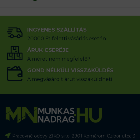
INGYENES SZÁLLÍTÁS
20000 Ft feletti vásárlás esetén
ÁRUK CSERÉJE
A méret nem megfelelő?
GOND NÉLKÜLI VISSZAKÜLDÉS
A megvásárolt árut visszaküldheti
Pracovné odevy ZIKO s.r.o. 2901 Komárom Czibor utca 3