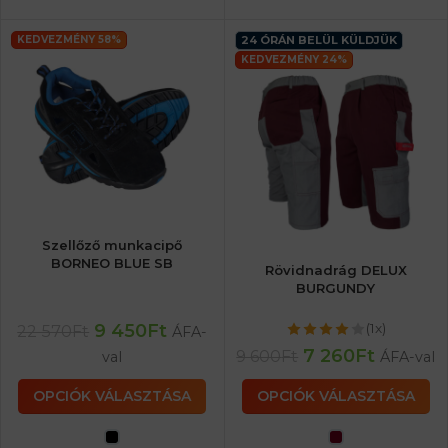
KEDVEZMÉNY 58%
24 ÓRÁN BELÜL KÜLDJÜK
KEDVEZMÉNY 24%
Szellőző munkacipő
BORNEO BLUE SB
Rövidnadrág DELUX
BURGUNDY
9 450
Ft
(1x)
22 570
Ft
ÁFA-
7 260
Ft
9 600
Ft
val
ÁFA-val
OPCIÓK VÁLASZTÁSA
OPCIÓK VÁLASZTÁSA