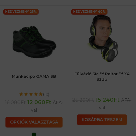
KEDVEZMÉNY 25%
KEDVEZMÉNY 40%
Fülvédő 3M ™ Peltor ™ X4
Munkacipő GAMA SB
33db
(1x)
15 240
Ft
25 290
Ft
ÁFA-
12 060
Ft
16 080
Ft
ÁFA-
val
val
KOSÁRBA TESZEM
OPCIÓK VÁLASZTÁSA