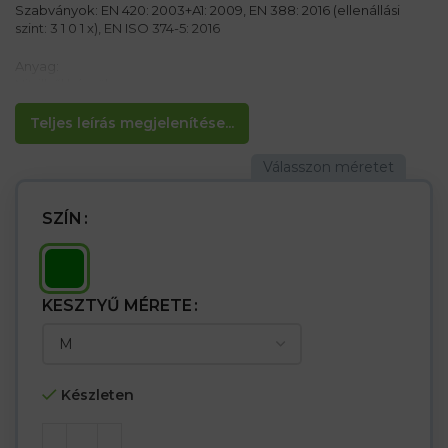
Szabványok: EN 420: 2003+A1: 2009, EN 388: 2016 (ellenállási
szint: 3 1 0 1 x), EN ISO 374-5: 2016
Anyag:
Nitrilből készül
Jellemzők:
Teljes leírás megjelenítése...
– szerkezet a pálma oldalán
– Fél Fordiar mandzsetta
– A szakadás és a lyukasztás ellenállóbb mint a természetes
latex- és vinilkesztyűk
– A nitril növeli a zsír, olajok, zsírok és szénhidrogének ellenállást
SZÍN
– Az élelmiszerekkel való érintkezéshez jóváhagyva
KESZTYŰ MÉRETE
Készleten