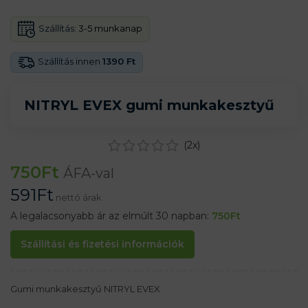
Szállítás:
3-5 munkanap
Szállítás innen
1390 Ft
NITRYL EVEX gumi munkakesztyű
(
2
x)
750
Ft
ÁFA-val
591
Ft
nettó árak
A legalacsonyabb ár az elmúlt 30 napban:
750
Ft
Szállítási és fizetési információk
Gumi munkakesztyű NITRYL EVEX