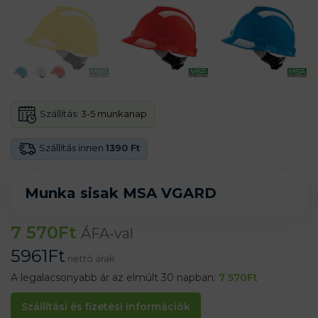
Szállítás:
3-5 munkanap
Szállítás innen
1390 Ft
Munka sisak MSA VGARD
7 570
Ft
ÁFA-val
5961
Ft
nettó árak
A legalacsonyabb ár az elmúlt 30 napban:
7 570
Ft
Szállítási és fizetési információk