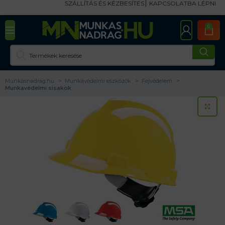
SZÁLLÍTÁS ÉS KÉZBESÍTÉS
KAPCSOLATBA LÉPNI
0
Munkasnadrag.hu
Munkavédelmi eszközök
Fejvédelem
Munkavédelmi sisakok
KA