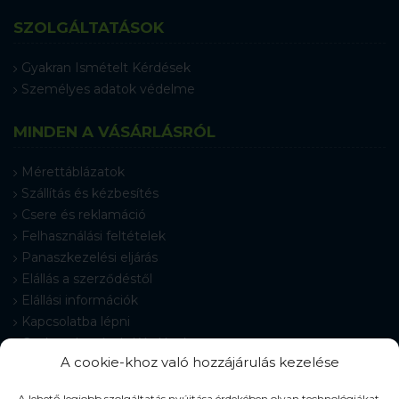
SZOLGÁLTATÁSOK
Gyakran Ismételt Kérdések
Személyes adatok védelme
MINDEN A VÁSÁRLÁSRÓL
Mérettáblázatok
Szállítás és kézbesítés
Csere és reklamáció
Felhasználási feltételek
Panaszkezelési eljárás
Elállás a szerződéstől
Elállási információk
Kapcsolatba lépni
Gyakran Ismételt Kérdések
A cookie-khoz való hozzájárulás kezelése
Cookie-beállítások
A lehető legjobb szolgáltatás nyújtása érdekében olyan technológiákat