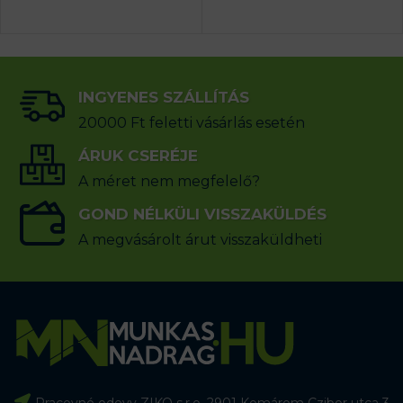
INGYENES SZÁLLÍTÁS
20000 Ft feletti vásárlás esetén
ÁRUK CSERÉJE
A méret nem megfelelő?
GOND NÉLKÜLI VISSZAKÜLDÉS
A megvásárolt árut visszaküldheti
Pracovné odevy ZIKO s.r.o. 2901 Komárom Czibor utca 3