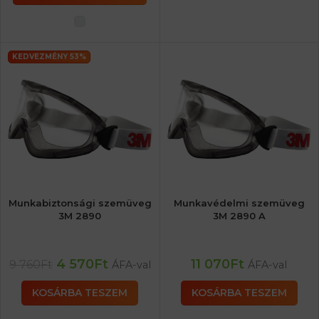
KEDVEZMÉNY 53%
Munkabiztonsági szemüveg
Munkavédelmi szemüveg
3M 2890
3M 2890 A
4 570
Ft
11 070
Ft
9 760
Ft
ÁFA-val
ÁFA-val
KOSÁRBA TESZEM
KOSÁRBA TESZEM