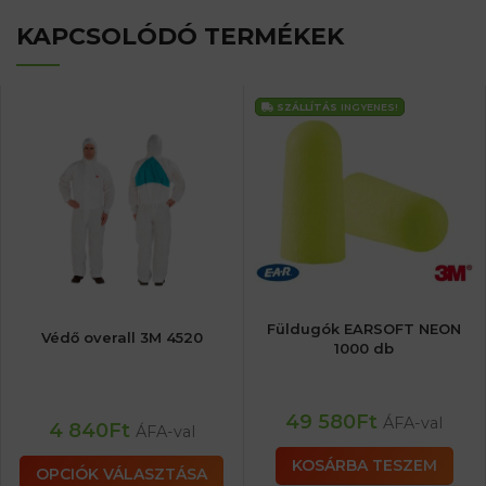
KAPCSOLÓDÓ TERMÉKEK
SZÁLLÍTÁS
INGYENES!
Füldugók EARSOFT NEON
Védő overall 3M 4520
1000 db
49 580
Ft
ÁFA-val
4 840
Ft
ÁFA-val
KOSÁRBA TESZEM
OPCIÓK VÁLASZTÁSA