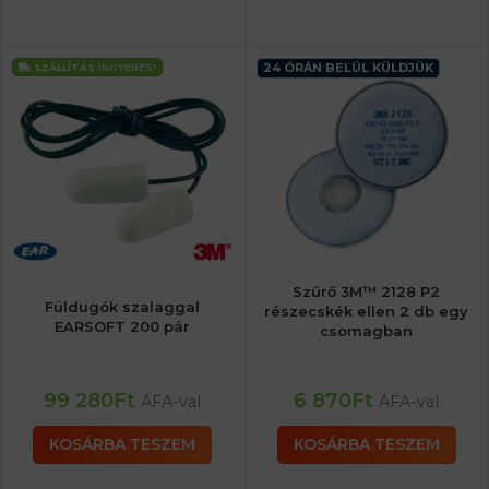
24 ÓRÁN BELÜL KÜLDJÜK
SZÁLLÍTÁS
INGYENES!
Szűrő 3M™ 2128 P2
Füldugók szalaggal
részecskék ellen 2 db egy
EARSOFT 200 pár
csomagban
99 280
Ft
6 870
Ft
ÁFA-val
ÁFA-val
KOSÁRBA TESZEM
KOSÁRBA TESZEM