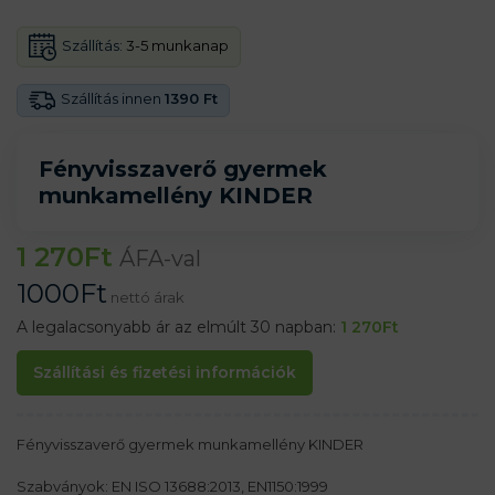
Szállítás:
3-5 munkanap
Szállítás innen
1390 Ft
Fényvisszaverő gyermek
munkamellény KINDER
1 270
Ft
ÁFA-val
1000
Ft
nettó árak
A legalacsonyabb ár az elmúlt 30 napban:
1 270
Ft
Szállítási és fizetési információk
Fényvisszaverő gyermek munkamellény KINDER
Szabványok: EN ISO 13688:2013, EN1150:1999