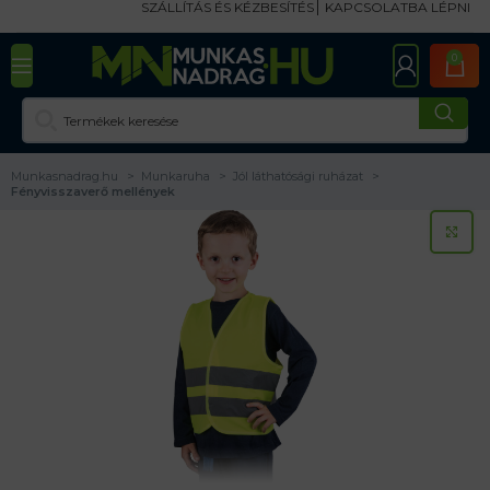
SZÁLLÍTÁS ÉS KÉZBESÍTÉS
KAPCSOLATBA LÉPNI
0
Munkasnadrag.hu
Munkaruha
Jól láthatósági ruházat
Fényvisszaverő mellények
KA