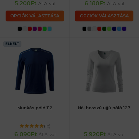
5 200
Ft
6 180
Ft
ÁFA-val
ÁFA-val
OPCIÓK VÁLASZTÁSA
OPCIÓK VÁLASZTÁSA
ELKELT
Munkás póló 112
Női hosszú ujjú póló 127
(1x)
6 090
Ft
5 920
Ft
ÁFA-val
ÁFA-val