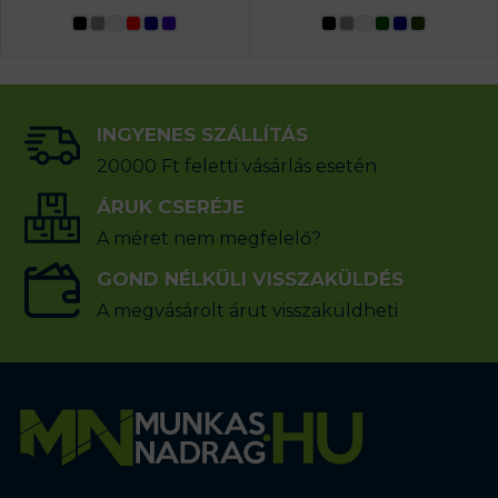
INGYENES SZÁLLÍTÁS
20000 Ft feletti vásárlás esetén
ÁRUK CSERÉJE
A méret nem megfelelő?
GOND NÉLKÜLI VISSZAKÜLDÉS
A megvásárolt árut visszaküldheti