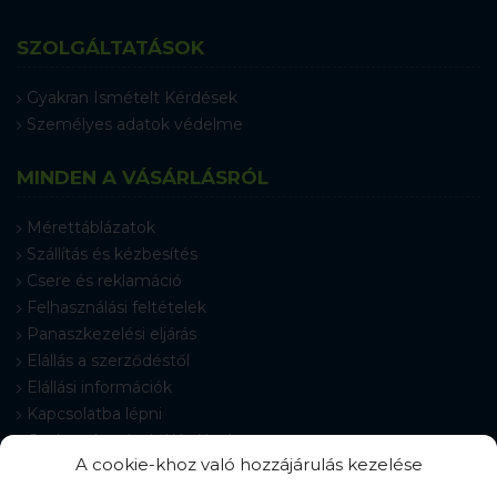
SZOLGÁLTATÁSOK
Gyakran Ismételt Kérdések
Személyes adatok védelme
MINDEN A VÁSÁRLÁSRÓL
Mérettáblázatok
Szállítás és kézbesítés
Csere és reklamáció
Felhasználási feltételek
Panaszkezelési eljárás
Elállás a szerződéstől
Elállási információk
Kapcsolatba lépni
Gyakran Ismételt Kérdések
A cookie-khoz való hozzájárulás kezelése
Cookie-beállítások