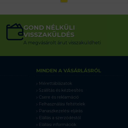
GOND NÉLKÜLI
VISSZAKÜLDÉS
A megvásárolt árut visszaküldheti
MINDEN A VÁSÁRLÁSRÓL
Mérettáblázatok
Szállítás és kézbesítés
Csere és reklamáció
Felhasználási feltételek
Panaszkezelési eljárás
Elállás a szerződéstől
Elállási információk