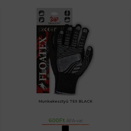
Munkakesztyű TEX BLACK
600
Ft
ÁFA-val
OPCIÓK VÁLASZTÁSA