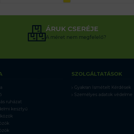
ÁRUK CSERÉJE
A méret nem megfelelő?
A
SZOLGÁLTATÁSOK
a
Gyakran Ismételt Kérdések
ő
Személyes adatok védelme
ás ruházat
elmi kesztyű
közök
özök
özök