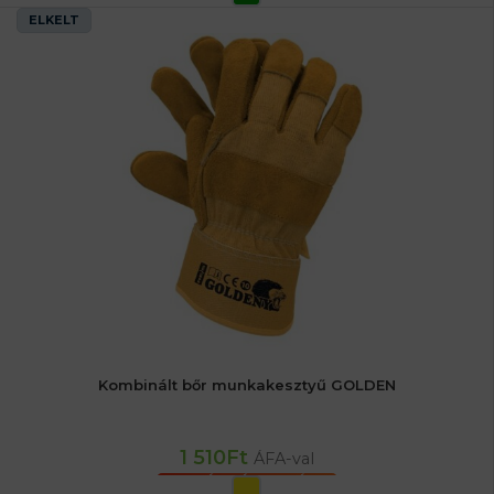
ELKELT
Kombinált bőr munkakesztyű GOLDEN
1 510
Ft
ÁFA-val
OPCIÓK VÁLASZTÁSA