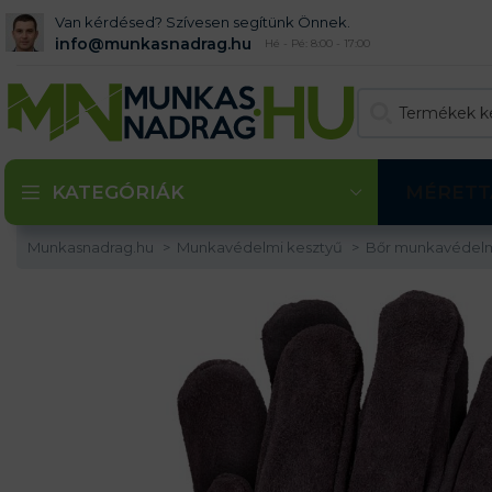
Van kérdésed? Szívesen segítünk Önnek.
info@munkasnadrag.hu
Hé - Pé: 8:00 - 17:00
KATEGÓRIÁK
MÉRETT
Munkasnadrag.hu
Munkavédelmi kesztyű
Bőr munkavédelm