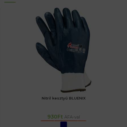
Nitril kesztyű BLUENIX
930
Ft
ÁFA-val
OPCIÓK VÁLASZTÁSA