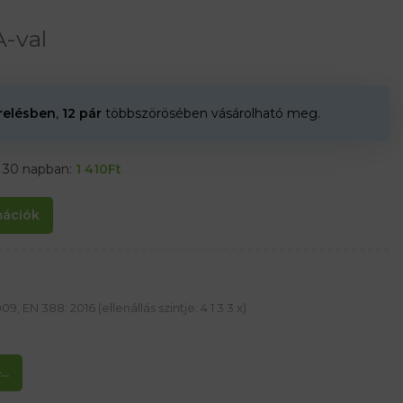
-val
erelésben
,
12 pár
többszörösében vásárolható meg.
t 30 napban:
1 410
Ft
rmációk
 EN 388: 2016 (ellenállás szintje: 4 1 3 3 x)
..