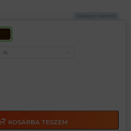
ól készül, amelynek köszönhetően nagyobb erőt és ellenállást
 bőr, Beleértve a mandzsettát
 köszönhetően a kesztyű jobban illeszkedik a kézhez
hoz alkalmas
Zipsar
KOSÁRBA TESZEM