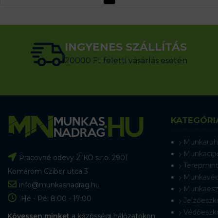
INGYENES SZÁLLÍTÁS
20000 Ft feletti vásárlás esetén
KATEGÓRI
Munkaruh
Munkacip
Pracovné odevy ZIKO s.r.o. 2901
Terepmint
Komárom Czibor utca 3
Munkavéd
info@munkasnadrag.hu
Munkaesz
Hé - Pé: 8:00 - 17:00
Jelzőeszk
Védőeszk
Kövessen minket
a közösségi hálózatokon