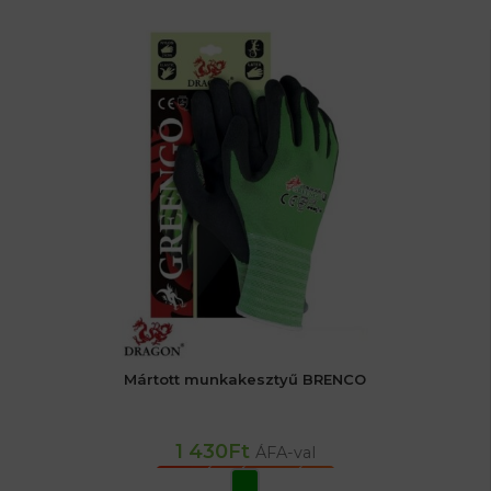
Mártott munkakesztyű BRENCO
1 430
Ft
ÁFA-val
OPCIÓK VÁLASZTÁSA