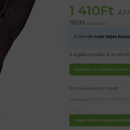
1 410
Ft
ÁFA
1110
Ft
nettó árak
A termék
csak teljes kisz
A legalacsonyabb ár az elmúl
Szállítási és fizetési info
Bőr munkakesztyű CAMEL
Szabványok: EN 420: 2003+A1: 2009,
Anyag:
Osztott tehénbőrből készül
Teljes leírás megjelenítése.
Jellemzők: