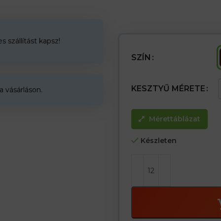
– A markolatrész egy bőrdarabb
mutatnak a kopás ellen.- Teljes
– a csukló elasztikus gumijának
– Általános mechanikai munkák
– Az építésben használják, nehé
 szállítást kapsz!
SZÍN
< /p >
KESZTYŰ MÉRETE
a vásárláson.
Mérettáblázat
Készleten