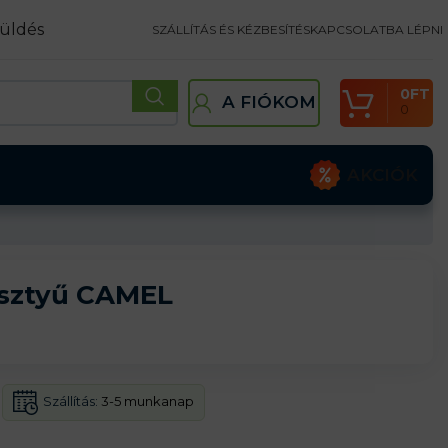
üldés
SZÁLLÍTÁS ÉS KÉZBESÍTÉS
KAPCSOLATBA LÉPNI
0
FT
A FIÓKOM
0
AKCIÓK
sztyű CAMEL
Szállítás:
3-5 munkanap