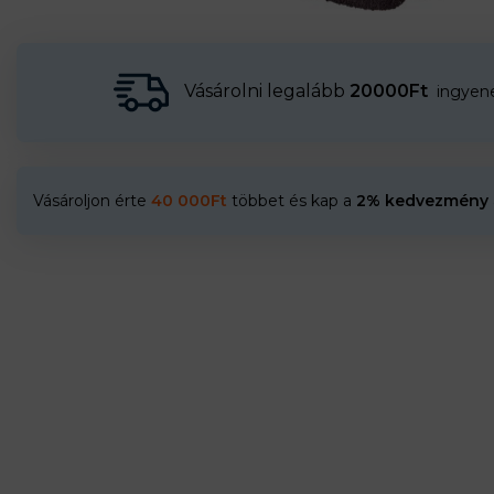
Vásárolni legalább
20000Ft
ingyenes
Vásároljon érte
40 000
Ft
többet és kap a
2% kedvezmény