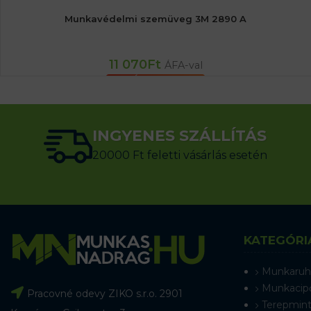
Munkavédelmi szemüveg 3M 2890 A
11 070
Ft
ÁFA-val
KOSÁRBA TESZEM
INGYENES SZÁLLÍTÁS
20000 Ft feletti vásárlás esetén
KATEGÓRI
Munkaruh
Munkacip
Pracovné odevy ZIKO s.r.o. 2901
Terepmint