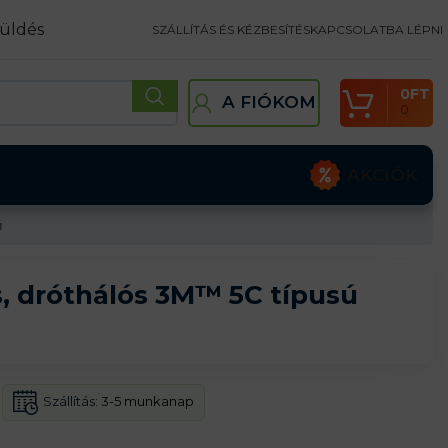
üldés
SZÁLLÍTÁS ÉS KÉZBESÍTÉS
KAPCSOLATBA LÉPNI
0
FT
A FIÓKOM
0
AKCIÓK
ú
, dróthálós 3M™ 5C típusú
Szállítás:
3-5 munkanap