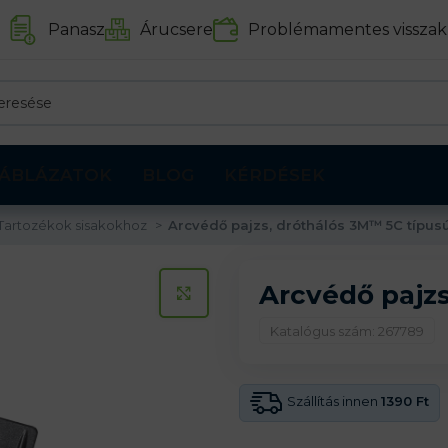
Panasz
Árucsere
Problémamentes visszak
ÁBLÁZATOK
BLOG
KÉRDÉSEK
Tartozékok sisakokhoz
Arcvédő pajzs, dróthálós 3M™ 5C típus
Arcvédő pajzs
KATTINTS A KINAGYÍTÁSHOZ
Katalógus szám: 267789
Szállítás innen
1390 Ft