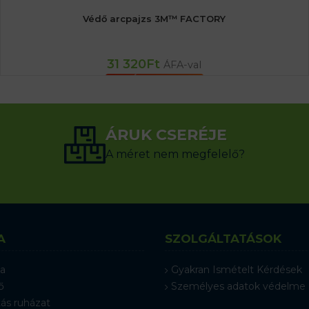
Védő arcpajzs 3M™ FACTORY
31 320
Ft
ÁFA-val
KOSÁRBA TESZEM
ÁRUK CSERÉJE
A méret nem megfelelő?
A
SZOLGÁLTATÁSOK
a
Gyakran Ismételt Kérdések
ő
Személyes adatok védelme
ás ruházat