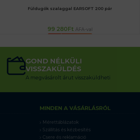
Füldugók szalaggal EARSOFT 200 pár
99 280
Ft
ÁFA-val
KOSÁRBA TESZEM
GOND NÉLKÜLI
VISSZAKÜLDÉS
A megvásárolt árut visszaküldheti
MINDEN A VÁSÁRLÁSRÓL
Mérettáblázatok
Szállítás és kézbesítés
Csere és reklamáció