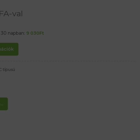
FA-val
t 30 napban:
9 030
Ft
rmációk
C típusú
..
C-tól + 55 ° C-ig tartományban van.