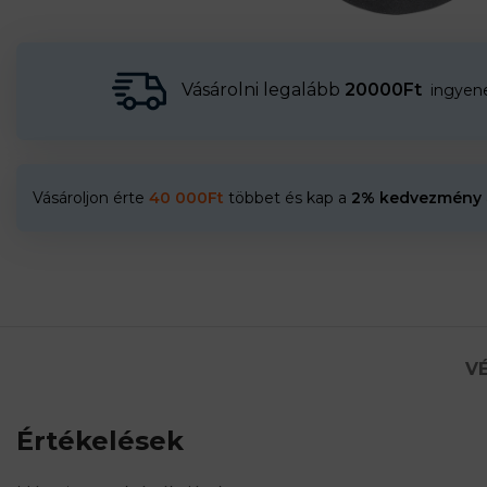
Vásárolni legalább
20000Ft
ingyenes
Vásároljon érte
40 000
Ft
többet és kap a
2% kedvezmény
VÉ
Értékelések