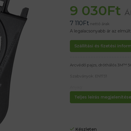
9 030
Ft
Á
7 110
Ft
nettó árak
A legalacsonyabb ár az elmúl
Szállítási és fizetési info
Arcvédő pajzs, dróthálós 3M™ 5
Szabványok: EN1731
Anyag:
Rozsdamentes acélból készült
Teljes leírás megjelenítése.
Tulajdonságok:
– Súly 54 g
– A hőmérsékleti tartomány -5 ° 
Készleten