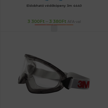
Eldobható védőköpeny 3m 4440
3 300
Ft
–
3 380
Ft
ÁFA-val
OPCIÓK VÁLASZTÁSA