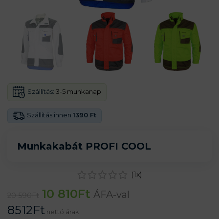
Szállítás:
3-5 munkanap
Szállítás innen
1390 Ft
Munkakabát PROFI COOL
(
1
x)
10 810
Ft
ÁFA-val
20 590
Ft
8512
Ft
nettó árak