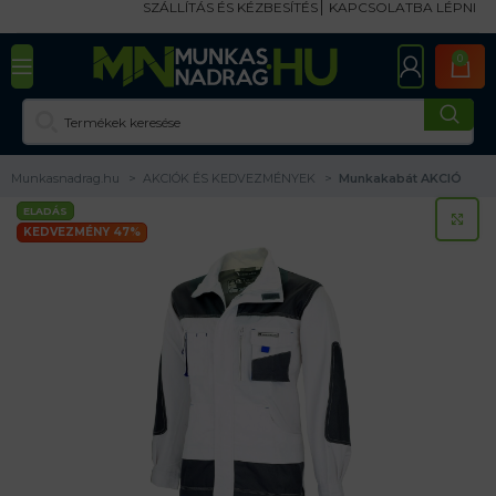
SZÁLLÍTÁS ÉS KÉZBESÍTÉS
KAPCSOLATBA LÉPNI
0
Munkasnadrag.hu
AKCIÓK ÉS KEDVEZMÉNYEK
Munkakabát AKCIÓ
ELADÁS
KA
KEDVEZMÉNY 47%