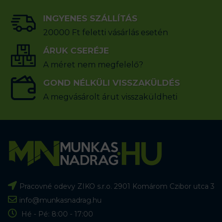
INGYENES SZÁLLÍTÁS
20000 Ft feletti vásárlás esetén
ÁRUK CSERÉJE
A méret nem megfelelő?
GOND NÉLKÜLI VISSZAKÜLDÉS
A megvásárolt árut visszaküldheti
Pracovné odevy ZIKO s.r.o. 2901 Komárom Czibor utca 3
info@munkasnadrag.hu
Hé - Pé: 8:00 - 17:00