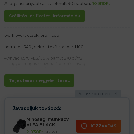
A legalacsonyabb ár az elmúlt 30 napban:
10 810
Ft
Szállítási és fizetési információk
work overs dzseki profil cool
norm
:
en
340
,
oeko
–
tex®
standard
100
–
Anyag 65
%
PES/
35
%
pamut 270 g /m2
– Nagyon magas színvonalú és erős anyag
–
bezárás
Zips
+szegély
dry
Zips
–
három
zsebek
on
ládák
,
, beleértve a
egy
on
száraz
Zips
, egy
Zips
és
egy
telefon,
kettő
keskeny
zsebek
kiegészítők
Teljes leírás megjelenítése...
–
on
vállak
,
könyök
és
az alsó
részben.
megerősített anyag
–
kiterjesztett
back
,
szellőztetés
in
hónalj
és
on
back
Javasoljuk továbbá:
Minőségi munkaöv
ALFA BLACK
HOZZÁADÁS
2 030
Ft
ÁFA-val