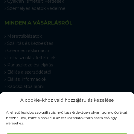
Gyakran Ismételt Kérdések
Személyes adatok védelme
MINDEN A VÁSÁRLÁSRÓL
Mérettáblázatok
Szállítás és kézbesítés
Csere és reklamáció
Felhasználási feltételek
Panaszkezelési eljárás
Elállás a szerződéstől
Elállási információk
Kapcsolatba lépni
Gyakran Ismételt Kérdések
A cookie-khoz való hozzájárulás kezelése
Cookie-beállítások
A lehető legjobb szolgáltatás nyújtása érdekében olyan technológiákat
használunk, mint a cookie-k az eszközadatok tárolására és/vagy
eléréséhez.