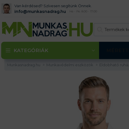
Van kérdésed? Szívesen segítünk Önnek.
info@munkasnadrag.hu
Hé - Pé: 8:00 - 17:00
KATEGÓRIÁK
MÉRETT
Munkasnadrag.hu
Munkavédelmi eszközök
Eldobható ruhá