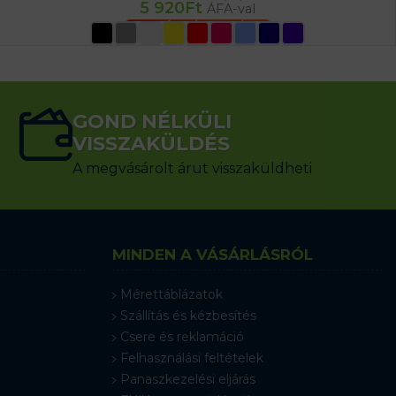
5 920
Ft
ÁFA-val
OPCIÓK VÁLASZTÁSA
GOND NÉLKÜLI
VISSZAKÜLDÉS
A megvásárolt árut visszaküldheti
MINDEN A VÁSÁRLÁSRÓL
Mérettáblázatok
Szállítás és kézbesítés
Csere és reklamáció
Felhasználási feltételek
Panaszkezelési eljárás