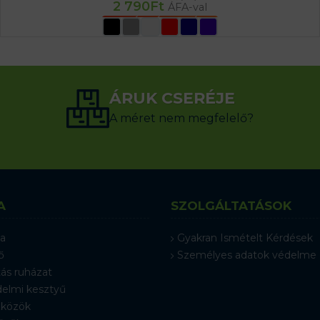
2 790
Ft
ÁFA-val
OPCIÓK VÁLASZTÁSA
ÁRUK CSERÉJE
A méret nem megfelelő?
A
SZOLGÁLTATÁSOK
a
Gyakran Ismételt Kérdések
ő
Személyes adatok védelme
ás ruházat
elmi kesztyű
közök