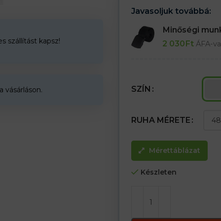
Javasoljuk továbbá:
Minőségi mu
 szállítást kapsz!
2 030
Ft
ÁFA-va
SZÍN
a vásárláson.
RUHA MÉRETE
Mérettáblázat
Készleten