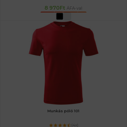
8 970
Ft
ÁFA-val
OPCIÓK VÁLASZTÁSA
Munkás póló 101
(4x)