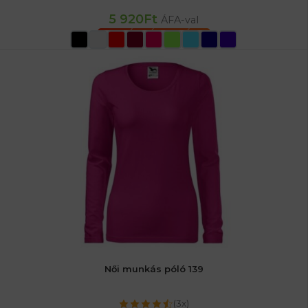
5 920
Ft
ÁFA-val
OPCIÓK VÁLASZTÁSA
Női munkás póló 139
(3x)