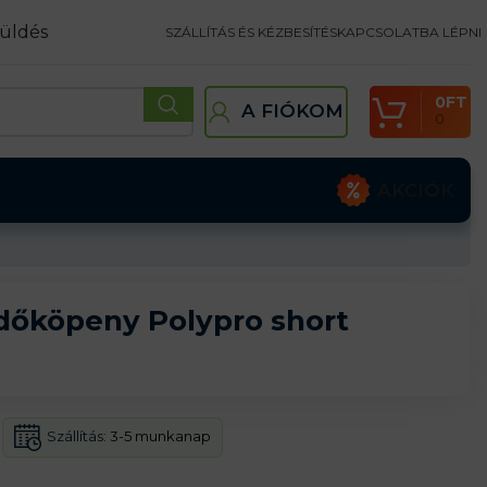
üldés
SZÁLLÍTÁS ÉS KÉZBESÍTÉS
KAPCSOLATBA LÉPNI
0
FT
A FIÓKOM
0
AKCIÓK
dőköpeny Polypro short
Szállítás:
3-5 munkanap