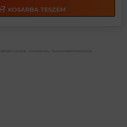
KOSÁRBA TESZEM
dobható ruházat
,
Munkaruha
,
Munkavédelmi eszközök