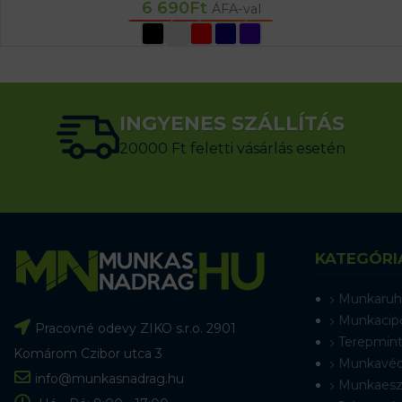
6 690
Ft
ÁFA-val
OPCIÓK VÁLASZTÁSA
INGYENES SZÁLLÍTÁS
20000 Ft feletti vásárlás esetén
KATEGÓRI
Munkaruh
Munkacip
Pracovné odevy ZIKO s.r.o. 2901
Terepmint
Komárom Czibor utca 3
Munkavéd
info@munkasnadrag.hu
Munkaesz