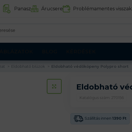
Panasz
Árucsere
Problémamentes visszak
ÁBLÁZATOK
BLOG
KÉRDÉSEK
zat
Eldobható blúzok
Eldobható védőköpeny Polypro short
Eldobható vé
KATTINTS A KINAGYÍTÁSHOZ
Katalógus szám: 270156
Szállítás innen
1390 Ft