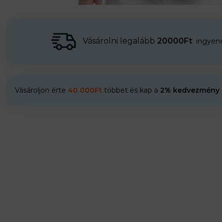
Vásárolni legalább
20000Ft
ingyenes
Vásároljon érte
40 000
Ft
többet és kap a
2% kedvezmény