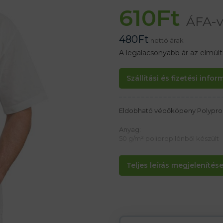
610
Ft
ÁFA-v
480
Ft
nettó árak
A legalacsonyabb ár az elmúl
Szállítási és fizetési info
Eldobható védőköpeny Polypro 
Anyag:
50 g/m² polipropilénből készült
Jellemzők:
Teljes leírás megjelenítése.
– Nincs cipzár
– Rövid ujjú
– Megvédi a ruhákat a szennye
– Ideális a kozmetikai, orvosi é
– Laboratóriumi és élelmiszerip