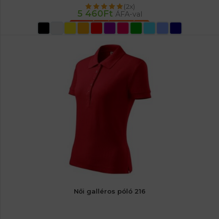
(2x)
5 460
Ft
ÁFA-val
OPCIÓK VÁLASZTÁSA
Női galléros póló 216