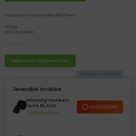
Eldobható munka kötény 98x70x40
Anyag:
100% polietilén
Jellemzők:
– KENGURU típusú védőkötény
– Hossza 117 cm
– Szélesség 70 cm
Teljes leírás megjelenítése...
– A kötőrész hossza 40 cm
– 100 darabba csomagolva, tekercs formájában
– Egy tekercs méretei: hossza 38 cm, átmérője 9 cm
Javasoljuk továbbá:
Minőségi munkaöv
ALFA BLACK
HOZZÁADÁS
2 030
Ft
ÁFA-val