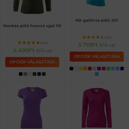
Női galléros póló 210
Munkás póló hosszú ujjal 119
(2x)
(4x)
5 710
Ft
ÁFA-val
4 400
Ft
ÁFA-val
OPCIÓK VÁLASZTÁSA
OPCIÓK VÁLASZTÁSA