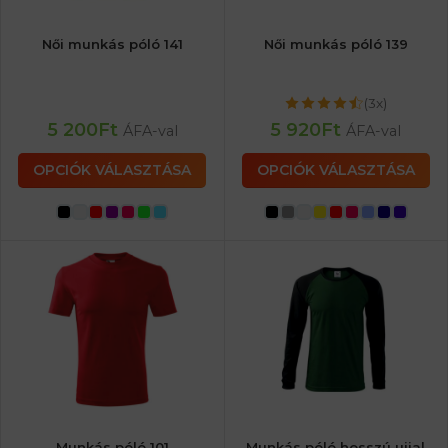
Női munkás póló 141
Női munkás póló 139
(3x)
5 200
Ft
5 920
Ft
ÁFA-val
ÁFA-val
OPCIÓK VÁLASZTÁSA
OPCIÓK VÁLASZTÁSA
Munkás póló 101
Munkás póló hosszú ujjal