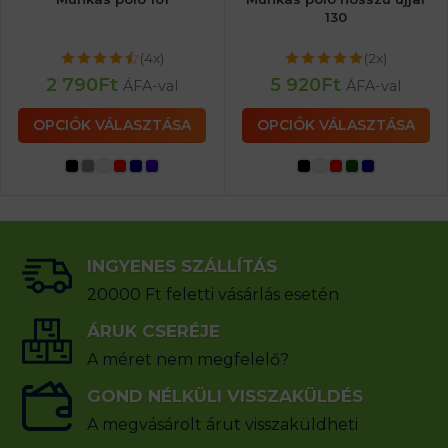
130
(4x)
(2x)
2 790
Ft
5 920
Ft
ÁFA-val
ÁFA-val
OPCIÓK VÁLASZTÁSA
OPCIÓK VÁLASZTÁSA
INGYENES SZÁLLÍTÁS
20000 Ft feletti vásárlás esetén
ÁRUK CSERÉJE
A méret nem megfelelő?
GOND NÉLKÜLI VISSZAKÜLDÉS
A megvásárolt árut visszaküldheti