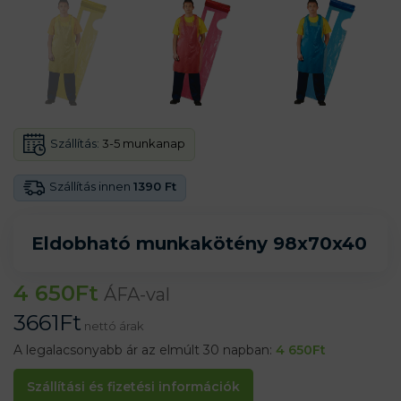
Szállítás:
3-5 munkanap
Szállítás innen
1390 Ft
Eldobható munkakötény 98x70x40
4 650
Ft
ÁFA-val
3661
Ft
nettó árak
A legalacsonyabb ár az elmúlt 30 napban:
4 650
Ft
Szállítási és fizetési információk