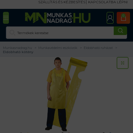
SZÁLLÍTÁS ÉS KÉZBESÍTÉS
KAPCSOLATBA LÉPNI
0
Munkasnadrag.hu
Munkavédelmi eszközök
Eldobható ruházat
Eldobható kötény
KA