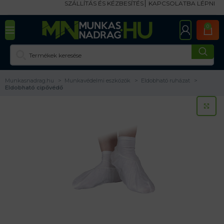
SZÁLLÍTÁS ÉS KÉZBESÍTÉS
KAPCSOLATBA LÉPNI
0
Munkasnadrag.hu
Munkavédelmi eszközök
Eldobható ruházat
Eldobható cipővédő
KA