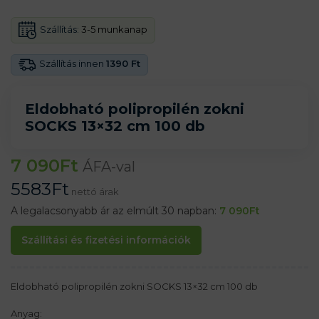
Szállítás:
3-5 munkanap
Szállítás innen
1390 Ft
Eldobható polipropilén zokni
SOCKS 13×32 cm 100 db
7 090
Ft
ÁFA-val
5583
Ft
nettó árak
A legalacsonyabb ár az elmúlt 30 napban:
7 090
Ft
Szállítási és fizetési információk
Eldobható polipropilén zokni SOCKS 13×32 cm 100 db
Anyag: