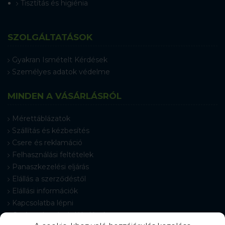
Tisztítás és higiénia
SZOLGÁLTATÁSOK
Gyakran Ismételt Kérdések
Személyes adatok védelme
MINDEN A VÁSÁRLÁSRÓL
Mérettáblázatok
Szállítás és kézbesítés
Csere és reklamáció
Felhasználási feltételek
Panaszkezelési eljárás
Elállás a szerződéstől
Elállási információk
Kapcsolatba lépni
Gyakran Ismételt Kérdések