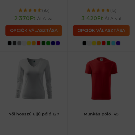
(8x)
(1x)
2 370
Ft
3 420
Ft
ÁFA-val
ÁFA-val
OPCIÓK VÁLASZTÁSA
OPCIÓK VÁLASZTÁSA
Női hosszú ujjú póló 127
Munkás póló 145