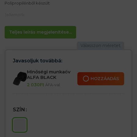
Polipropilénből készült
Jellemzők:
– Súlya 20 g/m²
– Mérete 13×32 cm
– 100 db egy csomagban
Teljes leírás megjelenítése...
Javasoljuk továbbá:
Minőségi munkaöv
ALFA BLACK
HOZZÁADÁS
2 030
Ft
ÁFA-val
SZÍN