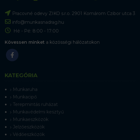
Pracovné odevy ZIKO s.r.o. 2901 Komárom Czibor utca 3
info@munkasnadrag.hu
Hé - Pé: 8:00 - 17:00
Kövessen minket
a közösségi hálózatokon
KATEGÓRIA
Munkaruha
Munkacipő
Terepmintás ruházat
Munkavédelmi kesztyű
Munkaeszközök
Jelzőeszközök
Védőeszközök