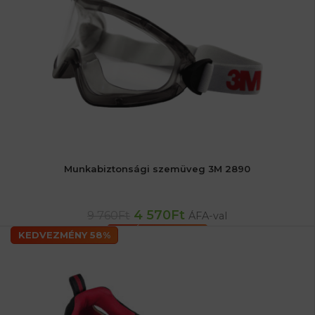
Munkabiztonsági szemüveg 3M 2890
4 570
Ft
9 760
Ft
ÁFA-val
KOSÁRBA TESZEM
KEDVEZMÉNY 58%