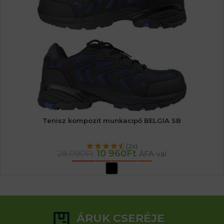
Tenisz kompozit munkacipő BELGIA SB
(2x)
10 960
Ft
28 090
Ft
ÁFA-val
OPCIÓK VÁLASZTÁSA
ÁRUK CSERÉJE