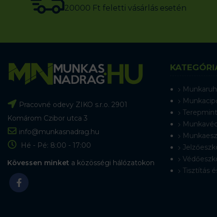
20000 Ft feletti vásárlás esetén
KATEGÓRI
Munkaruh
Munkacip
Pracovné odevy ZIKO s.r.o. 2901
Terepmint
Komárom Czibor utca 3
Munkavéd
info@munkasnadrag.hu
Munkaesz
Hé - Pé: 8:00 - 17:00
Jelzőeszk
Védőeszk
Kövessen minket
a közösségi hálózatokon
Tisztítás é