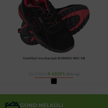
Szellőző munkacipő BORNEO RED SB
9 450
Ft
22 570
Ft
ÁFA-val
OPCIÓK VÁLASZTÁSA
GOND NÉLKÜLI