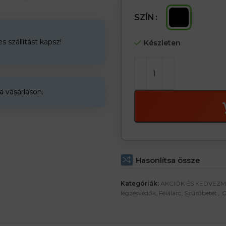
Az ára 20 db -ra van egy csoma
SZÍN
 szállítást kapsz!
Készleten
a vásárláson.
Hasonlítsa össze
Kategóriák:
AKCIÓK ÉS KEDVEZ
légzésvédők, Félálarc, Szűrőbetét
,
O