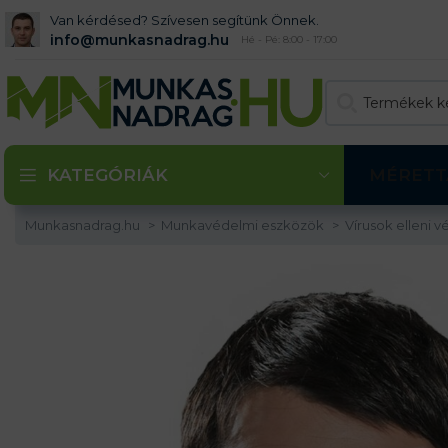
Van kérdésed? Szívesen segítünk Önnek.
info@munkasnadrag.hu
Hé - Pé: 8:00 - 17:00
KATEGÓRIÁK
MÉRETT
Munkasnadrag.hu
Munkavédelmi eszközök
Vírusok elleni 