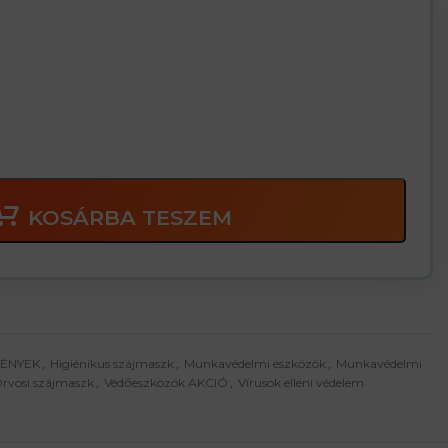
gban
KOSÁRBA TESZEM
MÉNYEK
,
Higiénikus szájmaszk
,
Munkavédelmi eszközök
,
Munkavédelmi
rvosi szájmaszk
,
Védőeszközök AKCIÓ
,
Vírusok elleni védelem