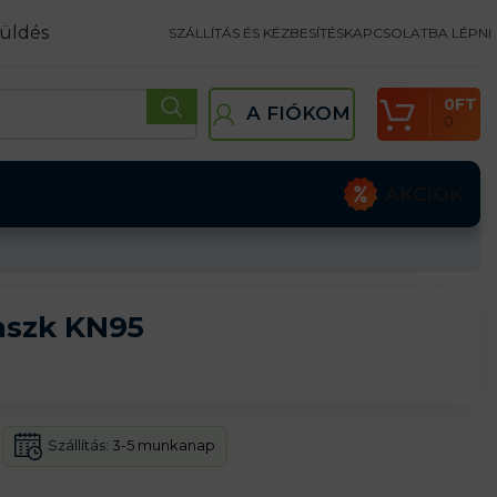
üldés
SZÁLLÍTÁS ÉS KÉZBESÍTÉS
KAPCSOLATBA LÉPNI
0
FT
A FIÓKOM
0
AKCIÓK
aszk KN95
Szállítás:
3-5 munkanap