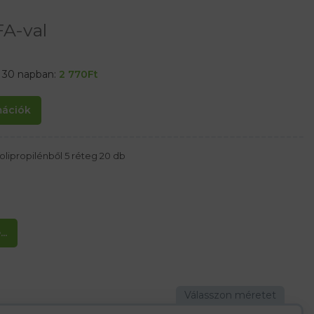
A-val
t 30 napban:
2 770
Ft
rmációk
lipropilénből 5 réteg 20 db
..
dszert, mint a légzőkészülékeket, csak higiéni segédeszközként