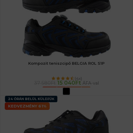
Kompozit teniszcipő BELGIA ROL S1P
(4x)
15 040
Ft
37 580
Ft
ÁFA-val
OPCIÓK VÁLASZTÁSA
24 ÓRÁN BELÜL KÜLDJÜK
KEDVEZMÉNY 61%