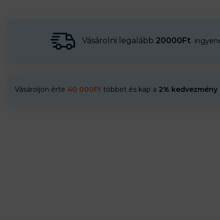
Vásárolni legalább
20000Ft
ingyenes
Vásároljon érte
40 000
Ft
többet és kap a
2% kedvezmény