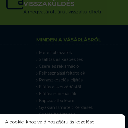
VISSZAKÜLDÉS
A megvásárolt árut visszaküldheti
MINDEN A VÁSÁRLÁSRÓL
Mérettáblázatok
Szállítás és kézbesítés
Csere és reklamáció
Felhasználási feltételek
Panaszkezelési eljárás
Elállás a szerződéstől
Elállási információk
Kapcsolatba lépni
Gyakran Ismételt Kérdések
Cookie-beállítások
A cookie-khoz való hozzájárulás kezelése