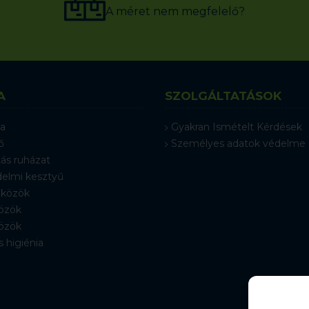
A méret nem megfelelő?
A
SZOLGÁLTATÁSOK
a
Gyakran Ismételt Kérdések
ő
Személyes adatok védelme
ás ruházat
elmi kesztyű
közök
özök
özök
s higiénia