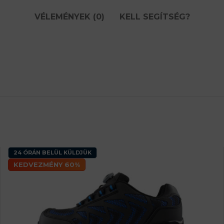
VÉLEMÉNYEK (0)
KELL SEGÍTSÉG?
24 ÓRÁN BELÜL KÜLDJÜK
KEDVEZMÉNY 60%