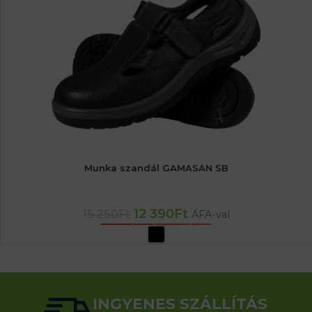
Munka szandál GAMASAN SB
12 390
Ft
15 250
Ft
ÁFA-val
OPCIÓK VÁLASZTÁSA
INGYENES SZÁLLÍTÁS