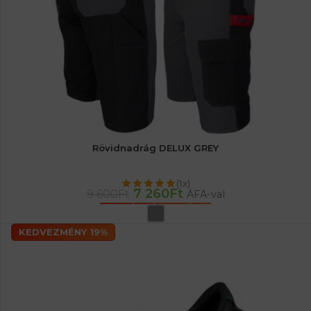
Rövidnadrág DELUX GREY
(1x)
7 260
Ft
9 600
Ft
ÁFA-val
OPCIÓK VÁLASZTÁSA
KEDVEZMÉNY 19%