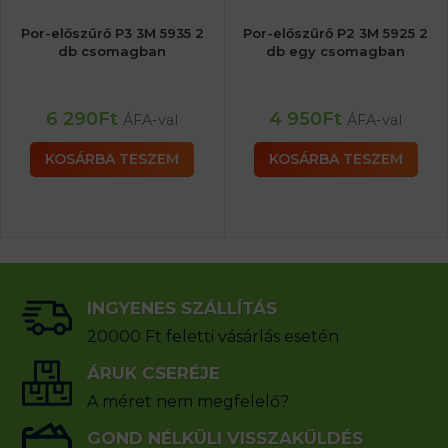
Por-előszűrő P3 3M 5935 2
Por-előszűrő P2 3M 5925 2
db csomagban
db egy csomagban
6 290
Ft
4 950
Ft
ÁFA-val
ÁFA-val
KOSÁRBA TESZEM
KOSÁRBA TESZEM
INGYENES SZÁLLÍTÁS
20000 Ft feletti vásárlás esetén
ÁRUK CSERÉJE
A méret nem megfelelő?
GOND NÉLKÜLI VISSZAKÜLDÉS