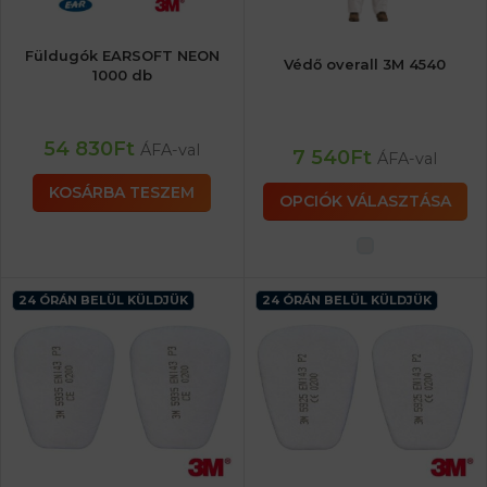
Füldugók EARSOFT NEON
Védő overall 3M 4540
1000 db
54 830
Ft
ÁFA-val
7 540
Ft
ÁFA-val
KOSÁRBA TESZEM
OPCIÓK VÁLASZTÁSA
24 ÓRÁN BELÜL KÜLDJÜK
24 ÓRÁN BELÜL KÜLDJÜK