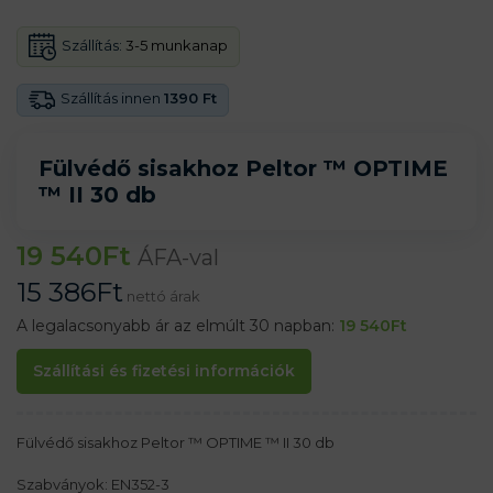
Szállítás:
3-5 munkanap
Szállítás innen
1390 Ft
Fülvédő sisakhoz Peltor ™ OPTIME
™ II 30 db
19 540
Ft
ÁFA-val
15 386
Ft
nettó árak
A legalacsonyabb ár az elmúlt 30 napban:
19 540
Ft
Szállítási és fizetési információk
Fülvédő sisakhoz Peltor ™ OPTIME ™ II 30 db
Szabványok: EN352-3