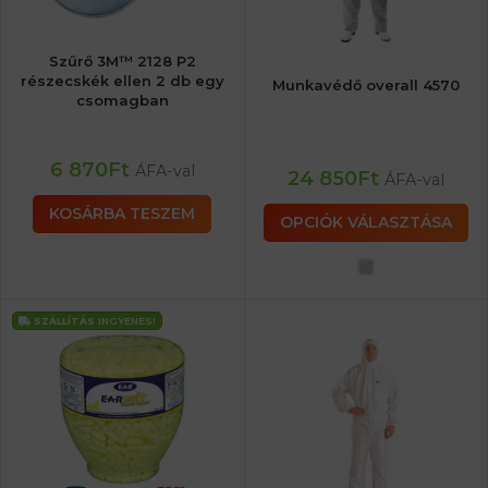
Szűrő 3M™ 2128 P2
részecskék ellen 2 db egy
Munkavédő overall 4570
csomagban
6 870
Ft
ÁFA-val
24 850
Ft
ÁFA-val
KOSÁRBA TESZEM
OPCIÓK VÁLASZTÁSA
SZÁLLÍTÁS
INGYENES!