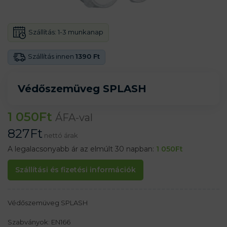
Szállítás:
1-3 munkanap
Szállítás innen
1390 Ft
Védőszemüveg SPLASH
1 050
Ft
ÁFA-val
827
Ft
nettó árak
A legalacsonyabb ár az elmúlt 30 napban:
1 050
Ft
Szállítási és fizetési információk
Védőszemüveg SPLASH
Szabványok: EN166