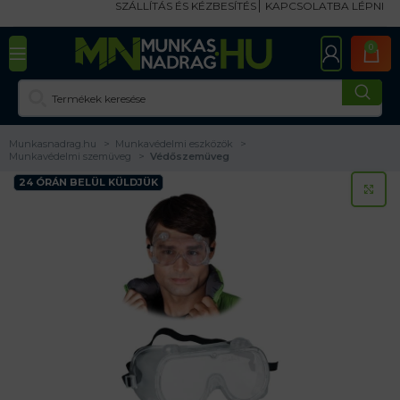
SZÁLLÍTÁS ÉS KÉZBESÍTÉS
KAPCSOLATBA LÉPNI
0
Munkasnadrag.hu
Munkavédelmi eszközök
Munkavédelmi szemüveg
Védőszemüveg
24 ÓRÁN BELÜL KÜLDJÜK
KA