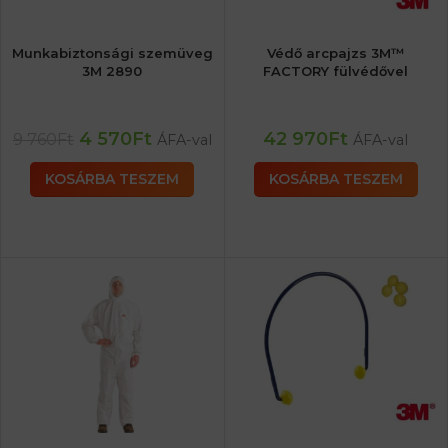
Munkabiztonsági szemüveg
Védő arcpajzs 3M™
3M 2890
FACTORY fülvédővel
4 570
Ft
42 970
Ft
9 760
Ft
ÁFA-val
ÁFA-val
KOSÁRBA TESZEM
KOSÁRBA TESZEM