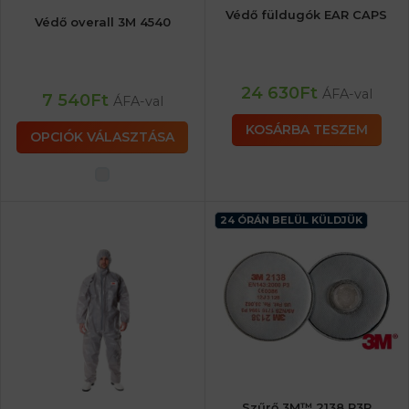
Védő füldugók EAR CAPS
Védő overall 3M 4540
24 630
Ft
ÁFA-val
7 540
Ft
ÁFA-val
KOSÁRBA TESZEM
OPCIÓK VÁLASZTÁSA
24 ÓRÁN BELÜL KÜLDJÜK
Szűrő 3M™ 2138 P3R