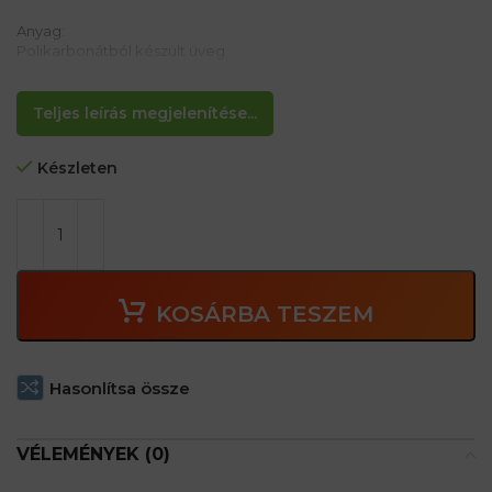
Anyag:
Polikarbonátból készült üveg
Tulajdonságok:
– 1. optikai osztály
Teljes leírás megjelenítése...
– elasztikus sáv a tökéletes illeszkedéshez.
Készleten
KOSÁRBA TESZEM
Hasonlítsa össze
VÉLEMÉNYEK (0)