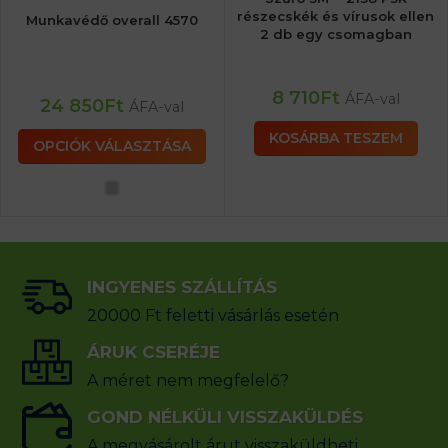
részecskék és vírusok ellen
Munkavédő overall 4570
2 db egy csomagban
8 710
Ft
ÁFA-val
24 850
Ft
ÁFA-val
KOSÁRBA TESZEM
OPCIÓK VÁLASZTÁSA
INGYENES SZÁLLÍTÁS
20000 Ft feletti vásárlás esetén
ÁRUK CSERÉJE
A méret nem megfelelő?
GOND NÉLKÜLI VISSZAKÜLDÉS
A megvásárolt árut visszaküldheti