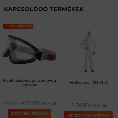
KAPCSOLÓDÓ TERMÉKEK
KEDVEZMÉNY 53%
Munkabiztonsági szemüveg
Védő overall 3M 4540
3M 2890
4 570
Ft
9 760
Ft
ÁFA-val
7 540
Ft
ÁFA-val
KOSÁRBA TESZEM
OPCIÓK VÁLASZTÁSA