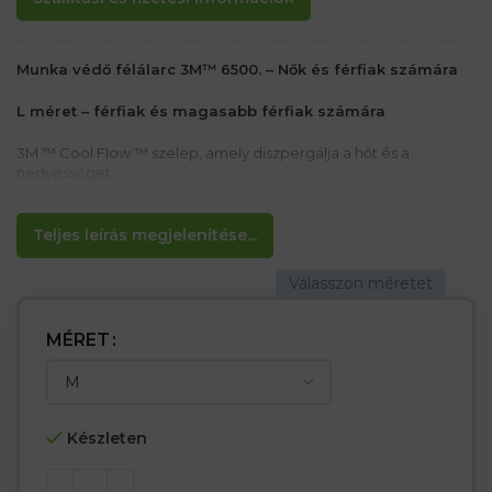
Munka védő félálarc 3M™ 6500. – Nők és férfiak számára
L méret – férfiak és magasabb férfiak számára
3M ™ Cool Flow ™ szelep, amely diszpergálja a hőt és a
nedvességet
A szilikon tömítés magas szintű kényelmet és stabilitást biztosít
Állítható fejszíj hevederek
Hegesztés /őrlő pajzs kompatibilitása Tartalmaz szűrőket
Teljes leírás megjelenítése...
szűrőket, vagy a félmaszk cserélhető vagy visszaadható
higiénikus okokból, csak az eredeti csomagba
csomagolva.
MÉRET
A A félmaszk a következő szűrőkkel használható
p3 védelem – kiegészítő kiegészítők használata nélkül
Készleten
Filter 3M™ 2135 P3 against particles and debris 2 pcs in a
package