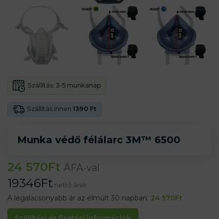
Szállítás:
3-5 munkanap
Szállítás innen
1390 Ft
Munka védő félálarc 3M™ 6500
24 570
Ft
ÁFA-val
19346
Ft
nettó árak
A legalacsonyabb ár az elmúlt 30 napban:
24 570
Ft
Szállítási és fizetési információk