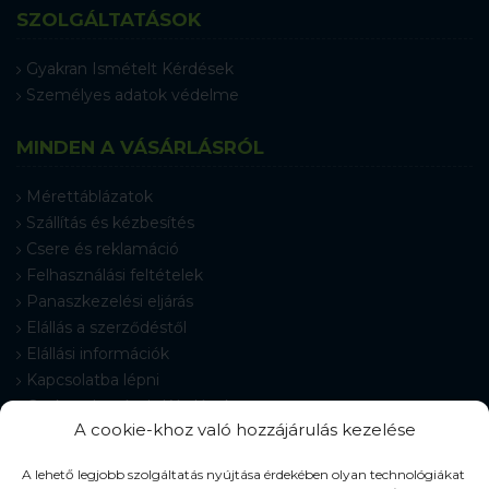
SZOLGÁLTATÁSOK
Gyakran Ismételt Kérdések
Személyes adatok védelme
MINDEN A VÁSÁRLÁSRÓL
Mérettáblázatok
Szállítás és kézbesítés
Csere és reklamáció
Felhasználási feltételek
Panaszkezelési eljárás
Elállás a szerződéstől
Elállási információk
Kapcsolatba lépni
Gyakran Ismételt Kérdések
A cookie-khoz való hozzájárulás kezelése
Cookie-beállítások
A lehető legjobb szolgáltatás nyújtása érdekében olyan technológiákat