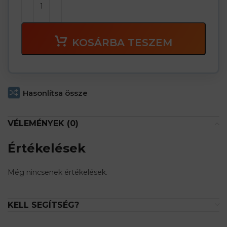
P2 protection – without the use of additional accessories
</
p>
szűrő 3m ™ 2125 P2 részecskék 2pcs csomagban
KOSÁRBA TESZEM
Video utasítások
p>
Hasonlítsa össze
VÉLEMÉNYEK (0)
Értékelések
Még nincsenek értékelések.
KELL SEGÍTSÉG?