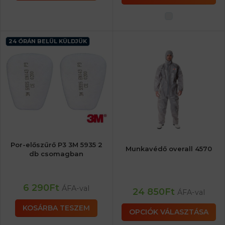
24 ÓRÁN BELÜL KÜLDJÜK
Por-előszűrő P3 3M 5935 2
Munkavédő overall 4570
db csomagban
6 290
Ft
ÁFA-val
24 850
Ft
ÁFA-val
KOSÁRBA TESZEM
OPCIÓK VÁLASZTÁSA