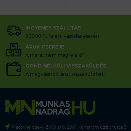
INGYENES SZÁLLÍTÁS
20000 Ft feletti vásárlás esetén
ÁRUK CSERÉJE
A méret nem megfelelő?
GOND NÉLKÜLI VISSZAKÜLDÉS
A megvásárolt árut visszaküldheti
Pracovné odevy ZIKO s.r.o. 2901 Komárom Czibor utca 3