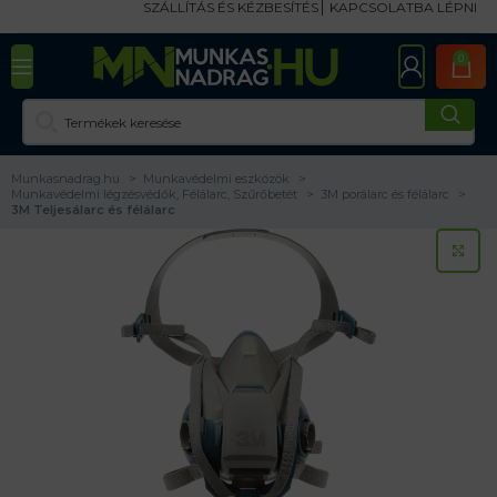
SZÁLLÍTÁS ÉS KÉZBESÍTÉS
KAPCSOLATBA LÉPNI
0
Munkasnadrag.hu
Munkavédelmi eszközök
Munkavédelmi légzésvédők, Félálarc, Szűrőbetét
3M porálarc és félálarc
3M Teljesálarc és félálarc
KA