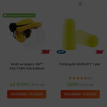
SZÁLLÍTÁS
INGYENES!
Védő arcpajzs 3M™
Füldugók EARSOFT 1 pár
FACTORY fülvédővel
(1x)
42 970
Ft
120
Ft
ÁFA-val
ÁFA-val
KOSÁRBA TESZEM
KOSÁRBA TESZEM