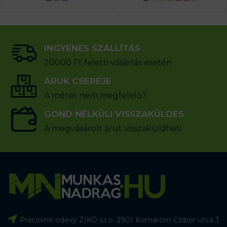
INGYENES SZÁLLÍTÁS
20000 Ft feletti vásárlás esetén
ÁRUK CSERÉJE
A méret nem megfelelő?
GOND NÉLKÜLI VISSZAKÜLDÉS
A megvásárolt árut visszaküldheti
Pracovné odevy ZIKO s.r.o. 2901 Komárom Czibor utca 3