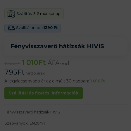
Szállítás:
3-5 munkanap
Szállítás innen
1390 Ft
Fényvisszaverő hátizsák HIVIS
1 010
Ft
ÁFA-val
1 200
Ft
795
Ft
nettó árak
A legalacsonyabb ár az elmúlt 30 napban:
1 010
Ft
Szállítási és fizetési információk
Fényvisszaverő hátizsák HIVIS
Szabványok: EN20471