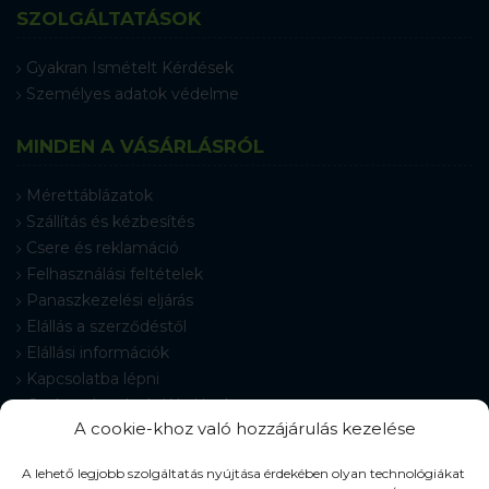
SZOLGÁLTATÁSOK
Gyakran Ismételt Kérdések
Személyes adatok védelme
MINDEN A VÁSÁRLÁSRÓL
Mérettáblázatok
Szállítás és kézbesítés
Csere és reklamáció
Felhasználási feltételek
Panaszkezelési eljárás
Elállás a szerződéstől
Elállási információk
Kapcsolatba lépni
Gyakran Ismételt Kérdések
A cookie-khoz való hozzájárulás kezelése
Cookie-beállítások
A lehető legjobb szolgáltatás nyújtása érdekében olyan technológiákat