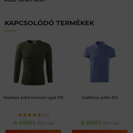
KAPCSOLÓDÓ TERMÉKEK
Munkás póló hosszú ujjal 119
Galléros póló 212
(4x)
4 400
Ft
6 180
Ft
ÁFA-val
ÁFA-val