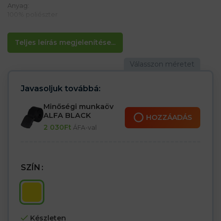
Anyag:
100% poliészter
Jellemzők:
– Vízszintes fényvisszaverő csík
Teljes leírás megjelenítése...
– Növeli a felhasználó láthatóságát
– Méretek: 45 cm x 35 cm
Javasoljuk továbbá:
Minőségi munkaöv
ALFA BLACK
HOZZÁADÁS
2 030
Ft
ÁFA-val
SZÍN
Készleten