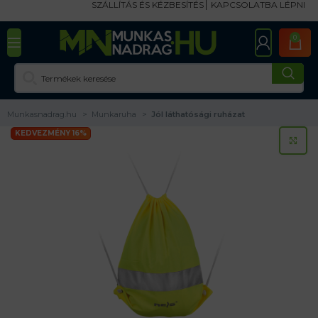
SZÁLLÍTÁS ÉS KÉZBESÍTÉS
KAPCSOLATBA LÉPNI
0
Munkasnadrag.hu
Munkaruha
Jól láthatósági ruházat
KEDVEZMÉNY 16%
KA