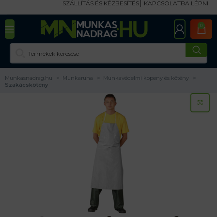
SZÁLLÍTÁS ÉS KÉZBESÍTÉS
KAPCSOLATBA LÉPNI
0
Munkasnadrag.hu
Munkaruha
Munkavédelmi köpeny és kötény
Szakácskötény
KA