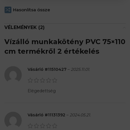
Hasonlítsa össze
VÉLEMÉNYEK (2)
Vízálló munkakötény PVC 75×110
cm
termékről 2 értékelés
Vásárló #11510427
–
2025.11.01.
Elégedettség
Vásárló #11131392
–
2024.05.21.