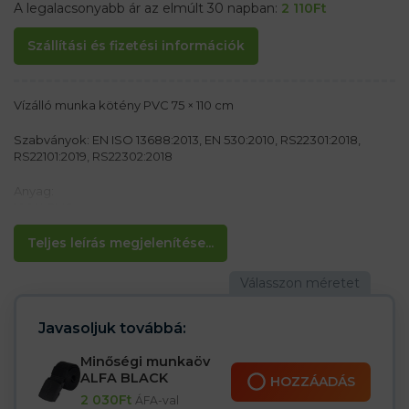
A legalacsonyabb ár az elmúlt 30 napban:
2 110
Ft
Szállítási és fizetési információk
Vízálló munka kötény PVC 75 × 110 cm
Szabványok: EN ISO 13688:2013, EN 530:2010, RS22301:2018,
RS22101:2019, RS22302:2018
Anyag:
100% PVC
Jellemzők:
Teljes leírás megjelenítése...
– Gumírozott kötény
– Méretek: 75×110 cm
– Zseb elöl
Javasoljuk továbbá:
Minőségi munkaöv
ALFA BLACK
HOZZÁADÁS
2 030
Ft
ÁFA-val