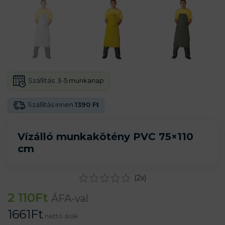
Szállítás:
3-5 munkanap
Szállítás innen
1390 Ft
Vízálló munkakötény PVC 75×110
cm
(
2
x)
2 110
Ft
ÁFA-val
1661
Ft
nettó árak