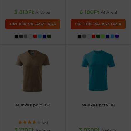
3 810
Ft
6 180
Ft
ÁFA-val
ÁFA-val
OPCIÓK VÁLASZTÁSA
OPCIÓK VÁLASZTÁSA
Munkás póló 102
Munkás póló 110
(2x)
3 170
Ft
3 930
Ft
ÁFA-val
ÁFA-val