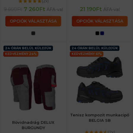
(2x)
7 260
Ft
21 190
Ft
9 600
Ft
ÁFA-val
ÁFA-val
OPCIÓK VÁLASZTÁSA
OPCIÓK VÁLASZTÁSA
24 ÓRÁN BELÜL KÜLDJÜK
24 ÓRÁN BELÜL KÜLDJÜK
KEDVEZMÉNY 24%
KEDVEZMÉNY 61%
Tenisz kompozit munkacipő
BELGIA SB
Rövidnadrág DELUX
BURGUNDY
(2x)