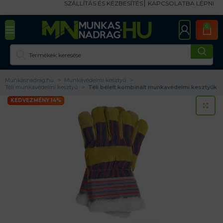
SZÁLLÍTÁS ÉS KÉZBESÍTÉS
KAPCSOLATBA LÉPNI
0
Munkasnadrag.hu
Munkavédelmi kesztyű
Téli munkavédelmi kesztyű
Téli bélelt kombinált munkavédelmi kesztyűk
KEDVEZMÉNY 14%
KA