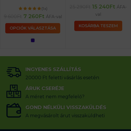
15 240
Ft
25 290
Ft
ÁFA-
(1x)
val
7 260
Ft
9 600
Ft
ÁFA-val
KOSÁRBA TESZEM
OPCIÓK VÁLASZTÁSA
INGYENES SZÁLLÍTÁS
20000 Ft feletti vásárlás esetén
ÁRUK CSERÉJE
A méret nem megfelelő?
GOND NÉLKÜLI VISSZAKÜLDÉS
A megvásárolt árut visszaküldheti