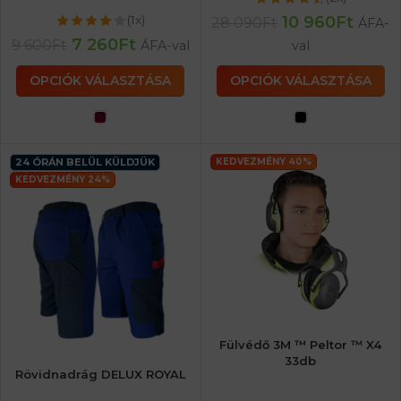
10 960
Ft
(1x)
28 090
Ft
ÁFA-
7 260
Ft
9 600
Ft
ÁFA-val
val
OPCIÓK VÁLASZTÁSA
OPCIÓK VÁLASZTÁSA
24 ÓRÁN BELÜL KÜLDJÜK
KEDVEZMÉNY 40%
KEDVEZMÉNY 24%
Fülvédő 3M ™ Peltor ™ X4
33db
Rövidnadrág DELUX ROYAL