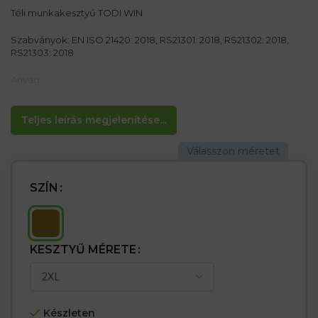
Téli munkakesztyű TODI WIN
Szabványok: EN ISO 21420: 2018, RS21301: 2018, RS21302: 2018,
RS21303: 2018
Anyag:
Tulajdonságok:
– A tenyérrész egy bőrdarabból készül, amely jobb tartósságot
Teljes leírás megjelenítése...
biztosít
– Belül a bemelegítő szőrmével. – Építőiparban és
nehéZipsarban használják
– A nagyobb csomag 6 párot tartalmaz
SZÍN
KESZTYŰ MÉRETE
Készleten