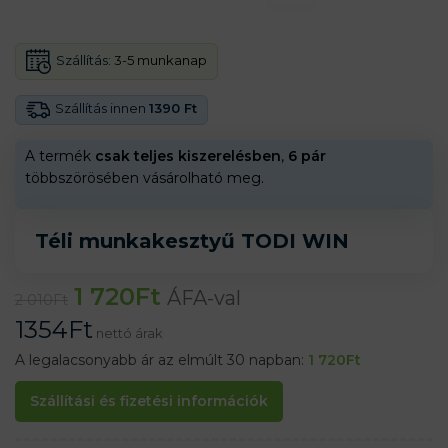
Szállítás:
3-5 munkanap
Szállítás innen
1390 Ft
A termék
csak teljes kiszerelésben
,
6 pár
többszörösében vásárolható meg.
Téli munkakesztyű TODI WIN
1 720
Ft
ÁFA-val
2 010
Ft
1354
Ft
nettó árak
A legalacsonyabb ár az elmúlt 30 napban:
1 720
Ft
Szállítási és fizetési információk