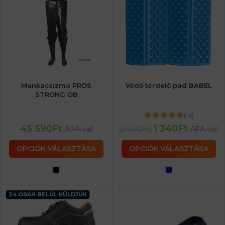
Munkacsizma PROS
Védő térdelő pad BABEL
STRONG OB
(1x)
45 590
Ft
1 340
Ft
2 700
Ft
ÁFA-val
ÁFA-val
OPCIÓK VÁLASZTÁSA
OPCIÓK VÁLASZTÁSA
24 ÓRÁN BELÜL KÜLDJÜK