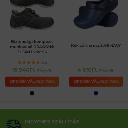
Biztonsági kompozit
Kék zárt crocs LAB NAVY
munkacipő DRAGON®
TITAN LOW S3
(2x)
16 940
Ft
4 610
Ft
ÁFA-val
ÁFA-val
OPCIÓK VÁLASZTÁSA
OPCIÓK VÁLASZTÁSA
INGYENES SZÁLLÍTÁS