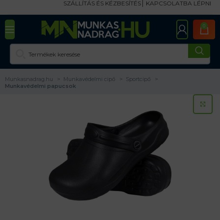
SZÁLLÍTÁS ÉS KÉZBESÍTÉS
KAPCSOLATBA LÉPNI
0
Munkasnadrag.hu
Munkavédelmi cipő
Sportcipő
Munkavédelmi papucsok
KA