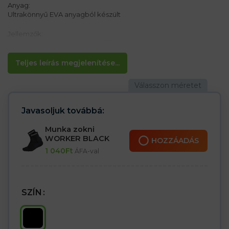
Anyag:
Ultrakönnyű EVA anyagból készült
Jellemzők:
– A sarkán kettős célú pánt található
– Zárt lábujj
– Az öntött talp kényelmes viseletet biztosít
Teljes leírás megjelenítése...
– Csúszásmentes talp
– Könnyen tisztíthatók
– Alkalmas mindennapi használatra
Javasoljuk továbbá:
Munka zokni
WORKER BLACK
HOZZÁADÁS
1 040
Ft
ÁFA-val
SZÍN