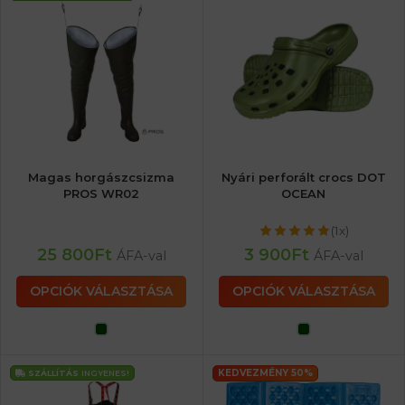
Magas horgászcsizma
Nyári perforált crocs DOT
PROS WR02
OCEAN
(1x)
25 800
Ft
3 900
Ft
ÁFA-val
ÁFA-val
OPCIÓK VÁLASZTÁSA
OPCIÓK VÁLASZTÁSA
KEDVEZMÉNY 50%
SZÁLLÍTÁS
INGYENES!