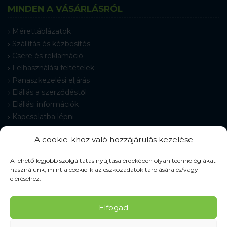
MINDEN A VÁSÁRLÁSRÓL
Mérettáblázatok
Szállítás és kézbesítés
Csere és reklamáció
Felhasználási feltételek
Panaszkezelési eljárás
Elállás a szerződéstől
Elállási információk
Kapcsolatba lépni
Gyakran Ismételt Kérdések
A cookie-khoz való hozzájárulás kezelése
Cookie-beállítások
A lehető legjobb szolgáltatás nyújtása érdekében olyan technológiákat
használunk, mint a cookie-k az eszközadatok tárolására és/vagy
eléréséhez.
© 2026 Pracovné odevy ZIKO s. r. o., minden jog fenntartva.
Elfogad