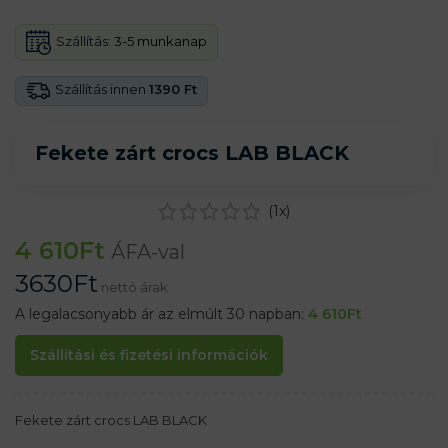
Szállítás:
3-5 munkanap
Szállítás innen
1390 Ft
Fekete zárt crocs LAB BLACK
(
1
x)
4 610
Ft
ÁFA-val
3630
Ft
nettó árak
A legalacsonyabb ár az elmúlt 30 napban:
4 610
Ft
Szállítási és fizetési információk
Fekete zárt crocs LAB BLACK