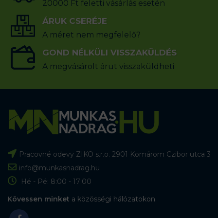
20000 Ft feletti vásárlás esetén
ÁRUK CSERÉJE
A méret nem megfelelő?
GOND NÉLKÜLI VISSZAKÜLDÉS
A megvásárolt árut visszaküldheti
Pracovné odevy ZIKO s.r.o. 2901 Komárom Czibor utca 3
info@munkasnadrag.hu
Hé - Pé: 8:00 - 17:00
Kövessen minket
a közösségi hálózatokon