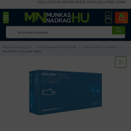
SZÁLLÍTÁS ÉS KÉZBESÍTÉS
KAPCSOLATBA LÉPNI
0
Munkasnadrag.hu
Munkavédelmi eszközök
Vírusok elleni védelem
Kesztyű a vírusok ellen
KA