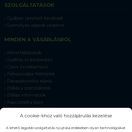
SZOLGÁLTATÁSOK
Gyakran Ismételt Kérdések
Személyes adatok védelme
MINDEN A VÁSÁRLÁSRÓL
Mérettáblázatok
Szállítás és kézbesítés
Csere és reklamáció
Felhasználási feltételek
Panaszkezelési eljárás
Elállás a szerződéstől
Elállási információk
Kapcsolatba lépni
Gyakran Ismételt Kérdések
A cookie-khoz való hozzájárulás kezelése
Cookie-beállítások
A lehető legjobb szolgáltatás nyújtása érdekében olyan technológiákat