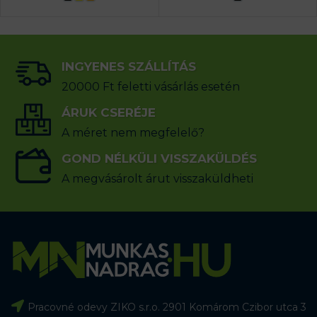
INGYENES SZÁLLÍTÁS
20000 Ft feletti vásárlás esetén
ÁRUK CSERÉJE
A méret nem megfelelő?
GOND NÉLKÜLI VISSZAKÜLDÉS
A megvásárolt árut visszaküldheti
Pracovné odevy ZIKO s.r.o. 2901 Komárom Czibor utca 3