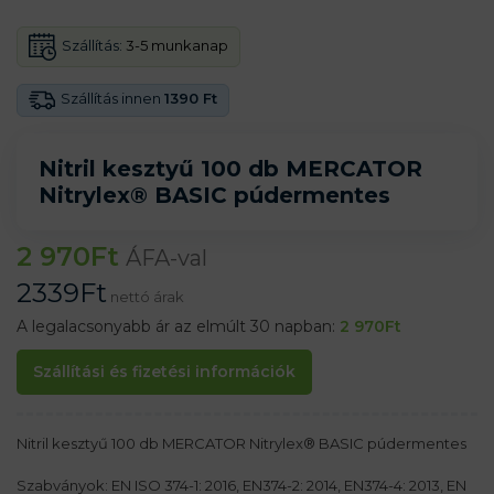
Szállítás:
3-5 munkanap
Szállítás innen
1390 Ft
Nitril kesztyű 100 db MERCATOR
Nitrylex® BASIC púdermentes
2 970
Ft
ÁFA-val
2339
Ft
nettó árak
A legalacsonyabb ár az elmúlt 30 napban:
2 970
Ft
Szállítási és fizetési információk
Nitril kesztyű 100 db MERCATOR Nitrylex® BASIC púdermentes
Szabványok: EN ISO 374-1: 2016, EN374-2: 2014, EN374-4: 2013, EN