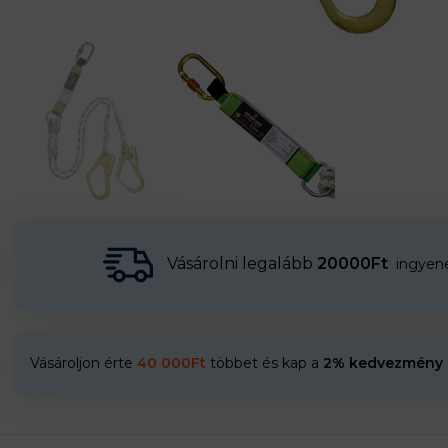
Vásárolni legalább
20000Ft
ingyenes
Vásároljon érte
40 000
Ft
többet és kap a
2% kedvezmény