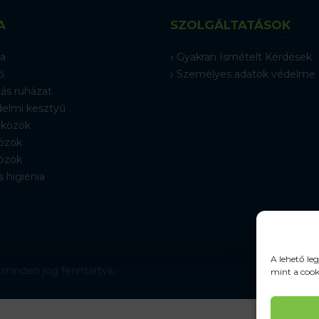
A
SZOLGÁLTATÁSOK
a
Gyakran Ismételt Kérdések
ő
Személyes adatok védelme
ás ruházat
elmi kesztyű
közök
özök
özök
s higiénia
A lehető le
 minden jog fenntartva.
mint a cook