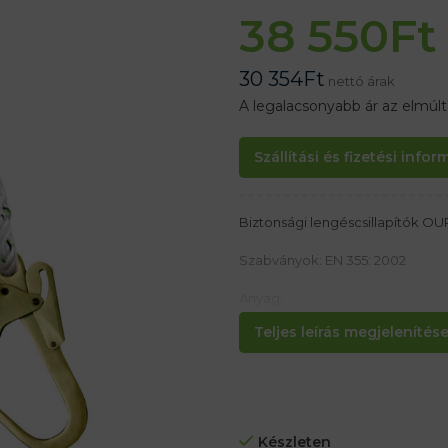
38 550
Ft
30 354
Ft
nettó árak
A legalacsonyabb ár az elmúl
Szállítási és fizetési info
Biztonsági lengéscsillapítók O
Szabványok: EN 355: 2002
Anyag:
A kötél vége egy polietilén véd
Teljes leírás megjelenítése.
acélhorgony
Jellemzők:
– Hossz: 1,5 m
– A kötél egyik oldalán lengéscs
– A másik oldalon két y- alakú k
Készleten
– acélállványokkal készített ho