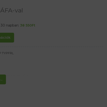
ÁFA-val
t 30 napban:
38 550
Ft
rmációk
UP TYPFRL
ő hüvelytel végződött
..
illapító az energia elnyeléséhez karabinerrel
ötelek
rgonyokkal készítve