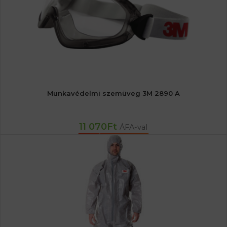
Munkavédelmi szemüveg 3M 2890 A
11 070
Ft
ÁFA-val
KOSÁRBA TESZEM