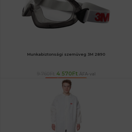
Munkabiztonsági szemüveg 3M 2890
4 570
Ft
9 760
Ft
ÁFA-val
KOSÁRBA TESZEM