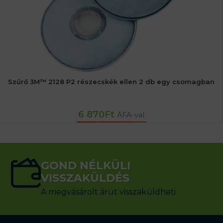
Szűrő 3M™ 2128 P2 részecskék ellen 2 db egy csomagban
6 870
Ft
ÁFA-val
KOSÁRBA TESZEM
GOND NÉLKÜLI
VISSZAKÜLDÉS
A megvásárolt árut visszaküldheti