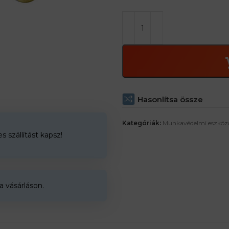
– Fonott kötél 12 mm átmérőjű, zö
Hasonlítsa össze
Kategóriák:
Munkavédelmi eszköz
 szállítást kapsz!
a vásárláson.