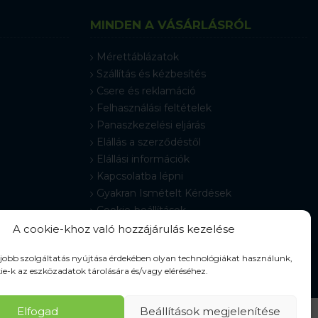
MINDEN A VÁSÁRLÁSRÓL
Mérettáblázatok
Szállítás és kézbesítés
Csere és reklamáció
Felhasználási feltételek
Panaszkezelési eljárás
Elállás a szerződéstől
Elállási információk
Kapcsolatba lépni
Gyakran Ismételt Kérdések
Cookie-beállítások
A cookie-khoz való hozzájárulás kezelése
gjobb szolgáltatás nyújtása érdekében olyan technológiákat használunk,
ie-k az eszközadatok tárolására és/vagy eléréséhez.
Elfogad
Beállítások megjelenítése