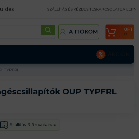
üldés
SZÁLLÍTÁS ÉS KÉZBESÍTÉS
KAPCSOLATBA LÉPNI
0
FT
A FIÓKOM
0
AKCIÓK
UP TYPFRL
ngéscsillapítók OUP TYPFRL
Szállítás:
3-5 munkanap