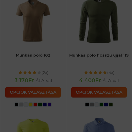
Munkás póló 102
Munkás póló hosszú ujjal 119
(2x)
(4x)
3 170
Ft
4 400
Ft
ÁFA-val
ÁFA-val
OPCIÓK VÁLASZTÁSA
OPCIÓK VÁLASZTÁSA