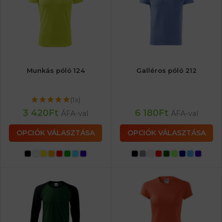
Munkás póló 124
Galléros póló 212
(1x)
3 420
Ft
6 180
Ft
ÁFA-val
ÁFA-val
OPCIÓK VÁLASZTÁSA
OPCIÓK VÁLASZTÁSA