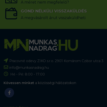
A méret nem megfelelő?
GOND NÉLKÜLI VISSZAKÜLDÉS
A megvásárolt árut visszaküldheti
Pracovné odevy ZIKO s.r.o. 2901 Komárom Czibor utca 3
info@munkasnadrag.hu
Hé - Pé: 8:00 - 17:00
Kövessen minket
a közösségi hálózatokon