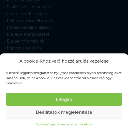
Mérettáblázatok
Szállítás és kézbesítés
Csere és reklamáció
Felhasználási feltételek
Panaszkezelési eljárás
Elállás a szerződéstől
Elállási információk
Kapcsolatba lépni
Gyakran Ismételt Kérdések
A cookie-khoz való hozzájárulás kezelése
Cookie-beállítások
A lehető legjobb szolgáltatás nyújtása érdekében olyan technológiákat
használunk, mint a cookie-k az eszközadatok tárolására és/vagy
eléréséhez.
© 2026 Pracovné odevy ZIKO s. r. o., minden jog fenntartva.
Elfogad
Beállítások megjelenítése
Cookies
Személyes adatok védelme