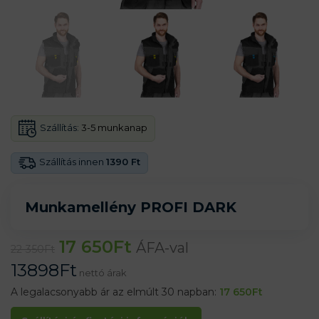
Szállítás:
3-5 munkanap
Szállítás innen
1390 Ft
Munkamellény PROFI DARK
17 650
Ft
ÁFA-val
22 350
Ft
13898
Ft
nettó árak
A legalacsonyabb ár az elmúlt 30 napban:
17 650
Ft