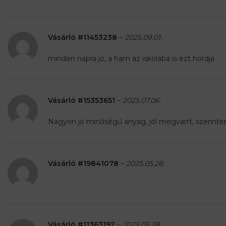
Vásárló #11453238
–
2025.09.01.
minden napra jó, a fiam az iskolába is ezt hordja
Vásárló #15353651
–
2025.07.06.
Nagyon jó minőségű anyag, jól megvarrt, szerintem
Vásárló #19841078
–
2025.05.28.
Vásárló #11363192
–
2025.05.28.