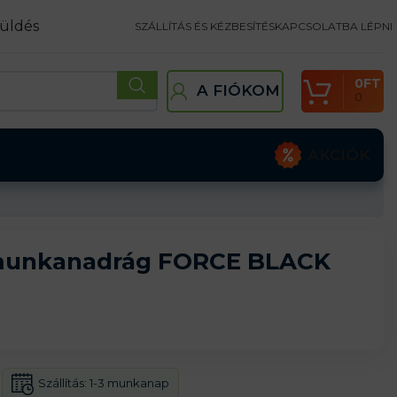
üldés
SZÁLLÍTÁS ÉS KÉZBESÍTÉS
KAPCSOLATBA LÉPNI
0
FT
A FIÓKOM
0
AKCIÓK
 munkanadrág FORCE BLACK
Szállítás:
1-3 munkanap