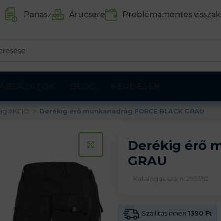
Panasz
Árucsere
Problémamentes visszak
ÁBLÁZATOK
BLOG
KÉRDÉSEK
ág AKCIÓ
Derékig érő munkanadrág FORCE BLACK GRAU
Derékig érő
KATTINTS A KINAGYÍTÁSHOZ
GRAU
Katalógus szám: 295392
Szállítás innen
1390 Ft