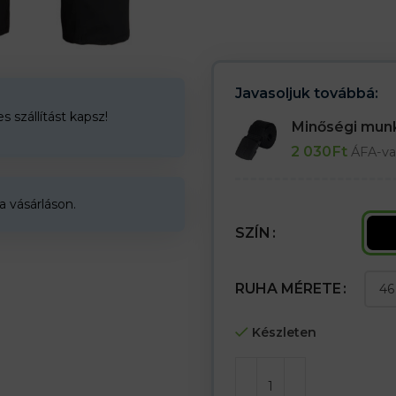
– Népszerű FORCE kollekció fe
– Elasztikus derékpánt a jobb i
– Rögzítés gombbal és cipzárral
– Két hátsó zseb tépőzárral
– Két oldalzseb
– Egy lábzseb a tartozékoknak é
Javasoljuk továbbá:
– Térdzsebek a térdvédők szám
 szállítást kapsz!
Minőségi mu
Az öv nem része a csomagnak (k
2 030
Ft
ÁFA-va
Az öv nincs benne (külön kell m
a vásárláson.
SZÍN
RUHA MÉRETE
Készleten