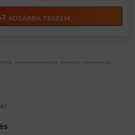
KOSÁRBA TESZEM
MÉNYEK
,
Derekas munkásnadrág
,
Munkaruha
,
Munkásnadrág
,
ÉG?
és