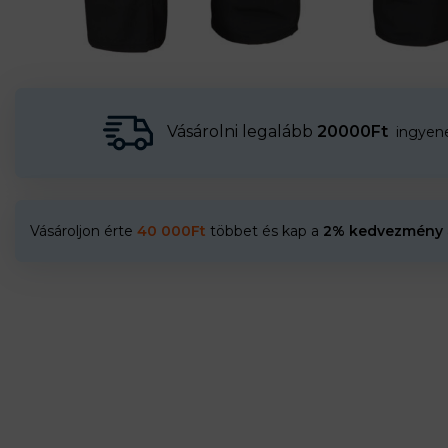
Vásárolni legalább
20000Ft
ingyenes
Vásároljon érte
40 000
Ft
többet és kap a
2% kedvezmény