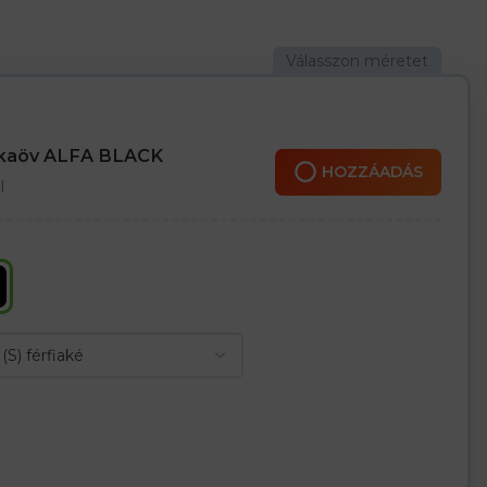
kete és sárga kombinációban
lleszkedés érdekében
s oldalsó hosszanti zseb
ára
nkaöv ALFA BLACK
ülön kell megrendelni)
HOZZÁADÁS
l
egrendelnie)