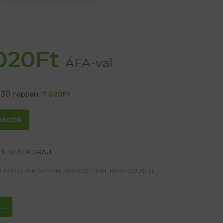
020
Ft
ÁFA-val
t 30 napban:
7 020
Ft
rmációk
RCE BLACK GRAU
EN ISO 12947-2:2016, RS22301:2018, RS22302:2018
 g/m²
..