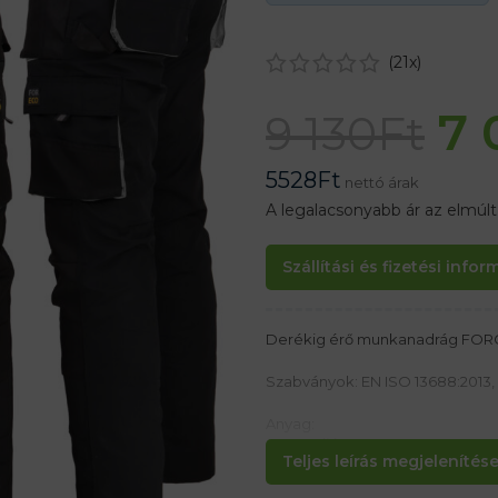
(
21
x)
7 
9 130
Ft
5528
Ft
nettó árak
A legalacsonyabb ár az elmúl
Szállítási és fizetési info
Derékig érő munkanadrág FO
Szabványok: EN ISO 13688:2013, 
Anyag:
80% poliészter, 20% pamut 260
Teljes leírás megjelenítése.
Jellemzők: