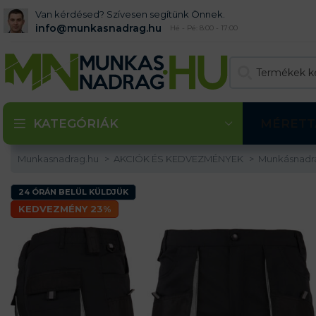
Van kérdésed? Szívesen segítünk Önnek.
info@munkasnadrag.hu
Hé - Pé: 8:00 - 17:00
KATEGÓRIÁK
MÉRETT
Munkasnadrag.hu
AKCIÓK ÉS KEDVEZMÉNYEK
Munkásnadr
24 ÓRÁN BELÜL KÜLDJÜK
KEDVEZMÉNY 23%