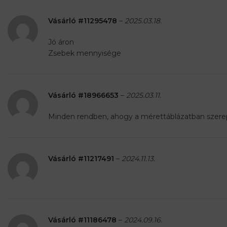
Vásárló #11295478
–
2025.03.18.
Jó áron
Zsebek mennyisége
Vásárló #18966653
–
2025.03.11.
Minden rendben, ahogy a mérettáblázatban szerep
Vásárló #11217491
–
2024.11.13.
Vásárló #11186478
–
2024.09.16.