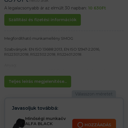
nettó árak
A legalacsonyabb ár az elmúlt 30 napban:
10 630
Ft
Szállítási és fizetési információk
Megfordítható munkamellény SMOG
Szabványok: EN ISO 13688:2013, EN ISO 12947-2:2016,
RS22301:2018, RS22302:2018, RS22401:2018.
Anyag:
– Felső anyagú pongee PES PVC bevonattal 340 g / m2
– Polár bélés 190T 240 g / m2
– Szigetelés 100% PES 100 g / m2
Teljes leírás megjelenítése...
– Rip-stop anyag – megakadályozza a szakadást
– További betétek a PES Oxford 720D-től a vállakon és az
oldalakon
Jellemzők
Javasoljuk továbbá:
– Megfordítható mellény rip-stop anyagból
– kétoldalas cipzár
Minőségi munkaöv
– Alul három zseb
ALFA BLACK
HOZZÁADÁS
– Két zseb a felső részen