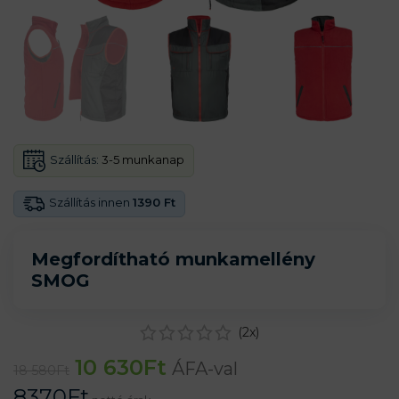
Szállítás:
3-5 munkanap
Szállítás innen
1390 Ft
Megfordítható munkamellény
SMOG
(
2
x)
10 630
Ft
ÁFA-val
18 580
Ft
8370
Ft