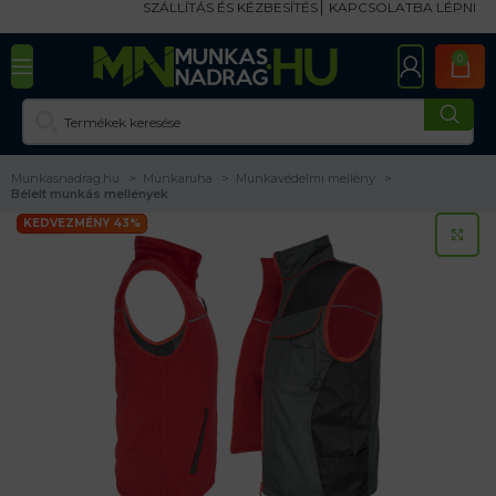
SZÁLLÍTÁS ÉS KÉZBESÍTÉS
KAPCSOLATBA LÉPNI
0
Munkasnadrag.hu
Munkaruha
Munkavédelmi mellény
Bélelt munkás mellények
KEDVEZMÉNY 43%
KA