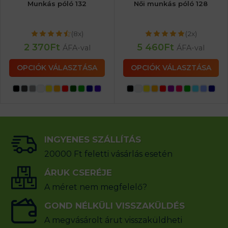
Munkás póló 132
Női munkás póló 128
(8x)
(2x)
2 370
Ft
5 460
Ft
ÁFA-val
ÁFA-val
OPCIÓK VÁLASZTÁSA
OPCIÓK VÁLASZTÁSA
INGYENES SZÁLLÍTÁS
20000 Ft feletti vásárlás esetén
ÁRUK CSERÉJE
A méret nem megfelelő?
GOND NÉLKÜLI VISSZAKÜLDÉS
A megvásárolt árut visszaküldheti