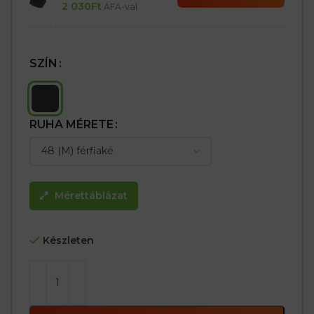
2 030
Ft
ÁFA-val
SZÍN
RUHA MÉRETE
Mérettáblázat
Készleten