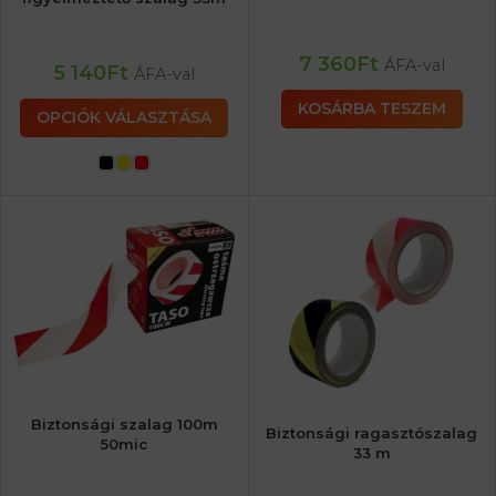
7 360
Ft
ÁFA-val
5 140
Ft
ÁFA-val
KOSÁRBA TESZEM
OPCIÓK VÁLASZTÁSA
Biztonsági szalag 100m
Biztonsági ragasztószalag
50mic
33 m