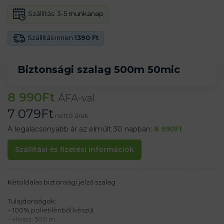
Szállítás:
3-5 munkanap
Szállítás innen
1390 Ft
Biztonsági szalag 500m 50mic
8 990
Ft
ÁFA-val
7 079
Ft
nettó árak
A legalacsonyabb ár az elmúlt 30 napban:
8 990
Ft
Szállítási és fizetési információk
Kétoldalas biztonsági jelző szalag
Tulajdonságok:
– 100% polietilénből készül
– Hossz: 500 m