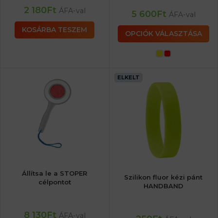
2 180
Ft
ÁFA-val
5 600
Ft
ÁFA-val
KOSÁRBA TESZEM
OPCIÓK VÁLASZTÁSA
ELKELT
Állítsa le a STOPER
Szilikon fluor kézi pánt
célpontot
HANDBAND
8 130
Ft
ÁFA-val