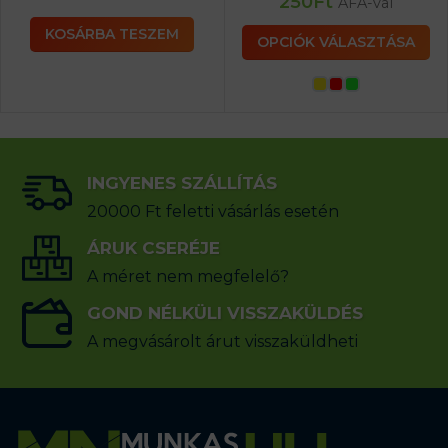
250
Ft
ÁFA-val
KOSÁRBA TESZEM
OPCIÓK VÁLASZTÁSA
INGYENES SZÁLLÍTÁS
20000 Ft feletti vásárlás esetén
ÁRUK CSERÉJE
A méret nem megfelelő?
GOND NÉLKÜLI VISSZAKÜLDÉS
A megvásárolt árut visszaküldheti