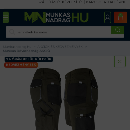
SZÁLLÍTÁS ÉS KÉZBESÍTÉS
KAPCSOLATBA LÉPNI
0
Munkasnadrag.hu
AKCIÓK ÉS KEDVEZMÉNYEK
Munkás Rövidnadrág AKCIÓ
24 ÓRÁN BELÜL KÜLDJÜK
KA
KEDVEZMÉNY 35%