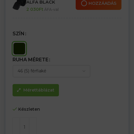
– Megnövelt ellenállás a zsebeken található kiegészítő
ALFA BLACK
HOZZÁADÁS
CORDURA® anyagnak köszönhetően
2 030
Ft
ÁFA-val
– A nagyszámú zseb növeli a nadrág funkcionalitását
– Két hátsó tépőzáras zseb és két dupla oldalzseb, köztük egy
telefonzseb
– Egy tépőzáras lábzseb további kiegészítő zsebekkel és egy
SZÍN
hosszú oldalzseb
– hurkok egyéb tartozékok rögzítéséhez
– Elasztikus szalag hátul a jobb illeszkedésért, növeli a mozgás
szabadságát
– A zsebek megerősítésének köszönhetően nagy kopásállóság
RUHA MÉRETE
jellemzi
– Káros anyagokra tesztelve az OEKO-TEX® Standard 100 szerint
Mérettáblázat
Készleten