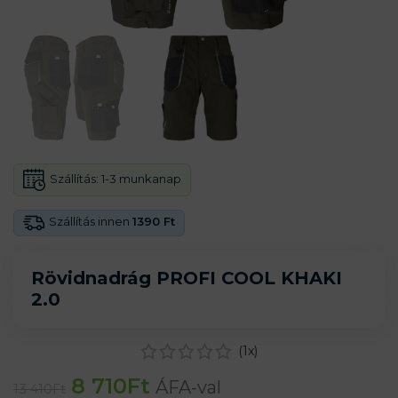
Szállítás:
1-3 munkanap
Szállítás innen
1390 Ft
Rövidnadrág PROFI COOL KHAKI
2.0
(
1
x)
8 710
Ft
ÁFA-val
13 410
Ft