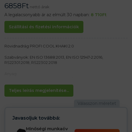
6858
Ft
nettó árak
A legalacsonyabb ár az elmúlt 30 napban:
8 710
Ft
Szállítási és fizetési információk
Rövidnadrág PROFI COOL KHAKI 2.0
Szabványok: EN ISO 13688:2013, EN ISO 12947-2:2016,
RS22301:2018, RS22302:2018
Anyag:
65% poliészter, 35% pamut 270 g/m²
Az öv nem része a csomagnak.
Teljes leírás megjelenítése...
Jellemzők:
– A népszerű PROFI COOL munkanadrág új változata
– Új zsebvágás, „S” forma – javítja a zseb szilárdságát
– Jobb alkalmazkodás a karakterhez
Javasoljuk továbbá:
– A szilikon pontszalaggal ellátott belső derékrész
megakadályozza, hogy a nadrág leessen a derékpántról
Minőségi munkaöv