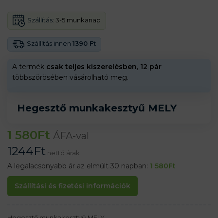
Szállítás:
3-5 munkanap
Szállítás innen
1390 Ft
A termék
csak teljes kiszerelésben
,
12 pár
többszörösében vásárolható meg.
Hegesztő munkakesztyű MELY
1 580
Ft
ÁFA-val
1244
Ft
nettó árak
A legalacsonyabb ár az elmúlt 30 napban:
1 580
Ft
Szállítási és fizetési információk
Hegesztő munkakesztyű MELY