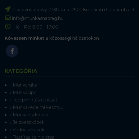
Pracovné odevy ZIKO s.r.o. 2901 Komárom Czibor utca 3
info@munkasnadrag.hu
Hé - Pé: 8:00 - 17:00
Kövessen minket
a közösségi hálózatokon
KATEGÓRIA
Munkaruha
Munkacipő
Terepmintás ruházat
Munkavédelmi kesztyű
Munkaeszközök
Jelzőeszközök
Védőeszközök
Tisztítás és higiénia