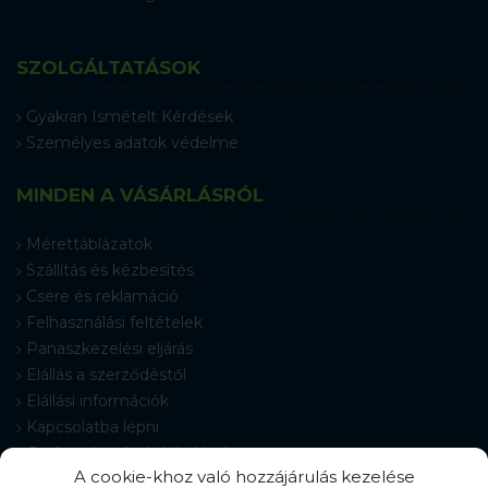
SZOLGÁLTATÁSOK
Gyakran Ismételt Kérdések
Személyes adatok védelme
MINDEN A VÁSÁRLÁSRÓL
Mérettáblázatok
Szállítás és kézbesítés
Csere és reklamáció
Felhasználási feltételek
Panaszkezelési eljárás
Elállás a szerződéstől
Elállási információk
Kapcsolatba lépni
Gyakran Ismételt Kérdések
A cookie-khoz való hozzájárulás kezelése
Cookie-beállítások