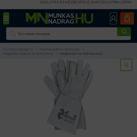
SZÁLLÍTÁS ÉS KÉZBESÍTÉS
KAPCSOLATBA LÉPNI
0
Munkasnadrag.hu
Munkavédelmi eszközök
Hegesztő sisakok és tartozékok
Hegesztő és bőrkesztyű
KA