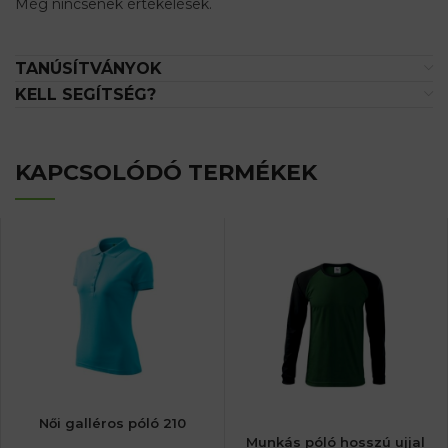
Még nincsenek értékelések.
TANÚSÍTVÁNYOK
KELL SEGÍTSÉG?
KAPCSOLÓDÓ TERMÉKEK
Női galléros póló 210
Munkás póló hosszú ujjal