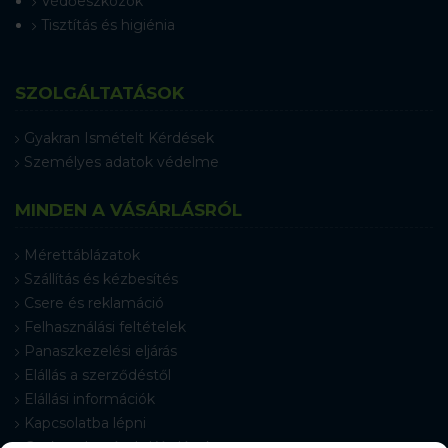
Védőeszközök
Tisztítás és higiénia
SZOLGÁLTATÁSOK
Gyakran Ismételt Kérdések
Személyes adatok védelme
MINDEN A VÁSÁRLÁSRÓL
Mérettáblázatok
Szállítás és kézbesítés
Csere és reklamáció
Felhasználási feltételek
Panaszkezelési eljárás
Elállás a szerződéstől
Elállási információk
Kapcsolatba lépni
Gyakran Ismételt Kérdések