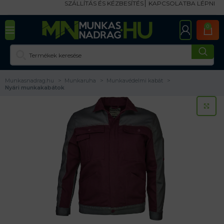
SZÁLLÍTÁS ÉS KÉZBESÍTÉS
KAPCSOLATBA LÉPNI
0
Munkasnadrag.hu
Munkaruha
Munkavédelmi kabát
Nyári munkakabátok
KA