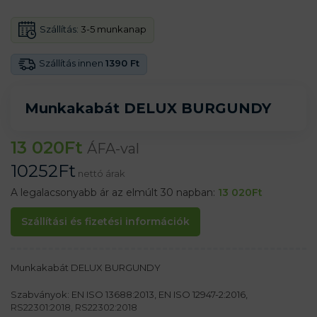
Szállítás:
3-5 munkanap
Szállítás innen
1390 Ft
Munkakabát DELUX BURGUNDY
13 020
Ft
ÁFA-val
10252
Ft
nettó árak
A legalacsonyabb ár az elmúlt 30 napban:
13 020
Ft
Szállítási és fizetési információk
Munkakabát DELUX BURGUNDY
Szabványok: EN ISO 13688:2013, EN ISO 12947-2:2016,
RS22301:2018, RS22302:2018