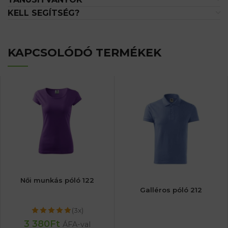
KELL SEGÍTSÉG?
KAPCSOLÓDÓ TERMÉKEK
Női munkás póló 122
Galléros póló 212
(3x)
3 380
Ft
ÁFA-val