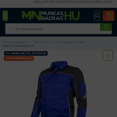
SZÁLLÍTÁS ÉS KÉZBESÍTÉS
KAPCSOLATBA LÉPNI
0
Munkasnadrag.hu
Munkaruha
Munkavédelmi kabát
Nyári munkakabátok
24 ÓRÁN BELÜL KÜLDJÜK
KA
KEDVEZMÉNY 14%