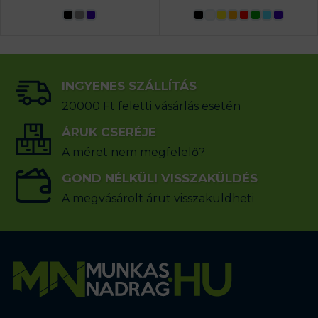
INGYENES SZÁLLÍTÁS
20000 Ft feletti vásárlás esetén
ÁRUK CSERÉJE
A méret nem megfelelő?
GOND NÉLKÜLI VISSZAKÜLDÉS
A megvásárolt árut visszaküldheti