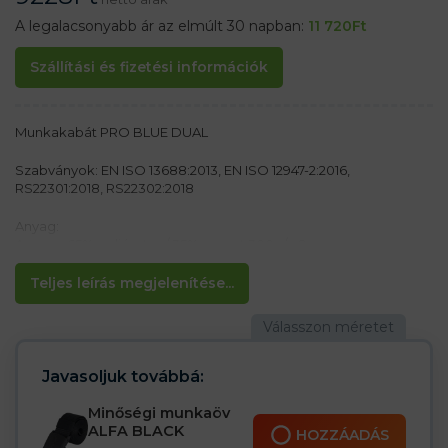
A legalacsonyabb ár az elmúlt 30 napban:
11 720
Ft
Szállítási és fizetési információk
Munkakabát PRO BLUE DUAL
Szabványok: EN ISO 13688:2013, EN ISO 12947-2:2016,
RS22301:2018, RS22302:2018
Anyag:
Anyaga 65% poliészter / 35% pamut 300g/m2
Jellemzők:
Teljes leírás megjelenítése...
– A poliészter szilárdságot és színstabilitást biztosít
– A pamut az anyag légáteresztő képessége
– Ez egy vastagabb anyag, amely alkalmas csiszolásra és vágásra
– Cipzáros záródás száraz cipzárral
– Száraz cipzáras ujjú mandzsetta
Javasoljuk továbbá:
– Derékban elasztikus
– 2 száraz cipzáras zseb a mellkason, 2 a csípőn, 2 oldalzseb, egy
Minőségi munkaöv
mobiltelefon zseb és egy zseb az ujjon
ALFA BLACK
HOZZÁADÁS
– Hónalj szellőzőnyílásai