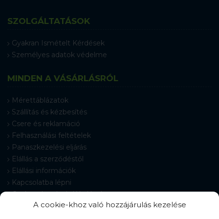
SZOLGÁLTATÁSOK
Gyakran Ismételt Kérdések
Személyes adatok védelme
MINDEN A VÁSÁRLÁSRÓL
Mérettáblázatok
Szállítás és kézbesítés
Csere és reklamáció
Felhasználási feltételek
Panaszkezelési eljárás
Elállás a szerződéstől
Elállási információk
Kapcsolatba lépni
Gyakran Ismételt Kérdések
A cookie-khoz való hozzájárulás kezelése
Cookie-beállítások