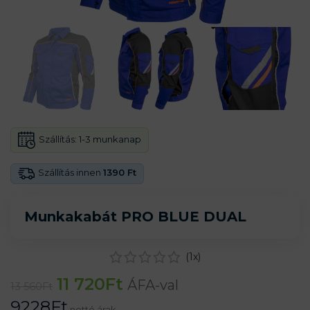
Szállítás:
1-3 munkanap
Szállítás innen
1390 Ft
Munkakabát PRO BLUE DUAL
(
1
x)
11 720
Ft
ÁFA-val
13 560
Ft
9228
Ft
nettó árak