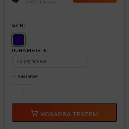
2 030
Ft
ÁFA-val
– Fényvisszaverő szegély és kiegészítők
SZÍN
RUHA MÉRETE
Készleten
KOSÁRBA TESZEM