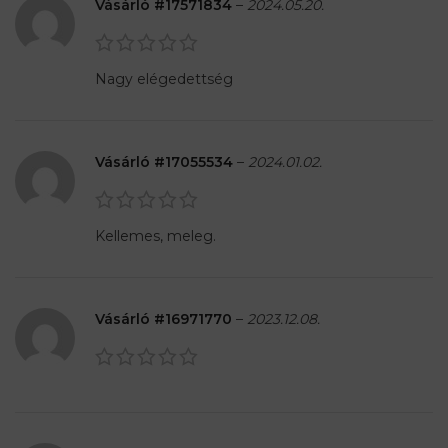
Vásárló #17571834
–
2024.05.20.
Nagy elégedettség
Vásárló #17055534
–
2024.01.02.
Kellemes, meleg.
Vásárló #16971770
–
2023.12.08.