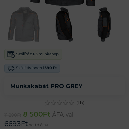
Szállítás:
1-3 munkanap
Szállítás innen
1390 Ft
Munkakabát PRO GREY
(
11
x)
8 500
Ft
ÁFA-val
11 290
Ft
6693
Ft
nettó árak