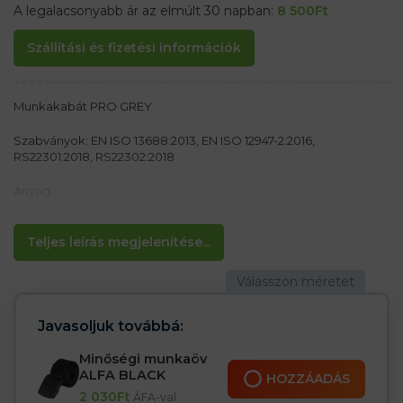
A legalacsonyabb ár az elmúlt 30 napban:
8 500
Ft
Szállítási és fizetési információk
Munkakabát PRO GREY
Szabványok: EN ISO 13688:2013, EN ISO 12947-2:2016,
RS22301:2018, RS22302:2018
Anyag:
Anyaga 65% poliészter / 35% pamut 300g/m2
Jellemzők:
Teljes leírás megjelenítése...
– A poliészter szilárdságot és színstabilitást biztosít
– A pamut az anyag légáteresztő képessége
– Ez egy vastagabb anyag, amely alkalmas csiszolásra és vágásra
– Cipzáros záródás száraz cipzárral
– Száraz cipzáras ujjú mandzsetta
Javasoljuk továbbá:
– Derékban elasztikus
– 2 száraz cipzáras zseb a mellkason, 2 a csípőn, 2 oldalzseb, egy
Minőségi munkaöv
mobiltelefon zseb és egy zseb az ujjon
ALFA BLACK
HOZZÁADÁS
– Hónalj szellőzőnyílások
2 030
Ft
ÁFA-val