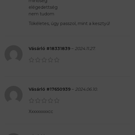
minőség
elégedettség
nem tudom
Tökéletes, úgy passzol, mint a kesztyű!
Vásárló #18331839
–
2024.11.27.
Vásárló #17650939
–
2024.06.10.
Xxxxxxxxxcc