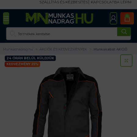
SZÁLLÍTÁS ÉS KÉZBESÍTÉS
KAPCSOLATBA LÉPNI
0
Munkasnadrag.hu
AKCIÓK ÉS KEDVEZMÉNYEK
Munkakabát AKCIÓ
24 ÓRÁN BELÜL KÜLDJÜK
KA
KEDVEZMÉNY 25%