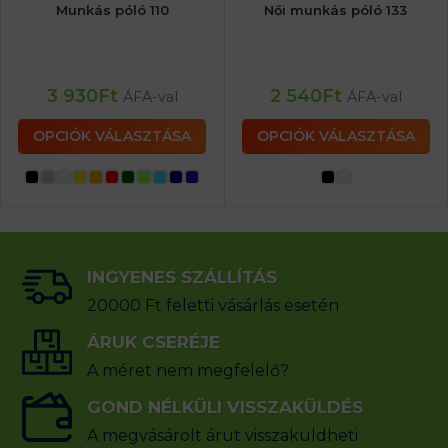
Munkás póló 110
Női munkás póló 133
3 930
Ft
2 540
Ft
ÁFA-val
ÁFA-val
OPCIÓK VÁLASZTÁSA
OPCIÓK VÁLASZTÁSA
INGYENES SZÁLLÍTÁS
20000 Ft feletti vásárlás esetén
ÁRUK CSERÉJE
A méret nem megfelelő?
GOND NÉLKÜLI VISSZAKÜLDÉS
A megvásárolt árut visszaküldheti