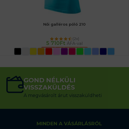
Női galléros póló 210
(2x)
5 710
Ft
ÁFA-val
OPCIÓK VÁLASZTÁSA
GOND NÉLKÜLI
VISSZAKÜLDÉS
A megvásárolt árut visszaküldheti
MINDEN A VÁSÁRLÁSRÓL