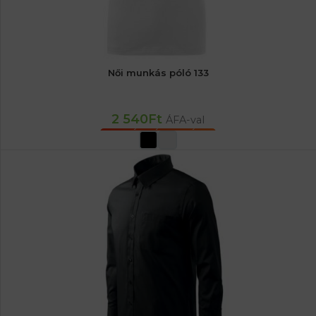
Női munkás póló 133
2 540
Ft
ÁFA-val
OPCIÓK VÁLASZTÁSA