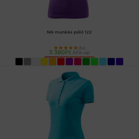
Női munkás póló 122
(3x)
3 380
Ft
ÁFA-val
OPCIÓK VÁLASZTÁSA