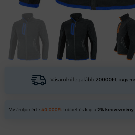
Vásárolni legalább
20000Ft
ingyenes
Vásároljon érte
40 000
Ft
többet és kap a
2% kedvezmény