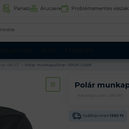
Panasz
Árucsere
Problémamentes visszak
ÁBLÁZATOK
BLOG
KÉRDÉSEK
óver AKCIÓ
Polár munkapulóver PROFI DARK
Polár munka
KATTINTS A KINAGYÍTÁSHOZ
Katalógus szám: 280395
Szállítás innen
1390 Ft