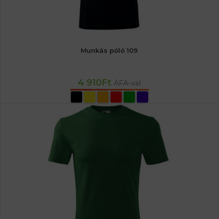
Munkás póló 109
4 910
Ft
ÁFA-val
OPCIÓK VÁLASZTÁSA