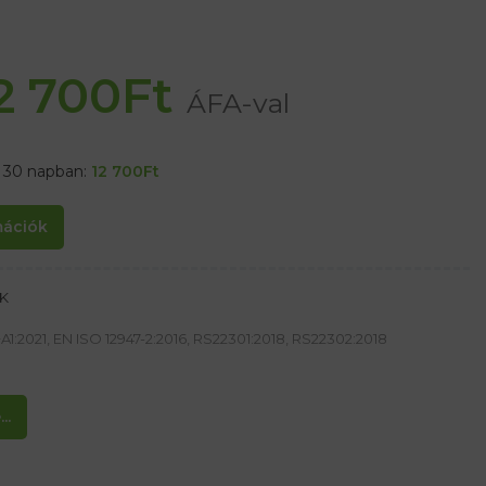
2 700
Ft
ÁFA-val
t 30 napban:
12 700
Ft
rmációk
RK
1:2021, EN ISO 12947-2:2016, RS22301:2018, RS22302:2018
e
..