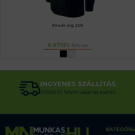
Pincér ing 209
8 970
Ft
ÁFA-val
OPCIÓK VÁLASZTÁSA
INGYENES SZÁLLÍTÁS
20000 Ft feletti vásárlás esetén
KATEGÓRI