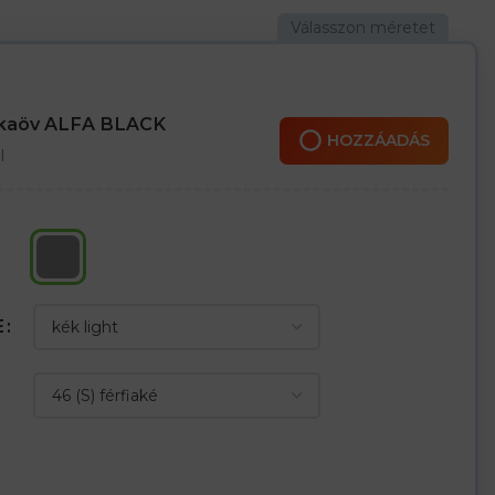
seb a mellkason cipzárral
nkaöv ALFA BLACK
HOZZÁADÁS
l
E