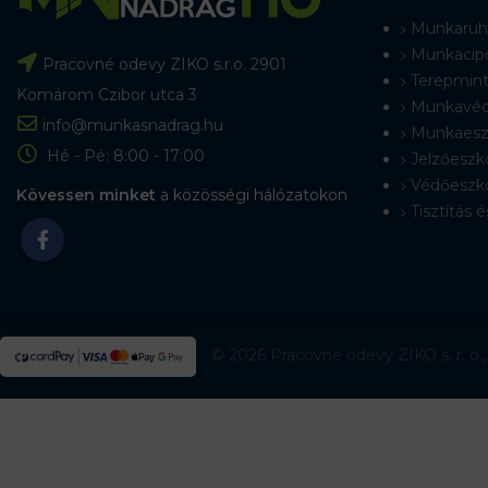
Munkaruh
Munkacip
Pracovné odevy ZIKO s.r.o. 2901
Terepmint
Komárom Czibor utca 3
Munkavéd
info@munkasnadrag.hu
Munkaesz
Hé - Pé: 8:00 - 17:00
Jelzőeszk
Védőeszk
Kövessen minket
a közösségi hálózatokon
Tisztítás é
© 2026 Pracovné odevy ZIKO s. r. o.,