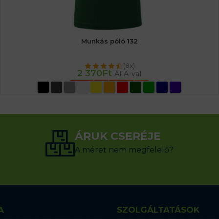
Munkás póló 132
(8x)
2 370
Ft
ÁFA-val
OPCIÓK VÁLASZTÁSA
ÁRUK CSERÉJE
A méret nem megfelelő?
A
SZOLGÁLTATÁSOK