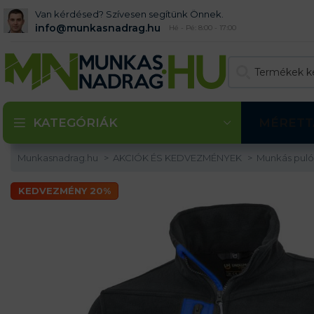
Van kérdésed? Szívesen segítünk Önnek.
info@munkasnadrag.hu
Hé - Pé: 8:00 - 17:00
KATEGÓRIÁK
MÉRETT
Munkasnadrag.hu
AKCIÓK ÉS KEDVEZMÉNYEK
Munkás pul
KEDVEZMÉNY 20%