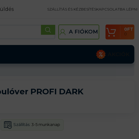
üldés
SZÁLLÍTÁS ÉS KÉZBESÍTÉS
KAPCSOLATBA LÉPNI
0
FT
A FIÓKOM
0
AKCIÓK
pulóver PROFI DARK
Szállítás:
3-5 munkanap