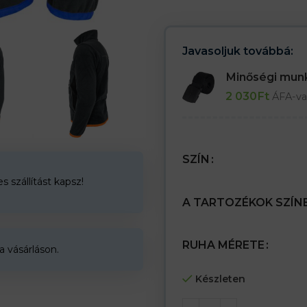
– 2 oldalsó zseb cipzárral és 1 z
– Puha gumival befejezett ujjak
– Karhüvely az ujjak belsejében
Javasoljuk továbbá:
Minőségi mu
2 030
Ft
ÁFA-va
SZÍN
 szállítást kapsz!
A TARTOZÉKOK SZÍN
RUHA MÉRETE
a vásárláson.
Készleten