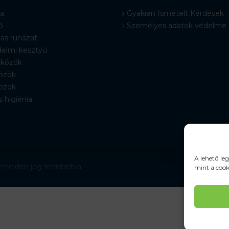
a
Gyakran Ismételt Kérdések
ő
Személyes adatok védelme
ás ruházat
elmi kesztyű
közök
özök
özök
s higiénia
A lehető le
 minden jog fenntartva.
mint a cook