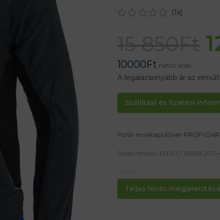
(
1
x)
1
15 850
Ft
10000
Ft
nettó árak
A legalacsonyabb ár az elmúl
Szállítási és fizetési info
Polár munkapulóver PROFI DA
Szabványok: EN ISO 13688:2013+A
Anyag:
100% PES / 290gm2 microfleec
Teljes leírás megjelenítése.
Jellemzők:
– Pillantásgátló kezelés
– Cipzáros záródás