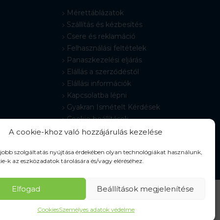
Mérettáblázatok
Szállítás és kézbesítés
Csere és reklamáció
Felhasználási feltételek
Panaszkezelési eljárás
Elállás a szerződéstől
Elállási információk
Kapcsolatba lépni
Gyakran Ismételt Kérdések
Cookie-beállítások
A cookie-khoz való hozzájárulás kezelése
gjobb szolgáltatás nyújtása érdekében olyan technológiákat használunk,
ie-k az eszközadatok tárolására és/vagy eléréséhez.
Elfogad
Beállítások megjelenítése
Cookies
Személyes adatok védelme