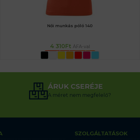
Női munkás póló 140
4 310
Ft
ÁFA-val
OPCIÓK VÁLASZTÁSA
ÁRUK CSERÉJE
A méret nem megfelelő?
A
SZOLGÁLTATÁSOK