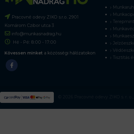
Munkaruh
Munkacip
Pracovné odevy ZIKO s.r.o. 2901
Terepmint
Komárom Czibor utca 3
Munkavéd
info@munkasnadrag.hu
Munkaesz
Hé - Pé: 8:00 - 17:00
Jelzőeszk
Védőeszk
Kövessen minket
a közösségi hálózatokon
Tisztítás é
© 2026 Pracovné odevy ZIKO s. r. o.,