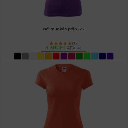
Női munkás póló 122
(3x)
3 380
Ft
ÁFA-val
OPCIÓK VÁLASZTÁSA