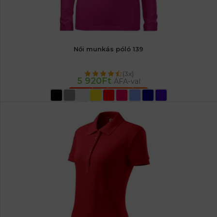
Női munkás póló 139
(3x)
5 920
Ft
ÁFA-val
OPCIÓK VÁLASZTÁSA