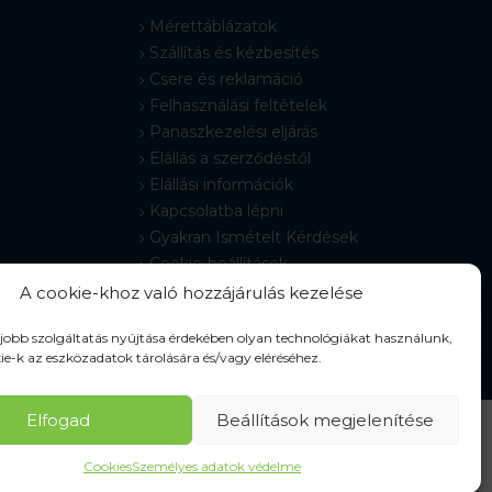
Mérettáblázatok
Szállítás és kézbesítés
Csere és reklamáció
Felhasználási feltételek
Panaszkezelési eljárás
Elállás a szerződéstől
Elállási információk
Kapcsolatba lépni
Gyakran Ismételt Kérdések
Cookie-beállítások
A cookie-khoz való hozzájárulás kezelése
gjobb szolgáltatás nyújtása érdekében olyan technológiákat használunk,
ie-k az eszközadatok tárolására és/vagy eléréséhez.
Elfogad
Beállítások megjelenítése
Cookies
Személyes adatok védelme