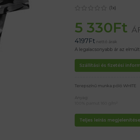
(
1
x)
5 330
Ft
Á
4197
Ft
nettó árak
A legalacsonyabb ár az elmúl
Szállítási és fizetési info
Terepszínű munka póló WHITE
Anyag:
100% pamut 160 g/m²
Jellemzők:
Teljes leírás megjelenítése.
– Rövid ujjú férfi póló
– Rugalmas, kerek, bordás kötöt
– Oldalsó varratok
– Klasszikus szabású