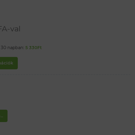
FA-val
t 30 napban:
5 330
Ft
rmációk
..
t a nyak körül