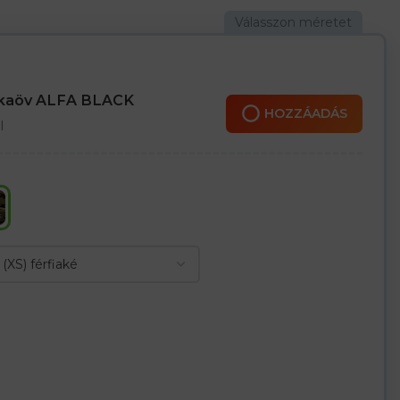
nkaöv ALFA BLACK
HOZZÁADÁS
l