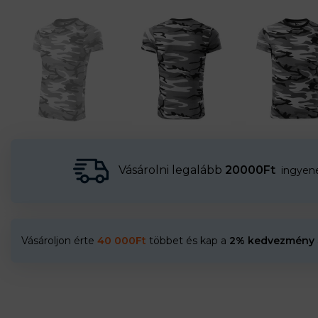
Vásárolni legalább
20000Ft
ingyenes
Vásároljon érte
40 000
Ft
többet és kap a
2% kedvezmény