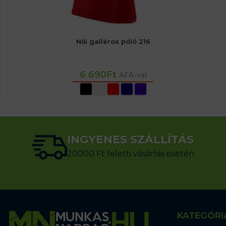
Női galléros póló 216
6 690
Ft
ÁFA-val
OPCIÓK VÁLASZTÁSA
INGYENES SZÁLLÍTÁS
20000 Ft feletti vásárlás esetén
KATEGÓRI