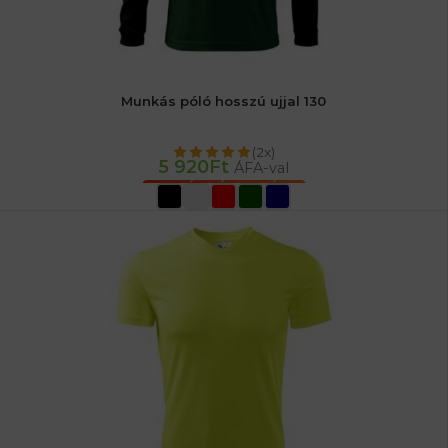
Munkás póló hosszú ujjal 130
(2x)
5 920
Ft
ÁFA-val
OPCIÓK VÁLASZTÁSA