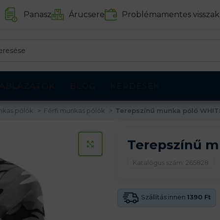
Panasz
Árucsere
Problémamentes visszak
ÁBLÁZATOK
BLOG
KÉRDÉSEK
nkas pólók
Férfi munkas pólók
Terepszínű munka póló WHIT
Terepszínű m
KATTINTS A KINAGYÍTÁSHOZ
Katalógus szám: 265828
Szállítás innen
1390 Ft