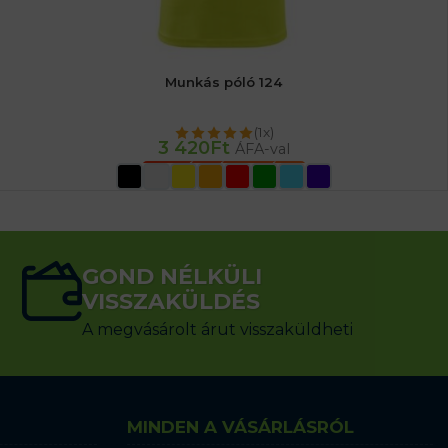
Munkás póló 124
(1x)
3 420
Ft
ÁFA-val
OPCIÓK VÁLASZTÁSA
GOND NÉLKÜLI
VISSZAKÜLDÉS
A megvásárolt árut visszaküldheti
MINDEN A VÁSÁRLÁSRÓL