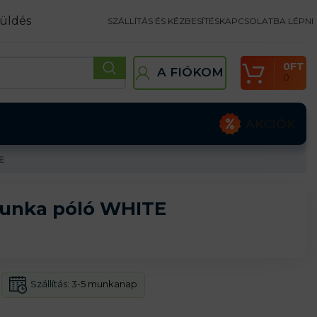
üldés
SZÁLLÍTÁS ÉS KÉZBESÍTÉS
KAPCSOLATBA LÉPNI
0
FT
A FIÓKOM
0
AKCIÓK
E
unka póló WHITE
Szállítás:
3-5 munkanap