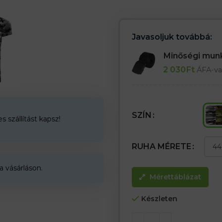
– Terepfesték
Javasoljuk továbbá:
Minőségi mu
2 030
Ft
ÁFA-va
SZÍN
 szállítást kapsz!
RUHA MÉRETE
a vásárláson.
Mérettáblázat
Készleten