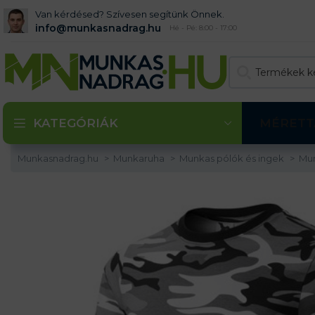
Van kérdésed? Szívesen segítünk Önnek.
info@munkasnadrag.hu
Hé - Pé: 8:00 - 17:00
KATEGÓRIÁK
MÉRETT
Munkasnadrag.hu
Munkaruha
Munkas pólók és ingek
Mu