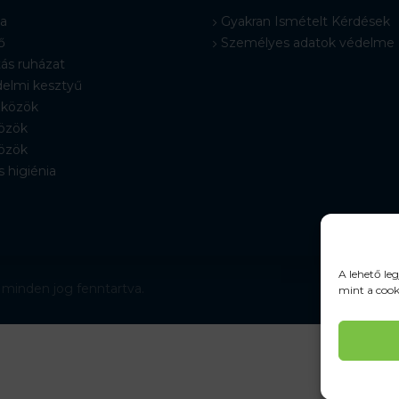
a
Gyakran Ismételt Kérdések
ő
Személyes adatok védelme
ás ruházat
elmi kesztyű
közök
özök
özök
s higiénia
A lehető le
 minden jog fenntartva.
mint a cook