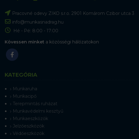
Pracovné odevy ZIKO s.r.o. 2901 Komárom Czibor utca 3
info@munkasnadrag.hu
Hé - Pé: 8:00 - 17:00
Kövessen minket
a közösségi hálózatokon
KATEGÓRIA
Munkaruha
Munkacipő
Terepmintás ruházat
Munkavédelmi kesztyű
Munkaeszközök
Jelzőeszközök
Védőeszközök