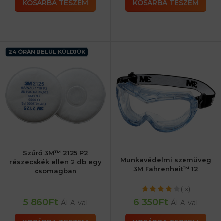
KOSÁRBA TESZEM
KOSÁRBA TESZEM
24 ÓRÁN BELÜL KÜLDJÜK
Szűrő 3M™ 2125 P2
Munkavédelmi szemüveg
részecskék ellen 2 db egy
3M Fahrenheit™ 12
csomagban
(1x)
5 860
Ft
6 350
Ft
ÁFA-val
ÁFA-val