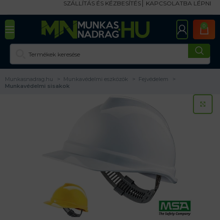
SZÁLLÍTÁS ÉS KÉZBESÍTÉS
KAPCSOLATBA LÉPNI
0
Munkasnadrag.hu
Munkavédelmi eszközök
Fejvédelem
Munkavédelmi sisakok
KA