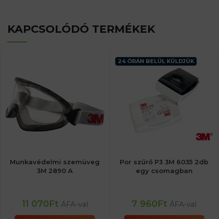
KAPCSOLÓDÓ TERMÉKEK
24 ÓRÁN BELÜL KÜLDJÜK
Munkavédelmi szemüveg
Por szűrő P3 3M 6035 2db
3M 2890 A
egy csomagban
11 070
Ft
7 960
Ft
ÁFA-val
ÁFA-val