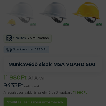
Szállítás:
3-5 munkanap
Szállítás innen
1390 Ft
Munkavédő sisak MSA VGARD 500
11 980
Ft
ÁFA-val
9433
Ft
nettó árak
A legalacsonyabb ár az elmúlt 30 napban:
11 980
Ft
Szállítási és fizetési információk