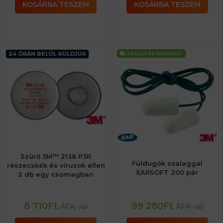
KOSÁRBA TESZEM
KOSÁRBA TESZEM
24 ÓRÁN BELÜL KÜLDJÜK
SZÁLLÍTÁS
INGYENES!
Szűrő 3M™ 2138 P3R
Füldugók szalaggal
részecskék és vírusok ellen
EARSOFT 200 pár
2 db egy csomagban
8 710
Ft
99 280
Ft
ÁFA-val
ÁFA-val