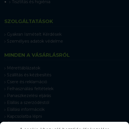
Tisztítás és higiénia
SZOLGÁLTATÁSOK
Gyakran Ismételt Kérdések
Személyes adatok védelme
MINDEN A VÁSÁRLÁSRÓL
Mérettáblázatok
Szállítás és kézbesítés
Csere és reklamáció
Felhasználási feltételek
Panaszkezelési eljárás
Elállás a szerződéstől
Elállási információk
Kapcsolatba lépni
Gyakran Ismételt Kérdések