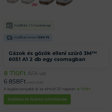
Szállítás:
1-3 munkanap
Szállítás innen
1390 Ft
Gázok és gőzök elleni szűrő 3M™
6051 A1 2 db egy csomagban
8 710
Ft
ÁFA-val
6 858
Ft
nettó árak
A legalacsonyabb ár az elmúlt 30 napban:
8 710
Ft
Szállítási és fizetési információk