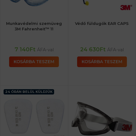
Munkavédelmi szemüveg
Védő füldugók EAR CAPS
3M Fahrenheit™ 11
7 140
Ft
24 630
Ft
ÁFA-val
ÁFA-val
KOSÁRBA TESZEM
KOSÁRBA TESZEM
24 ÓRÁN BELÜL KÜLDJÜK