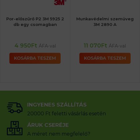
Por-előszűrő P2 3M 5925 2
Munkavédelmi szemüveg
db egy csomagban
3M 2890 A
4 950
Ft
11 070
Ft
ÁFA-val
ÁFA-val
KOSÁRBA TESZEM
KOSÁRBA TESZEM
INGYENES SZÁLLÍTÁS
20000 Ft feletti vásárlás esetén
ÁRUK CSERÉJE
A méret nem megfelelő?