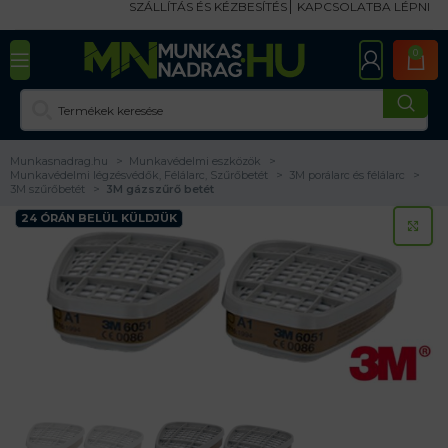
SZÁLLÍTÁS ÉS KÉZBESÍTÉS
KAPCSOLATBA LÉPNI
0
Munkasnadrag.hu
Munkavédelmi eszközök
Munkavédelmi légzésvédők, Félálarc, Szűrőbetét
3M porálarc és félálarc
3M szűrőbetét
3M gázszűrő betét
24 ÓRÁN BELÜL KÜLDJÜK
KA