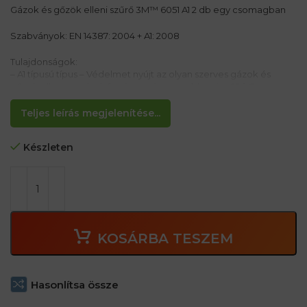
Gázok és gőzök elleni szűrő 3M™ 6051 A1 2 db egy csomagban
Szabványok: EN 14387: 2004 + A1: 2008
Tulajdonságok:
– A1 típusú típus – Védelmet nyújt az olyan szerves gázok és
gőzök ellen, amelyek forráspontja nagyobb, mint 65 ° C
(oldószerek és szénhidrogének) Ragasztók és gyanták
használata stb.
Teljes leírás megjelenítése...
Készleten
KOSÁRBA TESZEM
Hasonlítsa össze