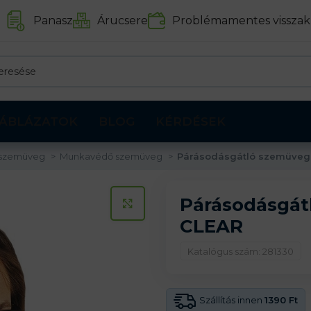
Panasz
Árucsere
Problémamentes visszak
ÁBLÁZATOK
BLOG
KÉRDÉSEK
 szemüveg
Munkavédő szemüveg
Párásodásgátló szemüveg
Párásodásgá
KATTINTS A KINAGYÍTÁSHOZ
CLEAR
Katalógus szám: 281330
Szállítás innen
1390 Ft