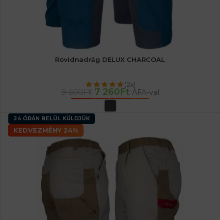
Rövidnadrág DELUX CHARCOAL
(2x)
7 260
Ft
9 600
Ft
ÁFA-val
OPCIÓK VÁLASZTÁSA
24 ÓRÁN BELÜL KÜLDJÜK
KEDVEZMÉNY 24%