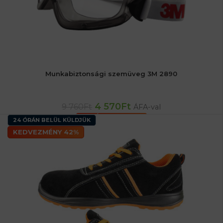
Munkabiztonsági szemüveg 3M 2890
4 570
Ft
9 760
Ft
ÁFA-val
KOSÁRBA TESZEM
24 ÓRÁN BELÜL KÜLDJÜK
KEDVEZMÉNY 42%