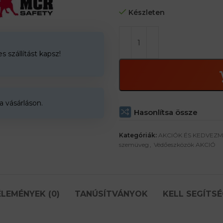
– Az orr további gélpadja megak
Készleten
használat során. – Nincs több k
 szállítást kapsz!
a vásárláson.
Hasonlítsa össze
Kategóriák:
AKCIÓK ÉS KEDVEZ
szemüveg
,
Védőeszközök AKCIÓ
LEMÉNYEK (0)
TANÚSÍTVÁNYOK
KELL SEGÍTSÉ