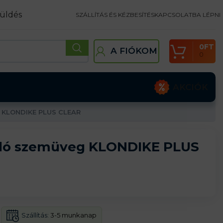
üldés
SZÁLLÍTÁS ÉS KÉZBESÍTÉS
KAPCSOLATBA LÉPNI
0
FT
A FIÓKOM
0
AKCIÓK
 KLONDIKE PLUS CLEAR
tló szemüveg KLONDIKE PLUS
Szállítás:
3-5 munkanap