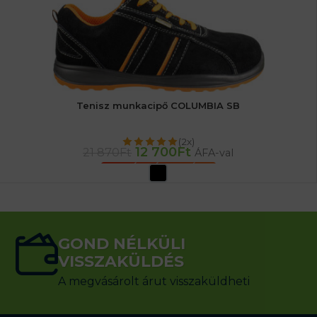
Tenisz munkacipő COLUMBIA SB
(2x)
12 700
Ft
21 870
Ft
ÁFA-val
OPCIÓK VÁLASZTÁSA
GOND NÉLKÜLI
VISSZAKÜLDÉS
A megvásárolt árut visszaküldheti