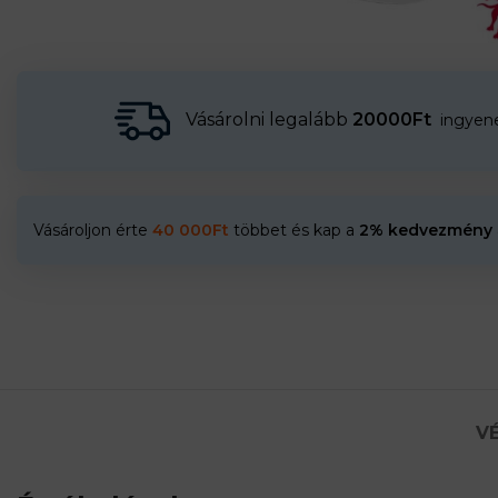
Vásárolni legalább
20000Ft
ingyenes
Vásároljon érte
40 000
Ft
többet és kap a
2% kedvezmény
VÉ