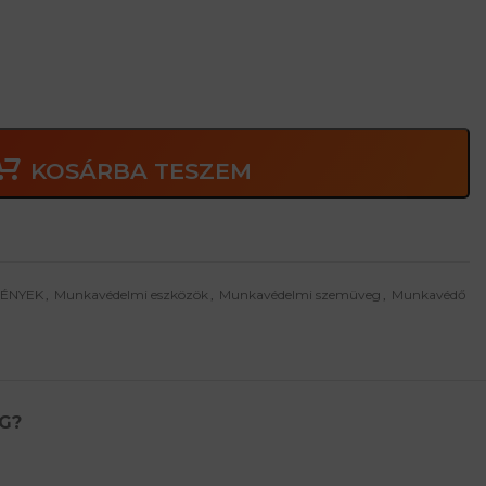
adályozza a zúzódások kialakulását és növeli a kényelmet a
ödös szemüveg!
KOSÁRBA TESZEM
MÉNYEK
,
Munkavédelmi eszközök
,
Munkavédelmi szemüveg
,
Munkavédő
G?