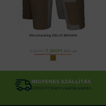
Rövidnadrág DELUX BROWN
7 260
Ft
9 600
Ft
ÁFA-val
OPCIÓK VÁLASZTÁSA
INGYENES SZÁLLÍTÁS
20000 Ft feletti vásárlás esetén