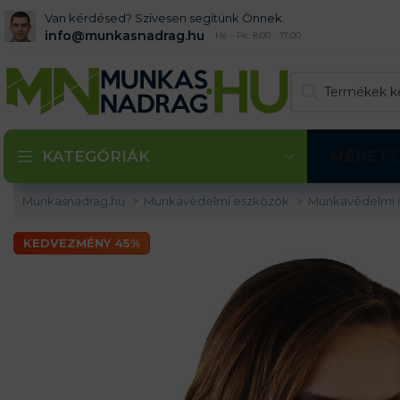
Van kérdésed? Szívesen segítünk Önnek.
info@munkasnadrag.hu
Hé - Pé: 8:00 - 17:00
KATEGÓRIÁK
MÉRETT
Munkasnadrag.hu
Munkavédelmi eszközök
Munkavédelmi
KEDVEZMÉNY 45%