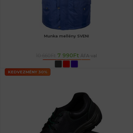
Munka mellény SVENI
7 990
Ft
10 660
Ft
ÁFA-val
OPCIÓK VÁLASZTÁSA
KEDVEZMÉNY 30%