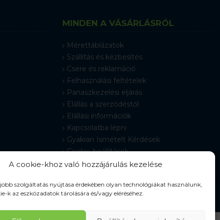
MINDEN A VÁSÁRLÁSRÓL
Mérettáblázatok
Szállítás és kézbesítés
Csere és reklamáció
Felhasználási feltételek
Panaszkezelési eljárás
Elállás a szerződéstől
Elállási információk
Kapcsolatba lépni
Gyakran Ismételt Kérdések
Cookie-beállítások
A cookie-khoz való hozzájárulás kezelése
gjobb szolgáltatás nyújtása érdekében olyan technológiákat használunk,
ie-k az eszközadatok tárolására és/vagy eléréséhez.