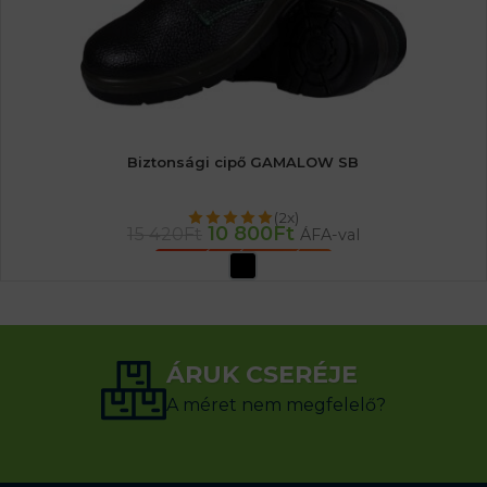
Biztonsági cipő GAMALOW SB
(2x)
10 800
Ft
15 420
Ft
ÁFA-val
OPCIÓK VÁLASZTÁSA
ÁRUK CSERÉJE
A méret nem megfelelő?