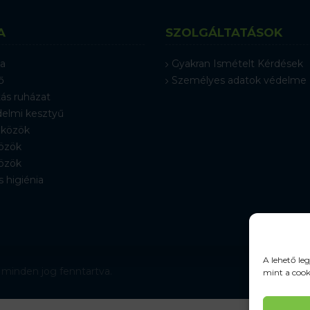
A
SZOLGÁLTATÁSOK
a
Gyakran Ismételt Kérdések
ő
Személyes adatok védelme
ás ruházat
elmi kesztyű
közök
özök
özök
s higiénia
A lehető le
 minden jog fenntartva.
mint a cook