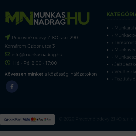
KATEGÓRI
Munkaruh
Munkacip
Pracovné odevy ZIKO s.r.o. 2901
Terepmint
Komárom Czibor utca 3
Munkavéd
info@munkasnadrag.hu
Munkaesz
Hé - Pé: 8:00 - 17:00
Jelzőeszk
Védőeszk
Kövessen minket
a közösségi hálózatokon
Tisztítás é
© 2026 Pracovné odevy ZIKO s. r. o.,