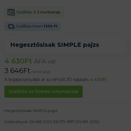
Szállítás:
3-5 munkanap
Szállítás innen
1390 Ft
Hegesztősisak SIMPLE pajzs
4 630
Ft
ÁFA-val
3 646
Ft
nettó árak
A legalacsonyabb ár az elmúlt 30 napban:
4 630
Ft
Szállítási és fizetési információk
Hegesztősisak SIMPLE pajzs
Szabványok: EN 166: 2001, EN 175: 1997, EN 169: 2002