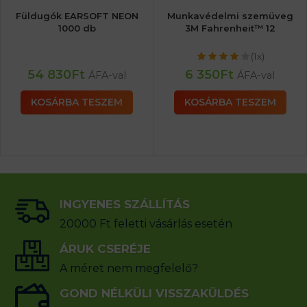
Füldugók EARSOFT NEON
Munkavédelmi szemüveg
1000 db
3M Fahrenheit™ 12
(1x)
54 830
Ft
6 350
Ft
ÁFA-val
ÁFA-val
KOSÁRBA TESZEM
KOSÁRBA TESZEM
INGYENES SZÁLLÍTÁS
20000 Ft feletti vásárlás esetén
ÁRUK CSERÉJE
A méret nem megfelelő?
GOND NÉLKÜLI VISSZAKÜLDÉS