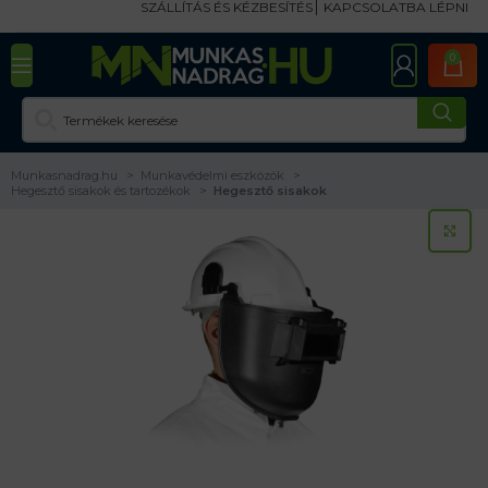
SZÁLLÍTÁS ÉS KÉZBESÍTÉS
KAPCSOLATBA LÉPNI
0
Munkasnadrag.hu
Munkavédelmi eszközök
Hegesztő sisakok és tartozékok
Hegesztő sisakok
KA