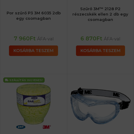
Szűrő 3M™ 2128 P2
Por szűrő P3 3M 6035 2db
részecskék ellen 2 db egy
egy csomagban
csomagban
7 960
Ft
6 870
Ft
ÁFA-val
ÁFA-val
KOSÁRBA TESZEM
KOSÁRBA TESZEM
SZÁLLÍTÁS
INGYENES!