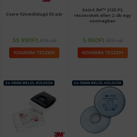
Szűrő 3M™ 2125 P2
Csere fülvédődugó 50 pár
részecskék ellen 2 db egy
csomagban
55 990
Ft
5 860
Ft
ÁFA-val
ÁFA-val
KOSÁRBA TESZEM
KOSÁRBA TESZEM
24 ÓRÁN BELÜL KÜLDJÜK
24 ÓRÁN BELÜL KÜLDJÜK