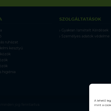
A
SZOLGÁLTATÁSOK
a
Gyakran Ismételt Kérdések
ő
Személyes adatok védelme
ás ruházat
elmi kesztyű
közök
özök
özök
s higiénia
A lehető le
 minden jog fenntartva.
mint a cook