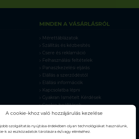
MINDEN A VÁSÁRLÁSRÓL
Mérettáblázatok
Szállítás és kézbesítés
Csere és reklamáció
Felhasználási feltételek
Panaszkezelési eljárás
Elállás a szerződéstől
Elállási információk
Kapcsolatba lépni
Gyakran Ismételt Kérdések
Cookie-beállítások
A cookie-khoz való hozzájárulás kezelése
gjobb szolgáltatás nyújtása érdekében olyan technológiákat használunk,
ie-k az eszközadatok tárolására és/vagy eléréséhez.