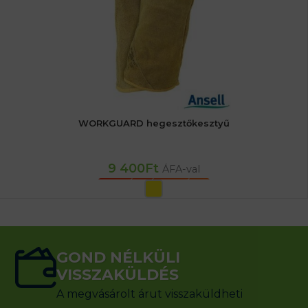
WORKGUARD hegesztőkesztyű
9 400
Ft
ÁFA-val
OPCIÓK VÁLASZTÁSA
GOND NÉLKÜLI
VISSZAKÜLDÉS
A megvásárolt árut visszaküldheti