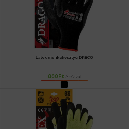
Latex munkakesztyű DRECO
880
Ft
ÁFA-val
OPCIÓK VÁLASZTÁSA