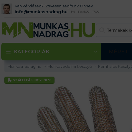
Van kérdésed? Szívesen segítünk Önnek.
info@munkasnadrag.hu
Hé - Pé: 8:00 - 17:00
KATEGÓRIÁK
MÉRETT
Munkasnadrag.hu
Munkavédelmi kesztyű
Fémhálós Keszty
SZÁLLÍTÁS
INGYENES!