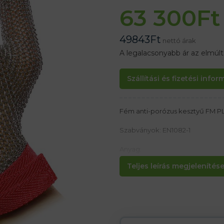
63 300
Ft
49843
Ft
nettó árak
A legalacsonyabb ár az elmúl
Szállítási és fizetési info
Fém anti-porózus kesztyű FM P
Szabványok: EN1082-1 ​​
Anyag:
Rozsdamentes acélból készült
Teljes leírás megjelenítése.
Tulajdonságok:
– univerzális mind a jobb, mind 
– vágáshoz, ahol a késeket a test
– A hús elválasztására a csontok
anyagokról