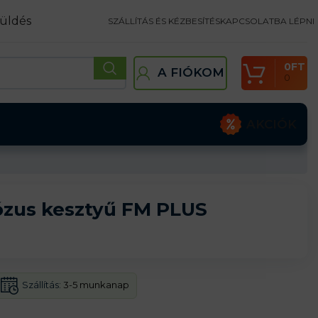
üldés
SZÁLLÍTÁS ÉS KÉZBESÍTÉS
KAPCSOLATBA LÉPNI
0
FT
A FIÓKOM
0
AKCIÓK
ózus kesztyű FM PLUS
Szállítás:
3-5 munkanap