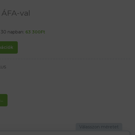
ÁFA-val
t 30 napban:
63 300
Ft
rmációk
LUS
..
a bal kézhez
hez irányítják. Élelmiszeripar)
tól, a műanyagok feldolgozásához, a bőrről és a hasonló