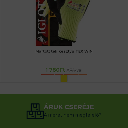
Mártott téli kesztyű TEX WIN
1 780
Ft
ÁFA-val
OPCIÓK VÁLASZTÁSA
ÁRUK CSERÉJE
A méret nem megfelelő?