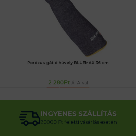
Porózus gátló hüvely BLUEMAX 36 cm
2 280
Ft
ÁFA-val
KOSÁRBA TESZEM
INGYENES SZÁLLÍTÁS
20000 Ft feletti vásárlás esetén