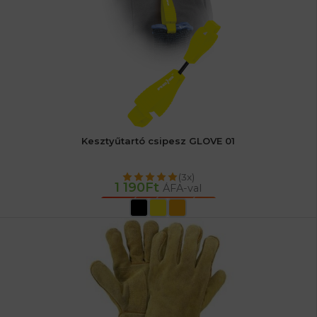
Kesztyűtartó csipesz GLOVE 01
(3x)
1 190
Ft
ÁFA-val
OPCIÓK VÁLASZTÁSA