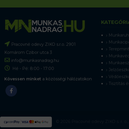
KATEGÓRI
Munkaruh
Munkacip
Pracovné odevy ZIKO s.r.o. 2901
Terepmint
Komárom Czibor utca 3
Munkavéd
info@munkasnadrag.hu
Munkaesz
Hé - Pé: 8:00 - 17:00
Jelzőeszk
Védőeszk
Kövessen minket
a közösségi hálózatokon
Tisztítás é
© 2026 Pracovné odevy ZIKO s. r. o.,