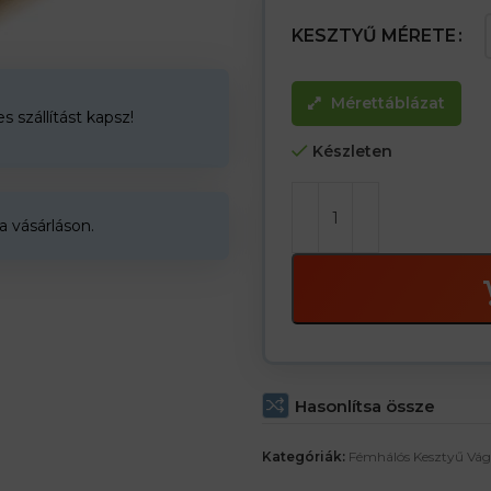
darabonkénti ár
KESZTYŰ MÉRETE
Mérettáblázat
 szállítást kapsz!
Készleten
a vásárláson.
Hasonlítsa össze
Kategóriák:
Fémhálós Kesztyű Vág