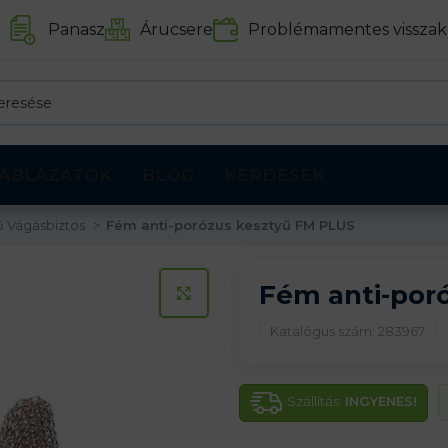
Panasz
Árucsere
Problémamentes visszak
ÁBLÁZATOK
BLOG
KÉRDÉSEK
ű Vágásbiztos
Fém anti-porózus kesztyű FM PLUS
Fém anti-por
KATTINTS A KINAGYÍTÁSHOZ
Katalógus szám: 283967
Szállítás:
INGYENES!