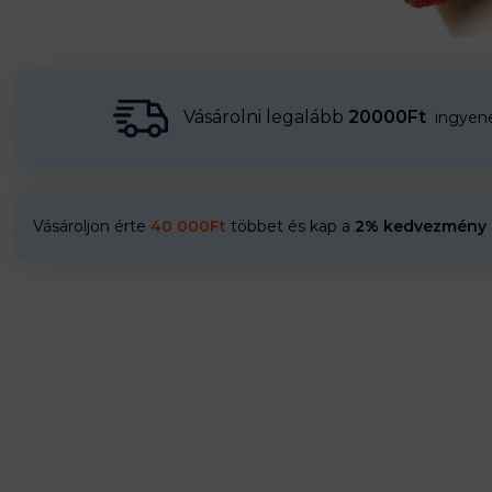
Vásárolni legalább
20000Ft
ingyenes
Vásároljon érte
40 000
Ft
többet és kap a
2% kedvezmény