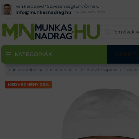
Van kérdésed? Szívesen segítünk Önnek.
info@munkasnadrag.hu
Hé - Pé: 8:00 - 17:00
KATEGÓRIÁK
MÉRETT
Munkasnadrag.hu
Munkaruha
Téli és nyári sapkák
Szakác
KEDVEZMÉNY 23%