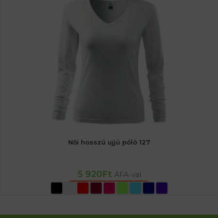
Női hosszú ujjú póló 127
5 920
Ft
ÁFA-val
OPCIÓK VÁLASZTÁSA