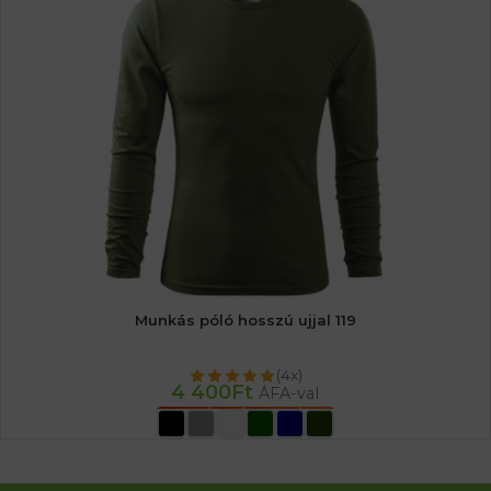
Munkás póló hosszú ujjal 119
(4x)
4 400
Ft
ÁFA-val
OPCIÓK VÁLASZTÁSA