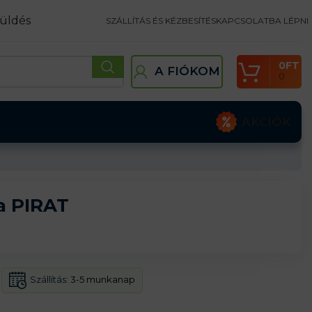
üldés
SZÁLLÍTÁS ÉS KÉZBESÍTÉS
KAPCSOLATBA LÉPNI
0
FT
A FIÓKOM
0
AKCIÓK
a PIRAT
Szállítás:
3-5 munkanap