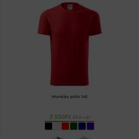
Munkás póló 145
3 550
Ft
ÁFA-val
OPCIÓK VÁLASZTÁSA