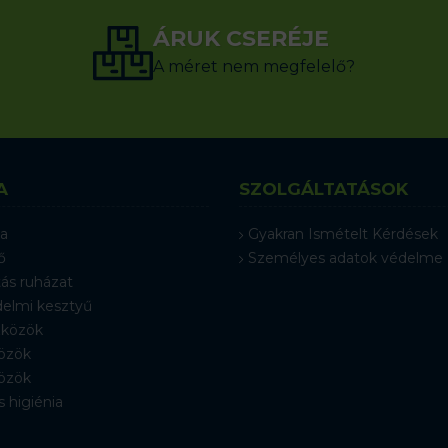
ÁRUK CSERÉJE
A méret nem megfelelő?
A
SZOLGÁLTATÁSOK
a
Gyakran Ismételt Kérdések
ő
Személyes adatok védelme
ás ruházat
elmi kesztyű
közök
özök
özök
s higiénia