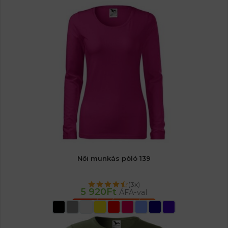
Női munkás póló 139
(3x)
5 920
Ft
ÁFA-val
OPCIÓK VÁLASZTÁSA