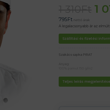
1 
1 310
Ft
795
Ft
nettó árak
A legalacsonyabb ár az elmúl
Szállítási és fizetési info
Szakács sapka PIRAT
Anyag:
100% pamut 150 g/m2
Jellemzők:
Teljes leírás megjelenítése.
– 2 hurok a hátulján
– Egyszerű és kényelmes