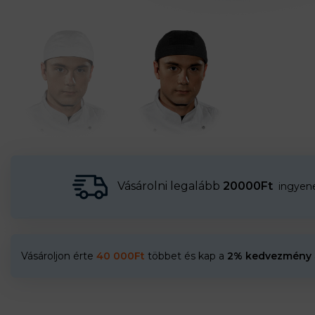
Vásárolni legalább
20000Ft
ingyenes
Vásároljon érte
40 000
Ft
többet és kap a
2% kedvezmény