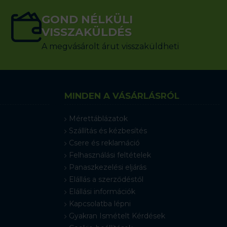
GOND NÉLKÜLI
VISSZAKÜLDÉS
A megvásárolt árut visszaküldheti
MINDEN A VÁSÁRLÁSRÓL
Mérettáblázatok
Szállítás és kézbesítés
Csere és reklamáció
Felhasználási feltételek
Panaszkezelési eljárás
Elállás a szerződéstől
Elállási információk
Kapcsolatba lépni
Gyakran Ismételt Kérdések