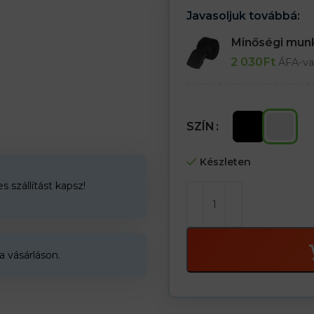
Javasoljuk továbbá:
Minőségi mu
2 030
Ft
ÁFA-va
SZÍN
Készleten
 szállítást kapsz!
a vásárláson.