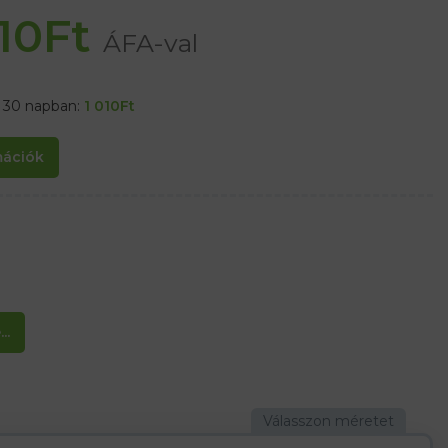
010
Ft
ÁFA-val
t 30 napban:
1 010
Ft
rmációk
..