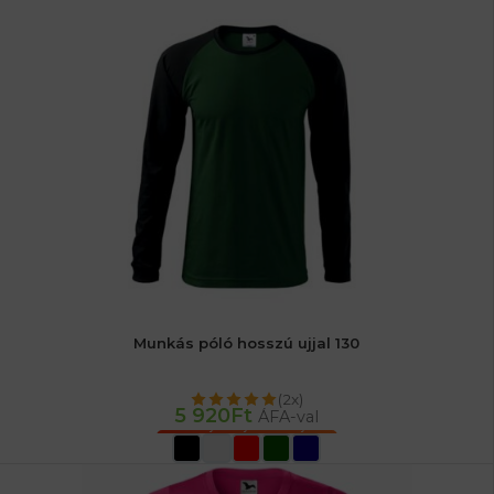
Munkás póló hosszú ujjal 130
(2x)
5 920
Ft
ÁFA-val
OPCIÓK VÁLASZTÁSA