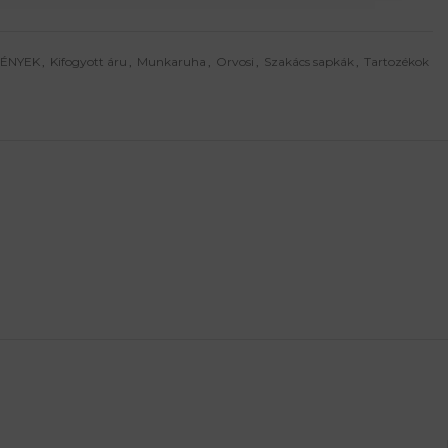
MÉNYEK
,
Kifogyott áru
,
Munkaruha
,
Orvosi
,
Szakács sapkák
,
Tartozékok