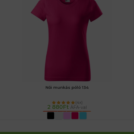
Női munkás póló 134
(4x)
2 880
Ft
ÁFA-val
OPCIÓK VÁLASZTÁSA