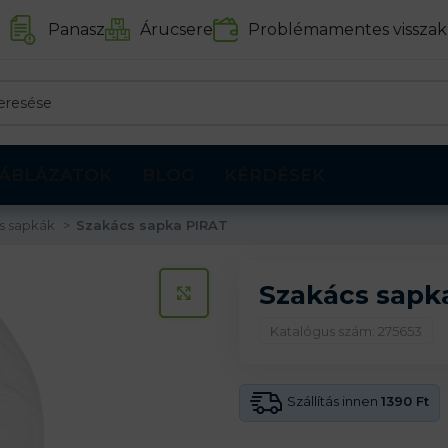
Panasz
Árucsere
Problémamentes visszak
ÁBLÁZATOK
BLOG
KÉRDÉSEK
s sapkák
Szakács sapka PIRAT
Szakács sapk
KATTINTS A KINAGYÍTÁSHOZ
Katalógus szám: 275653
Szállítás innen
1390 Ft