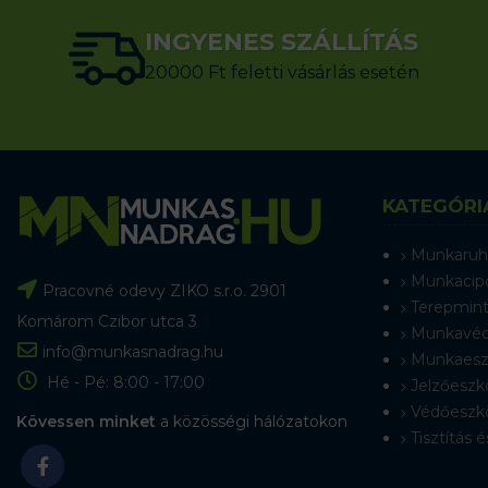
INGYENES SZÁLLÍTÁS
20000 Ft feletti vásárlás esetén
KATEGÓRI
Munkaruh
Munkacip
Pracovné odevy ZIKO s.r.o. 2901
Terepmint
Komárom Czibor utca 3
Munkavéd
info@munkasnadrag.hu
Munkaesz
Hé - Pé: 8:00 - 17:00
Jelzőeszk
Védőeszk
Kövessen minket
a közösségi hálózatokon
Tisztítás é