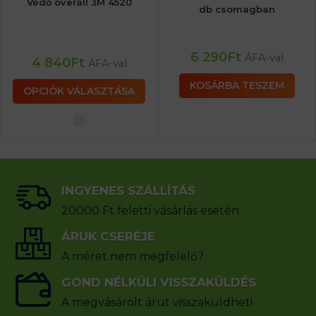
Védő overall 3M 4520
db csomagban
6 290
Ft
ÁFA-val
4 840
Ft
ÁFA-val
KOSÁRBA TESZEM
OPCIÓK VÁLASZTÁSA
INGYENES SZÁLLÍTÁS
20000 Ft feletti vásárlás esetén
ÁRUK CSERÉJE
A méret nem megfelelő?
GOND NÉLKÜLI VISSZAKÜLDÉS
A megvásárolt árut visszaküldheti