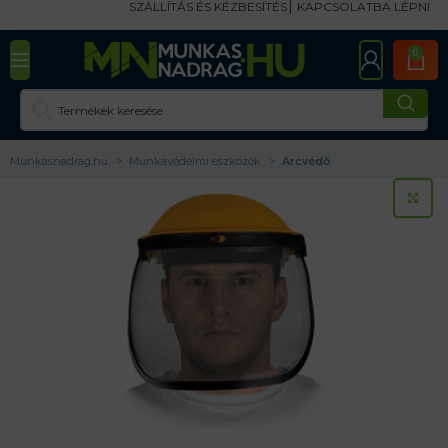
SZÁLLÍTÁS ÉS KÉZBESÍTÉS
KAPCSOLATBA LÉPNI
0
Munkasnadrag.hu
Munkavédelmi eszközök
Arcvédő
KA