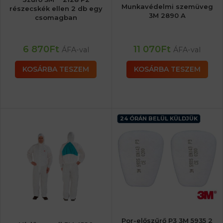
Munkavédelmi szemüveg
részecskék ellen 2 db egy
3M 2890 A
csomagban
6 870
Ft
11 070
Ft
ÁFA-val
ÁFA-val
KOSÁRBA TESZEM
KOSÁRBA TESZEM
24 ÓRÁN BELÜL KÜLDJÜK
Por-előszűrő P3 3M 5935 2