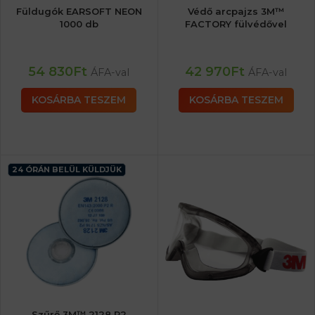
Füldugók EARSOFT NEON
Védő arcpajzs 3M™
1000 db
FACTORY fülvédővel
54 830
Ft
42 970
Ft
ÁFA-val
ÁFA-val
KOSÁRBA TESZEM
KOSÁRBA TESZEM
24 ÓRÁN BELÜL KÜLDJÜK
Szűrő 3M™ 2128 P2