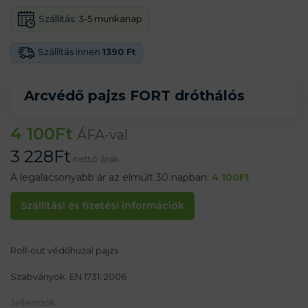
Szállítás:
3-5 munkanap
Szállítás innen
1390 Ft
Arcvédő pajzs FORT dróthálós
4 100
Ft
ÁFA-val
3 228
Ft
nettó árak
A legalacsonyabb ár az elmúlt 30 napban:
4 100
Ft
Szállítási és fizetési információk
Roll-out védőhuzal pajzs
Szabványok: EN 1731: 2006
Jellemzők: