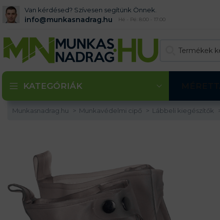
Van kérdésed? Szívesen segítünk Önnek.
info@munkasnadrag.hu
Hé - Pé: 8:00 - 17:00
KATEGÓRIÁK
MÉRETT
Munkasnadrag.hu
Munkavédelmi cipő
Lábbeli kiegészítők