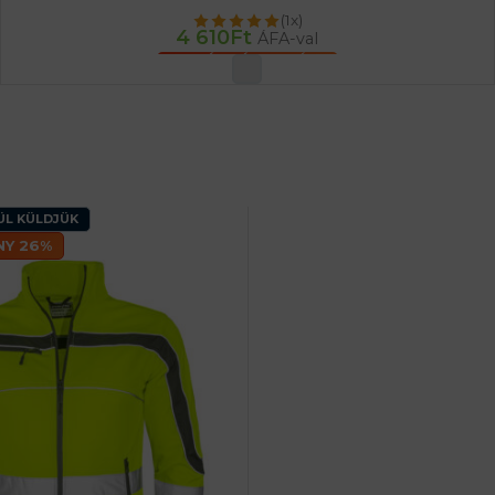
(1x)
4 610
Ft
ÁFA-val
OPCIÓK VÁLASZTÁSA
ÜL KÜLDJÜK
Y 26%