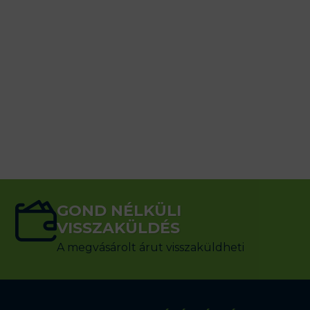
GOND NÉLKÜLI
VISSZAKÜLDÉS
A megvásárolt árut visszaküldheti