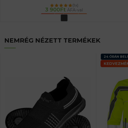
(1x)
3 900
Ft
ÁFA-val
OPCIÓK VÁLASZTÁSA
NEMRÉG NÉZETT TERMÉKEK
24 ÓRÁN BEL
KEDVEZMÉN