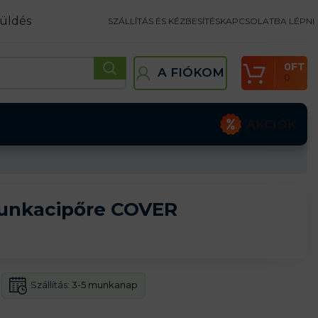
üldés
SZÁLLÍTÁS ÉS KÉZBESÍTÉS
KAPCSOLATBA LÉPNI
0
FT
A FIÓKOM
0
AKCIÓK
unkacipőre COVER
Szállítás:
3-5 munkanap