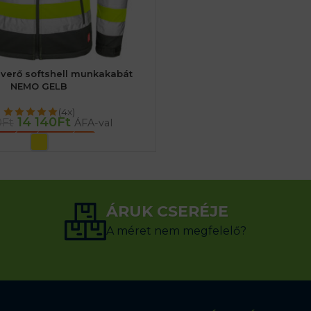
verő softshell munkakabát
NEMO GELB
(4x)
14 140
Ft
0
Ft
ÁFA-val
PCIÓK VÁLASZTÁSA
ÁRUK CSERÉJE
A méret nem megfelelő?