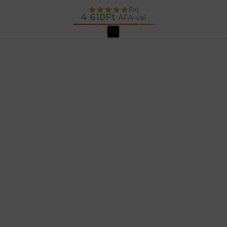
(1x)
4 610
Ft
ÁFA-val
OPCIÓK VÁLASZTÁSA