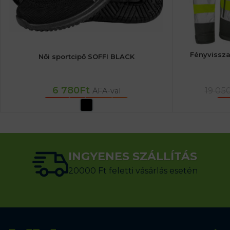
Fényvissza
Női sportcipő SOFFI BLACK
6 780
Ft
19 05
ÁFA-val
OPCIÓK VÁLASZTÁSA
O
INGYENES SZÁLLÍTÁS
20000 Ft feletti vásárlás esetén