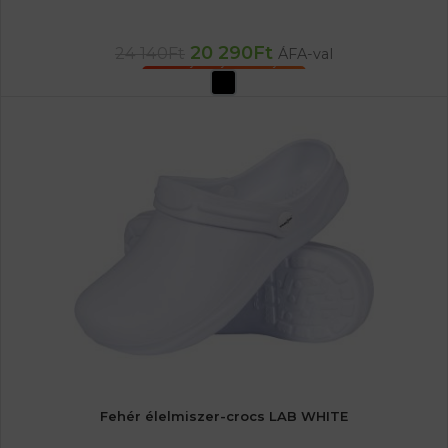
20 290
Ft
24 140
Ft
ÁFA-val
OPCIÓK VÁLASZTÁSA
Fehér élelmiszer-crocs LAB WHITE