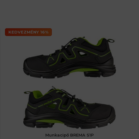
KEDVEZMÉNY 16%
Munkacipő BREMA S1P