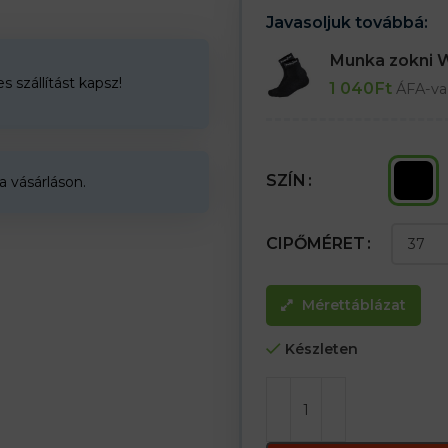
Javasoljuk továbbá:
Munka zokni
 szállítást kapsz!
1 040
Ft
ÁFA-va
SZÍN
a vásárláson.
CIPŐMÉRET
Mérettáblázat
Készleten