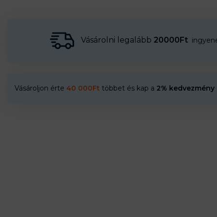
Vásárolni legalább
20000Ft
ingyenes
Vásároljon érte
40 000
Ft
többet és kap a
2% kedvezmény