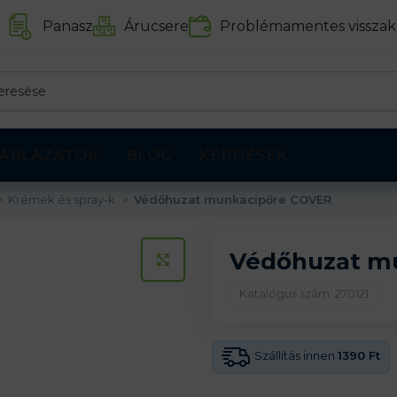
Panasz
Árucsere
Problémamentes visszak
ÁBLÁZATOK
BLOG
KÉRDÉSEK
Krémek és spray-k
Védőhuzat munkacipőre COVER
Védőhuzat m
KATTINTS A KINAGYÍTÁSHOZ
Katalógus szám: 270121
Szállítás innen
1390 Ft