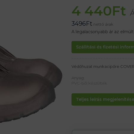
4 440
Ft
Á
3496
Ft
nettó árak
A legalacsonyabb ár az elmúl
Szállítási és fizetési info
Védőhuzat munkacipőre COVE
Anyag:
PVC-ből készültek
Tulajdonságok:
Teljes leírás megjelenítése.
– Védi a cipőt a szennyeződések
– Rögzítés gombokkal
– Állítható felső szélesség