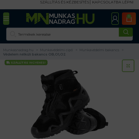
SZÁLLÍTÁS ÉS KÉZBESÍTÉS
KAPCSOLATBA LÉPNI
0
Munkasnadrag.hu
Munkavédelmi cipő
Munkavédelmi bakancs
Védelem nélküli bakancs OB,O1,O2
SZÁLLÍTÁS
INGYENES!
KA