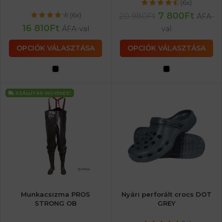
(6x)
7 800
Ft
(6x)
20 980
Ft
ÁFA-
16 810
Ft
ÁFA-val
val
OPCIÓK VÁLASZTÁSA
OPCIÓK VÁLASZTÁSA
SZÁLLÍTÁS
INGYENES!
Munkacsizma PROS
Nyári perforált crocs DOT
STRONG OB
GREY