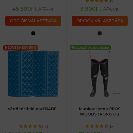
(1x)
45 590
Ft
3 900
Ft
ÁFA-val
ÁFA-val
OPCIÓK VÁLASZTÁSA
OPCIÓK VÁLASZTÁSA
KEDVEZMÉNY 50%
SZÁLLÍTÁS
INGYENES!
Védő térdelő pad BABEL
Munkacsizma PROS
WOODSTRONG OB
(1x)
(1x)