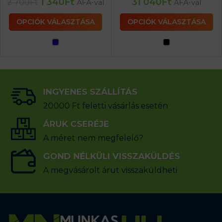
1 340
Ft
31 040
Ft
2 700
Ft
ÁFA-val
ÁFA-val
OPCIÓK VÁLASZTÁSA
OPCIÓK VÁLASZTÁSA
INGYENES SZÁLLÍTÁS
20000 Ft feletti vásárlás esetén
ÁRUK CSERÉJE
A méret nem megfelelő?
GOND NÉLKÜLI VISSZAKÜLDÉS
A megvásárolt árut visszaküldheti