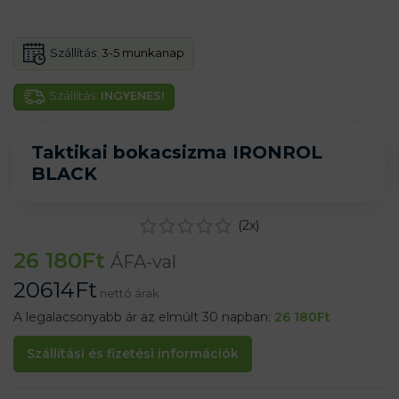
Szállítás:
3-5 munkanap
Szállítás:
INGYENES!
Taktikai bokacsizma IRONROL
BLACK
(
2
x)
26 180
Ft
ÁFA-val
20614
Ft
nettó árak
A legalacsonyabb ár az elmúlt 30 napban:
26 180
Ft
Szállítási és fizetési információk