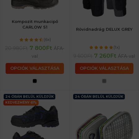
Kompozit munkacipő
CARLOW S1
Rövidnadrág DELUX GREY
(6x)
7 800
Ft
(1x)
20 980
Ft
ÁFA-
7 260
Ft
9 600
Ft
val
ÁFA-val
OPCIÓK VÁLASZTÁSA
OPCIÓK VÁLASZTÁSA
24 ÓRÁN BELÜL KÜLDJÜK
24 ÓRÁN BELÜL KÜLDJÜK
KEDVEZMÉNY 61%