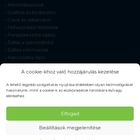
Mérettáblázatok
Szállítás és kézbesítés
Csere és reklamáció
Felhasználási feltételek
Panaszkezelési eljárás
Elállás a szerződéstől
Elállási információk
Kapcsolatba lépni
Gyakran Ismételt Kérdések
A cookie-khoz való hozzájárulás kezelése
Cookie-beállítások
A lehető legjobb szolgáltatás nyújtása érdekében olyan technológiákat
használunk, mint a cookie-k az eszközadatok tárolására és/vagy
eléréséhez.
© 2026 Pracovné odevy ZIKO s. r. o., minden jog fenntartva.
Elfogad
Beállítások megjelenítése