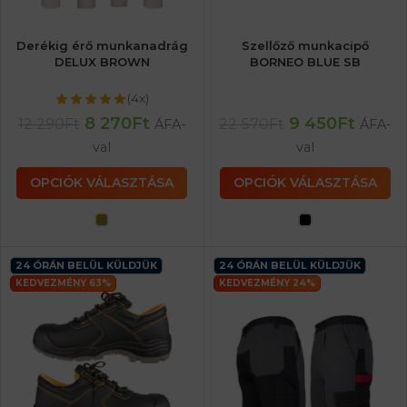
Derékig érő munkanadrág
Szellőző munkacipő
DELUX BROWN
BORNEO BLUE SB
(4x)
8 270
Ft
9 450
Ft
12 290
Ft
22 570
Ft
ÁFA-
ÁFA-
val
val
OPCIÓK VÁLASZTÁSA
OPCIÓK VÁLASZTÁSA
24 ÓRÁN BELÜL KÜLDJÜK
24 ÓRÁN BELÜL KÜLDJÜK
KEDVEZMÉNY 63%
KEDVEZMÉNY 24%