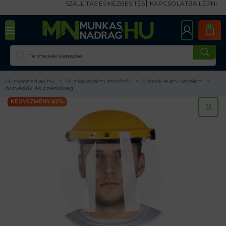
SZÁLLÍTÁS ÉS KÉZBESÍTÉS
KAPCSOLATBA LÉPNI
0
Munkasnadrag.hu
Munkavédelmi eszközök
Vírusok elleni védelem
Arcvédők és szemüveg
KEDVEZMÉNY 62%
KA