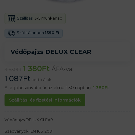
Szállítás:
3-5 munkanap
Szállítás innen
1390 Ft
Védőpajzs DELUX CLEAR
1 380
Ft
ÁFA-val
3 630
Ft
1 087
Ft
nettó árak
A legalacsonyabb ár az elmúlt 30 napban:
1 380
Ft
Szállítási és fizetési információk
Védőpajzs DELUX CLEAR
Szabványok: EN 166: 2001