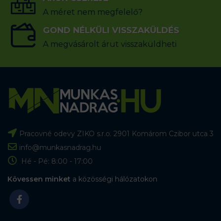
A méret nem megfelelő?
GOND NÉLKÜLI VISSZAKÜLDÉS
A megvásárolt árut visszaküldheti
Pracovné odevy ZIKO s.r.o. 2901 Komárom Czibor utca 3
info@munkasnadrag.hu
Hé - Pé: 8:00 - 17:00
Kövessen minket
a közösségi hálózatokon