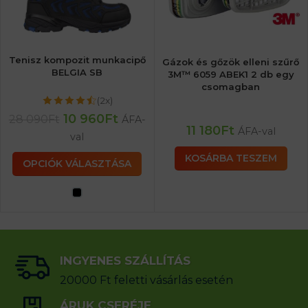
Tenisz kompozit munkacipő
Gázok és gőzök elleni szűrő
BELGIA SB
3M™ 6059 ABEK1 2 db egy
csomagban
(2x)
10 960
Ft
28 090
Ft
ÁFA-
11 180
Ft
ÁFA-val
val
KOSÁRBA TESZEM
OPCIÓK VÁLASZTÁSA
INGYENES SZÁLLÍTÁS
20000 Ft feletti vásárlás esetén
ÁRUK CSERÉJE