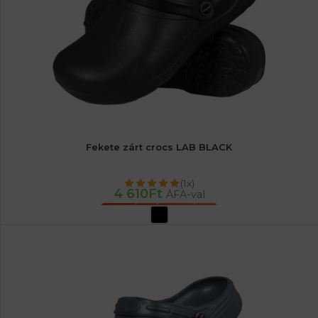
Fekete zárt crocs LAB BLACK
(1x)
4 610
Ft
ÁFA-val
OPCIÓK VÁLASZTÁSA