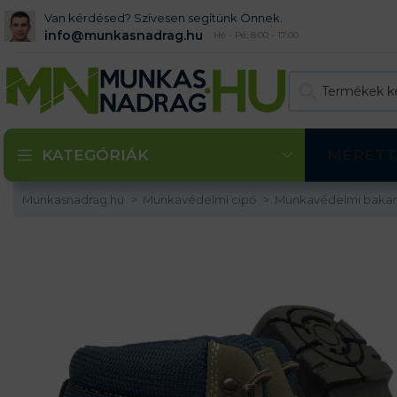
Van kérdésed? Szívesen segítünk Önnek.
info@munkasnadrag.hu
Hé - Pé: 8:00 - 17:00
KATEGÓRIÁK
MÉRETT
Munkasnadrag.hu
Munkavédelmi cipő
Munkavédelmi baka