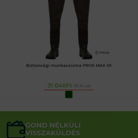
Biztonsági munkacsizma PROS MAX S5
31 040
Ft
ÁFA-val
OPCIÓK VÁLASZTÁSA
GOND NÉLKÜLI
VISSZAKÜLDÉS