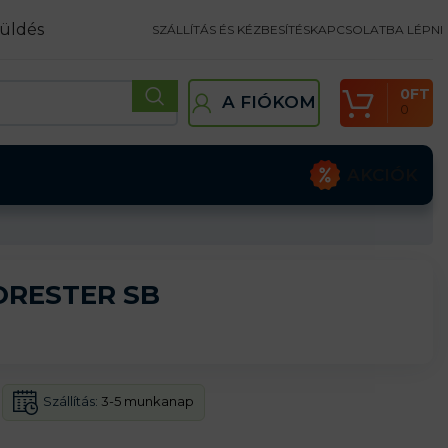
üldés
SZÁLLÍTÁS ÉS KÉZBESÍTÉS
KAPCSOLATBA LÉPNI
0
FT
A FIÓKOM
0
AKCIÓK
ORESTER SB
Szállítás:
3-5 munkanap