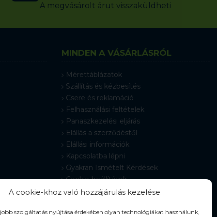
A megvásárolt árut visszaküldheti
MINDEN A VÁSÁRLÁSRÓL
Mérettáblázatok
Szállítás és kézbesítés
Csere és reklamáció
Felhasználási feltételek
Panaszkezelési eljárás
Elállás a szerződéstől
Elállási információk
Kapcsolatba lépni
Gyakran Ismételt Kérdések
Cookie-beállítások
A cookie-khoz való hozzájárulás kezelése
gjobb szolgáltatás nyújtása érdekében olyan technológiákat használunk,