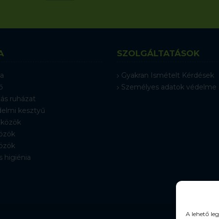
A
SZOLGÁLTATÁSOK
a
Gyakran Ismételt Kérdések
ő
Személyes adatok védelme
ás ruházat
elmi kesztyű
közök
özök
özök
s higiénia
A lehető le