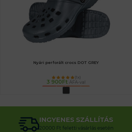
Nyári perforált crocs DOT GREY
(1x)
3 900
Ft
ÁFA-val
OPCIÓK VÁLASZTÁSA
INGYENES SZÁLLÍTÁS
20000 Ft feletti vásárlás esetén