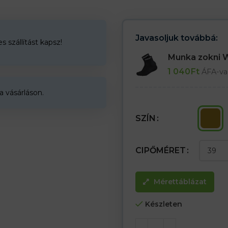
– Két sűrűségű poliuretán biztos
– Megerősítés a cipő felső részé
kopásállóságot
– Akár 200 J energiájú ütéseknek
Javasoljuk továbbá:
 szállítást kapsz!
– SB E SRA kategória
Munka zokni
1 040
Ft
ÁFA-va
a vásárláson.
SZÍN
CIPŐMÉRET
Mérettáblázat
Készleten