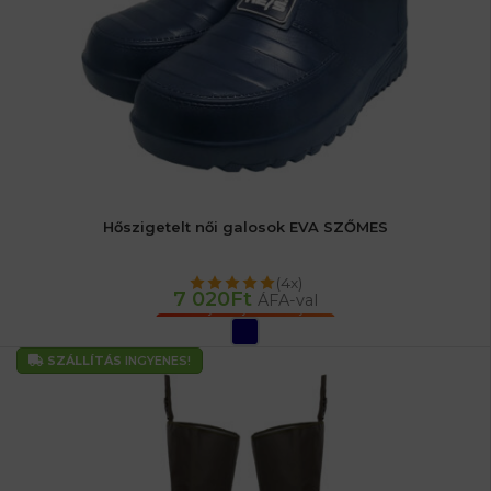
Hőszigetelt női galosok EVA SZŐMES
(4x)
7 020
Ft
ÁFA-val
OPCIÓK VÁLASZTÁSA
SZÁLLÍTÁS
INGYENES!