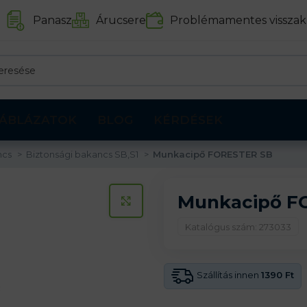
Panasz
Árucsere
Problémamentes visszak
ÁBLÁZATOK
BLOG
KÉRDÉSEK
ncs
Biztonsági bakancs SB,S1
Munkacipő FORESTER SB
Munkacipő F
KATTINTS A KINAGYÍTÁSHOZ
Katalógus szám: 273033
Szállítás innen
1390 Ft