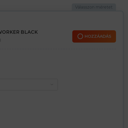
ítja, hogy a talp kívülről keményebb, belül pedig puhább
n és a sarokrészen marhabőrrel – biztosítja a tartósságot és a
 és 15 kN nyomásig ellenálló acél orr
 WORKER BLACK
HOZZÁADÁS
l