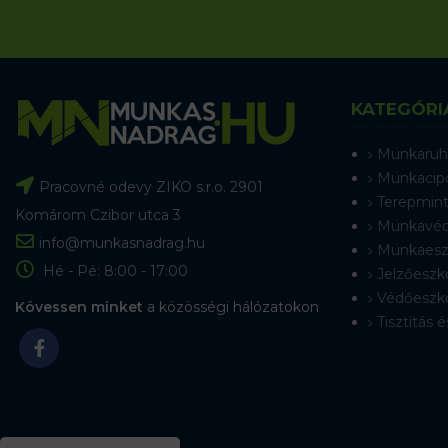
KATEGÓRI
Munkaruh
Munkacip
Pracovné odevy ZIKO s.r.o. 2901
Terepmint
Komárom Czibor utca 3
Munkavéd
info@munkasnadrag.hu
Munkaesz
Hé - Pé: 8:00 - 17:00
Jelzőeszk
Védőeszk
Kövessen minket
a közösségi hálózatokon
Tisztítás é