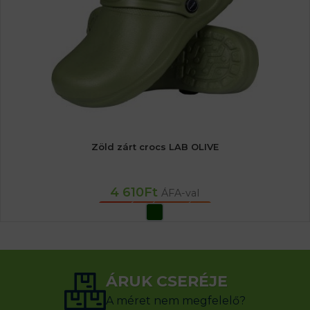
Zöld zárt crocs LAB OLIVE
4 610
Ft
ÁFA-val
OPCIÓK VÁLASZTÁSA
ÁRUK CSERÉJE
A méret nem megfelelő?