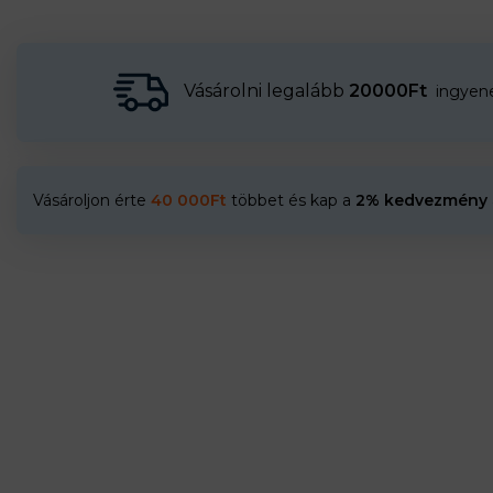
Vásárolni legalább
20000Ft
ingyenes
Vásároljon érte
40 000
Ft
többet és kap a
2% kedvezmény