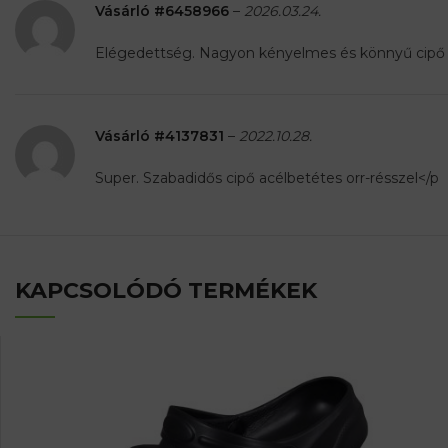
Vásárló #6458966
–
2026.03.24.
Elégedettség. Nagyon kényelmes és könnyű cipő
Vásárló #4137831
–
2022.10.28.
Super. Szabadidős cipő acélbetétes orr-résszel</p
KAPCSOLÓDÓ TERMÉKEK