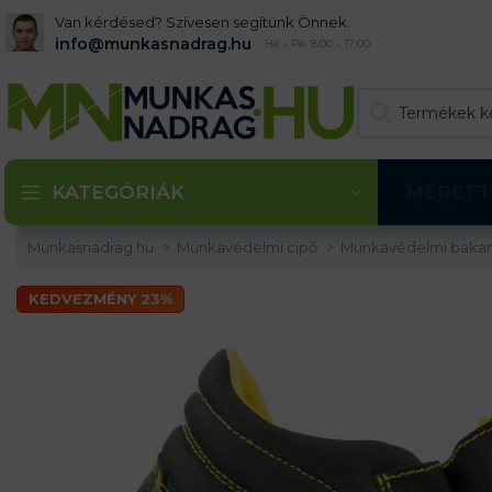
Van kérdésed? Szívesen segítünk Önnek.
info@munkasnadrag.hu
Hé - Pé: 8:00 - 17:00
KATEGÓRIÁK
MÉRETT
Munkasnadrag.hu
Munkavédelmi cipő
Munkavédelmi baka
KEDVEZMÉNY 23%