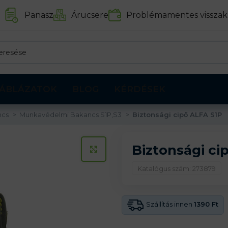
Panasz
Árucsere
Problémamentes visszak
ÁBLÁZATOK
BLOG
KÉRDÉSEK
ncs
Munkavédelmi Bakancs S1P,S3
Biztonsági cipő ALFA S1P
Biztonsági ci
KATTINTS A KINAGYÍTÁSHOZ
Katalógus szám: 273879
Szállítás innen
1390 Ft