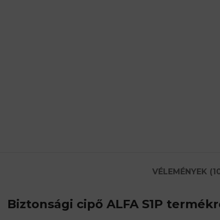
VÉLEMÉNYEK (10
Biztonsági cipő ALFA S1P
termékrő