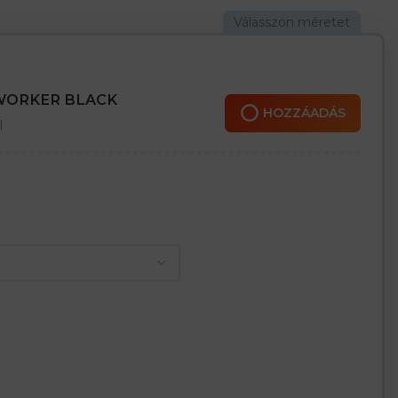
 olajálló
nyomással védi a lábat a defektektől
 WORKER BLACK
ma
HOZZÁADÁS
l