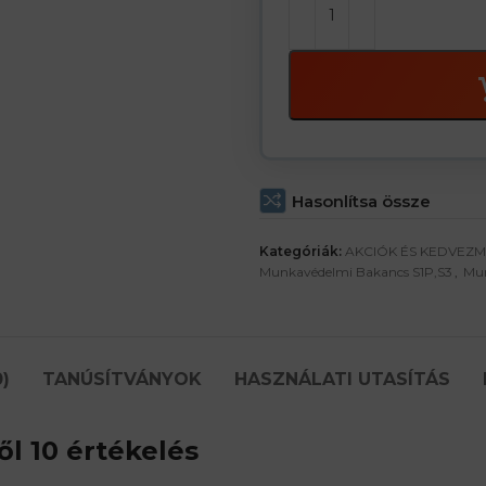
Hasonlítsa össze
Kategóriák:
AKCIÓK ÉS KEDVEZ
Munkavédelmi Bakancs S1P,S3
,
Mun
)
TANÚSÍTVÁNYOK
HASZNÁLATI UTASÍTÁS
l 10 értékelés