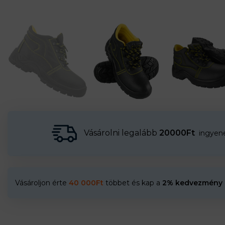
Vásárolni legalább
20000Ft
ingyenes
Vásároljon érte
40 000
Ft
többet és kap a
2% kedvezmény