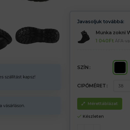
– Csúszásgátló, antisztatikus talp,
– Lengéscsillapítás a sarokban
– A tartós acél talpbetét 1100N 
– Acél orr 200 J/15 kN
Javasoljuk továbbá:
– S1P SRC kategória
Munka zokni
Munkavédelmi cipő – bokacsiz
1 040
Ft
ÁFA-va
SZÍN
 szállítást kapsz!
CIPŐMÉRET
Mérettáblázat
a vásárláson.
Készleten