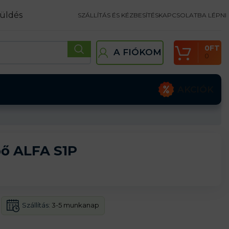
üldés
SZÁLLÍTÁS ÉS KÉZBESÍTÉS
KAPCSOLATBA LÉPNI
0
FT
A FIÓKOM
0
AKCIÓK
pő ALFA S1P
Szállítás:
3-5 munkanap