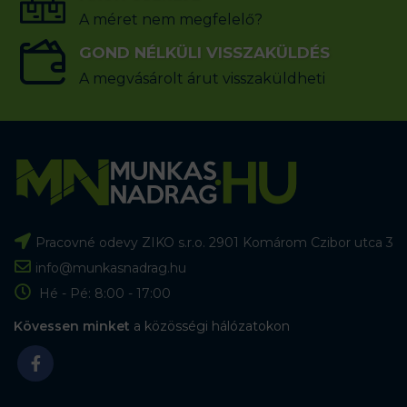
A méret nem megfelelő?
GOND NÉLKÜLI VISSZAKÜLDÉS
A megvásárolt árut visszaküldheti
Pracovné odevy ZIKO s.r.o. 2901 Komárom Czibor utca 3
info@munkasnadrag.hu
Hé - Pé: 8:00 - 17:00
Kövessen minket
a közösségi hálózatokon