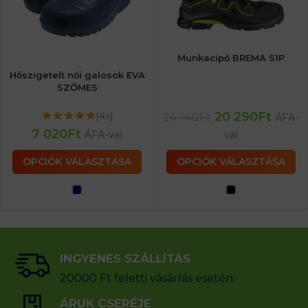
Munkacipő BREMA S1P
Hőszigetelt női galosok EVA
SZŐMES
20 290
Ft
(4x)
24 140
Ft
ÁFA-
7 020
Ft
ÁFA-val
val
OPCIÓK VÁLASZTÁSA
OPCIÓK VÁLASZTÁSA
INGYENES SZÁLLÍTÁS
20000 Ft feletti vásárlás esetén
ÁRUK CSERÉJE