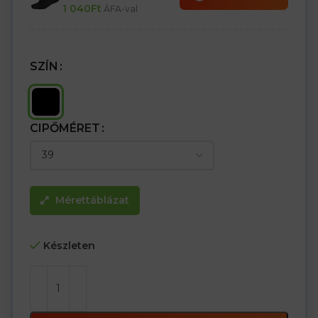
kidörzsölődést
1 040
Ft
ÁFA-val
– S3 SRC kategória
SZÍN
CIPŐMÉRET
Mérettáblázat
Készleten