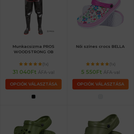
Munkacsizma PROS
Női színes crocs BELLA
WOODSTRONG OB
(1x)
(1x)
31 040
Ft
5 550
Ft
ÁFA-val
ÁFA-val
OPCIÓK VÁLASZTÁSA
OPCIÓK VÁLASZTÁSA