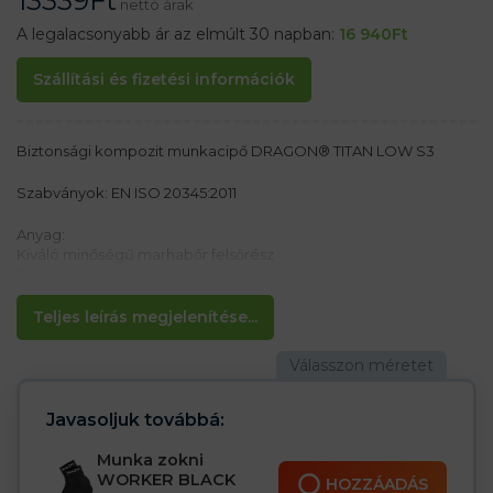
13339
Ft
nettó árak
A legalacsonyabb ár az elmúlt 30 napban:
16 940
Ft
Szállítási és fizetési információk
Biztonsági kompozit munkacipő DRAGON® TITAN LOW S3
Szabványok: EN ISO 20345:2011
Anyag:
Kiváló minőségű marhabőr felsőrész
Dupla poliuretán külső talp
Jellemzők:
Teljes leírás megjelenítése...
– Csúszásgátló talp
– Olajálló
– Ütéscsillapítás a sarokban
– Vízálló cipő
– Kompozit orrmerevítő 200 J / 15 kN
Javasoljuk továbbá:
– Többrétegű szálas betét, amely 1100 N nyomással védi a lábat a
szúrásoktól
Munka zokni
– Megerősített gumi orrmerevítő, amely megakadályozza a
WORKER BLACK
HOZZÁADÁS