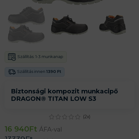
Szállítás:
1-3 munkanap
Szállítás innen
1390 Ft
Biztonsági kompozit munkacipő
DRAGON® TITAN LOW S3
(
2
x)
16 940
Ft
ÁFA-val