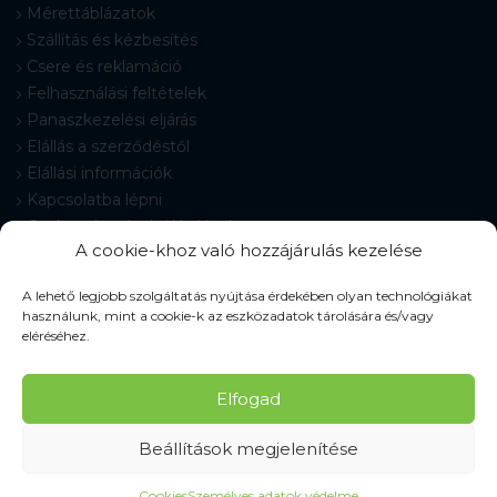
Mérettáblázatok
Szállítás és kézbesítés
Csere és reklamáció
Felhasználási feltételek
Panaszkezelési eljárás
Elállás a szerződéstől
Elállási információk
Kapcsolatba lépni
Gyakran Ismételt Kérdések
A cookie-khoz való hozzájárulás kezelése
Cookie-beállítások
A lehető legjobb szolgáltatás nyújtása érdekében olyan technológiákat
használunk, mint a cookie-k az eszközadatok tárolására és/vagy
eléréséhez.
© 2026 Pracovné odevy ZIKO s. r. o., minden jog fenntartva.
Elfogad
Beállítások megjelenítése
Cookies
Személyes adatok védelme