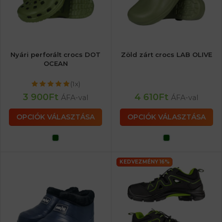
Nyári perforált crocs DOT
Zöld zárt crocs LAB OLIVE
OCEAN
(1x)
3 900
Ft
4 610
Ft
ÁFA-val
ÁFA-val
OPCIÓK VÁLASZTÁSA
OPCIÓK VÁLASZTÁSA
KEDVEZMÉNY 16%