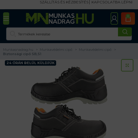
SZÁLLÍTÁS ÉS KÉZBESÍTÉS
KAPCSOLATBA LÉPNI
0
Munkasnadrag.hu
Munkavédelmi cipő
Munkavédelmi cipő
Biztonsági cipő SB,S1
24 ÓRÁN BELÜL KÜLDJÜK
KA