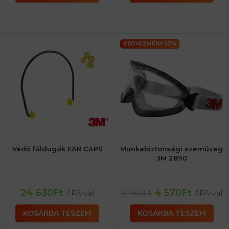
KEDVEZMÉNY 53%
Védő füldugók EAR CAPS
Munkabiztonsági szemüveg
3M 2890
24 630
Ft
4 570
Ft
9 760
Ft
ÁFA-val
ÁFA-val
KOSÁRBA TESZEM
KOSÁRBA TESZEM