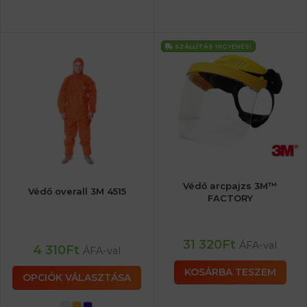
SZÁLLÍTÁS
INGYENES!
Védő arcpajzs 3M™
Védő overall 3M 4515
FACTORY
31 320
Ft
ÁFA-val
4 310
Ft
ÁFA-val
KOSÁRBA TESZEM
OPCIÓK VÁLASZTÁSA