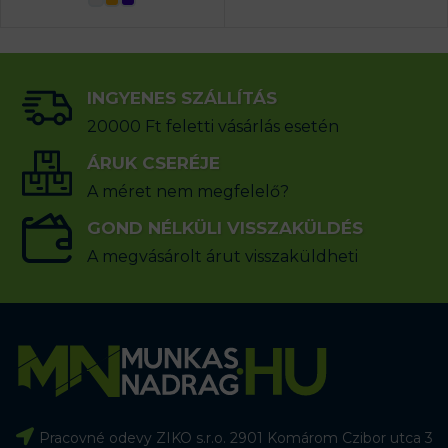
INGYENES SZÁLLÍTÁS
20000 Ft feletti vásárlás esetén
ÁRUK CSERÉJE
A méret nem megfelelő?
GOND NÉLKÜLI VISSZAKÜLDÉS
A megvásárolt árut visszaküldheti
Pracovné odevy ZIKO s.r.o. 2901 Komárom Czibor utca 3