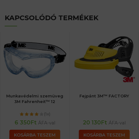
KAPCSOLÓDÓ TERMÉKEK
Munkavédelmi szemüveg
Fejpánt 3M™ FACTORY
3M Fahrenheit™ 12
(1x)
6 350
Ft
20 130
Ft
ÁFA-val
ÁFA-val
KOSÁRBA TESZEM
KOSÁRBA TESZEM