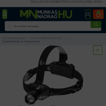
SZÁLLÍTÁS ÉS KÉZBESÍTÉS
KAPCSOLATBA LÉPNI
0
Munkasnadrag.hu
Munkavédelmi eszközök
Zseblámpák és fényszórók
KA