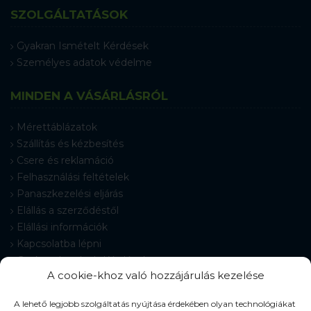
SZOLGÁLTATÁSOK
Gyakran Ismételt Kérdések
Személyes adatok védelme
MINDEN A VÁSÁRLÁSRÓL
Mérettáblázatok
Szállítás és kézbesítés
Csere és reklamáció
Felhasználási feltételek
Panaszkezelési eljárás
Elállás a szerződéstől
Elállási információk
Kapcsolatba lépni
Gyakran Ismételt Kérdések
A cookie-khoz való hozzájárulás kezelése
Cookie-beállítások
A lehető legjobb szolgáltatás nyújtása érdekében olyan technológiákat