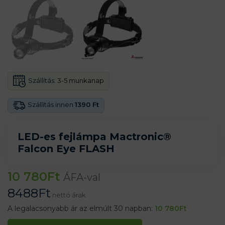
Szállítás:
3-5 munkanap
Szállítás innen
1390 Ft
LED-es fejlámpa Mactronic®
Falcon Eye FLASH
10 780
Ft
ÁFA-val
8488
Ft
nettó árak
A legalacsonyabb ár az elmúlt 30 napban:
10 780
Ft