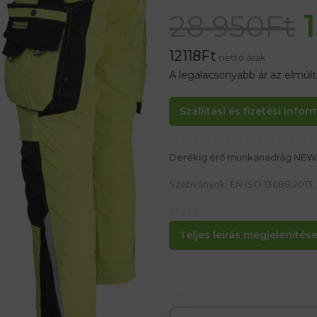
28 950
Ft
12118
Ft
nettó árak
A legalacsonyabb ár az elmúl
Szállítási és fizetési info
Derékig érő munkanadrág NEW
Szabványok: EN ISO 13688:2013, 
Anyag:
65% poliészter, 35% pamut 270 
Teljes leírás megjelenítése.
Jellemzők:
– Minőségi CANVAS típusú anya
– Fényvisszaverő elemek a job
– Négy oldalzseb, köztük egy ci
– Két hátsó zseb tépőzárral
– Zsebek a nadrágon, beleértve