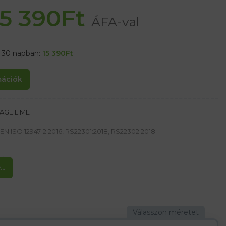
15 390
Ft
ÁFA-val
t 30 napban:
15 390
Ft
rmációk
AGE LIME
EN ISO 12947-2:2016, RS22301:2018, RS22302:2018
g/m²
..
gból
b láthatóság érdekében
pzáras
 a mobiltelefon zsebeket