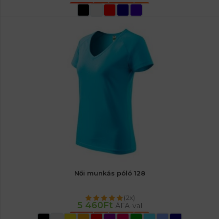
OPCIÓK VÁLASZTÁSA
Női munkás póló 128
(2x)
5 460
Ft
ÁFA-val
OPCIÓK VÁLASZTÁSA