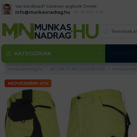
Van kérdésed? Szívesen segítünk Önnek.
info@munkasnadrag.hu
Hé - Pé: 8:00 - 17:00
KATEGÓRIÁK
MÉRETT
Munkasnadrag.hu
AKCIÓK ÉS KEDVEZMÉNYEK
Munkásnadr
KEDVEZMÉNY 47%