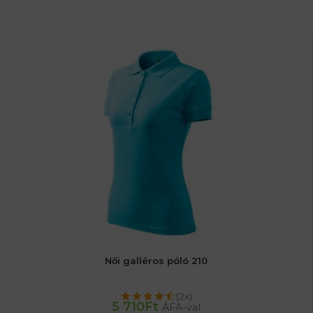
Női galléros póló 210
(2x)
5 710
Ft
ÁFA-val