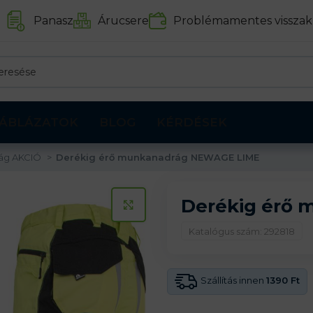
Panasz
Árucsere
Problémamentes visszak
ÁBLÁZATOK
BLOG
KÉRDÉSEK
ág AKCIÓ
Derékig érő munkanadrág NEWAGE LIME
Derékig érő
KATTINTS A KINAGYÍTÁSHOZ
Katalógus szám: 292818
Szállítás innen
1390 Ft