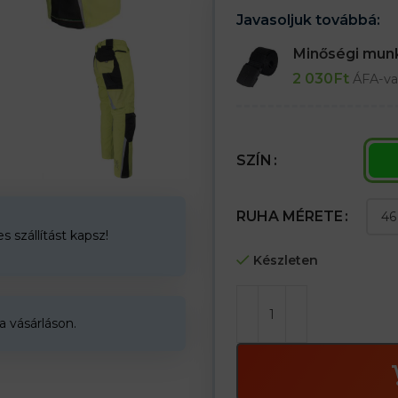
– Derékban varrott gumi a nadr
Javasoljuk továbbá:
– Térdzsebek a térdvédők szám
– Megnövelt tartósság a Cordu
Minőségi mu
2 030
Ft
ÁFA-va
SZÍN
RUHA MÉRETE
 szállítást kapsz!
Készleten
a vásárláson.