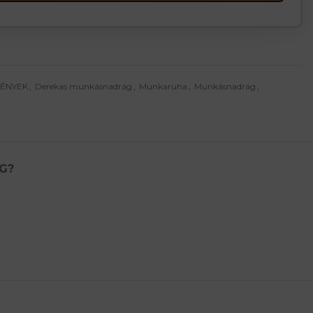
MÉNYEK
,
Derekas munkásnadrág
,
Munkaruha
,
Munkásnadrág
,
G?