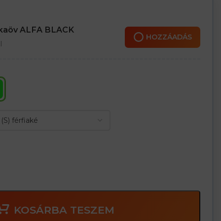
ág szélességének beállításához
ára
ra betétek használatának köszönhetően
nkaöv ALFA BLACK
HOZZÁADÁS
l
KOSÁRBA TESZEM