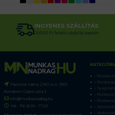
INGYENES SZÁLLÍTÁS
20000 Ft feletti vásárlás esetén
KATEGÓRI
Munkaruh
Munkacip
Pracovné odevy ZIKO s.r.o. 2901
Terepmint
Komárom Czibor utca 3
Munkavéd
info@munkasnadrag.hu
Munkaesz
Hé - Pé: 8:00 - 17:00
Jelzőeszk
Védőeszk