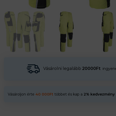
Vásárolni legalább
20000Ft
ingyenes
Vásároljon érte
40 000
Ft
többet és kap a
2% kedvezmény