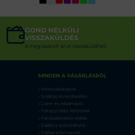
GOND NÉLKÜLI
VISSZAKÜLDÉS
A megvásárolt árut visszaküldheti
MINDEN A VÁSÁRLÁSRÓL
Mérettáblázatok
Szállítás és kézbesítés
Csere és reklamáció
Felhasználási feltételek
Panaszkezelési eljárás
Elállás a szerződéstől
Elállási információk