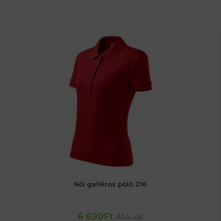
Női galléros póló 216
6 690
Ft
ÁFA-val