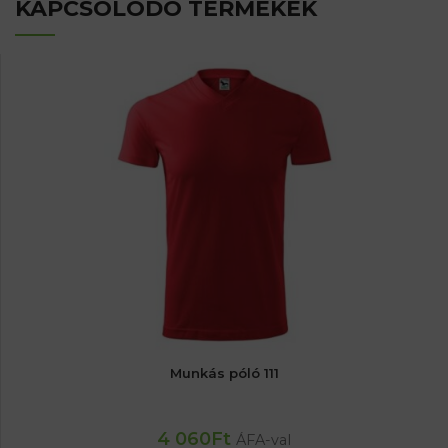
KAPCSOLÓDÓ TERMÉKEK
Munkás póló 111
4 060
Ft
ÁFA-val