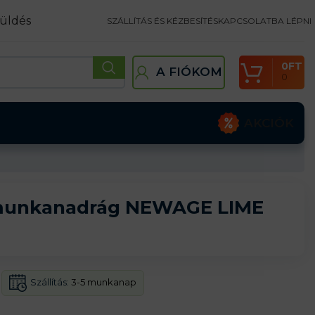
üldés
SZÁLLÍTÁS ÉS KÉZBESÍTÉS
KAPCSOLATBA LÉPNI
0
FT
A FIÓKOM
0
AKCIÓK
 munkanadrág NEWAGE LIME
Szállítás:
3-5 munkanap