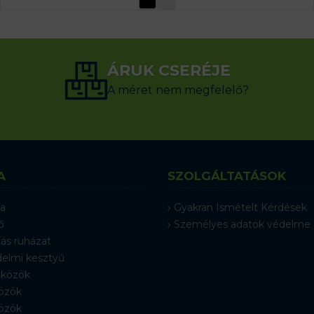
ÁRUK CSERÉJE
A méret nem megfelelő?
A
SZOLGÁLTATÁSOK
a
Gyakran Ismételt Kérdések
ő
Személyes adatok védelme
ás ruházat
elmi kesztyű
közök
özök
özök