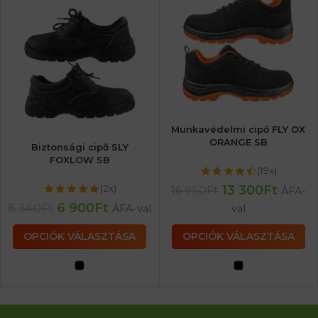
Munkavédelmi cipő FLY OX
ORANGE SB
Biztonsági cipő SLY
FOXLOW SB
(19x)
13 300
Ft
(2x)
16 950
Ft
ÁFA-
6 900
Ft
8 340
Ft
ÁFA-val
val
OPCIÓK VÁLASZTÁSA
OPCIÓK VÁLASZTÁSA