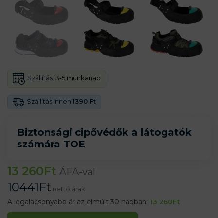
Szállítás:
3-5 munkanap
Szállítás innen
1390 Ft
Biztonsági cipővédők a látogatók
számára TOE
13 260
Ft
ÁFA-val
10441
Ft
nettó árak
A legalacsonyabb ár az elmúlt 30 napban:
13 260
Ft