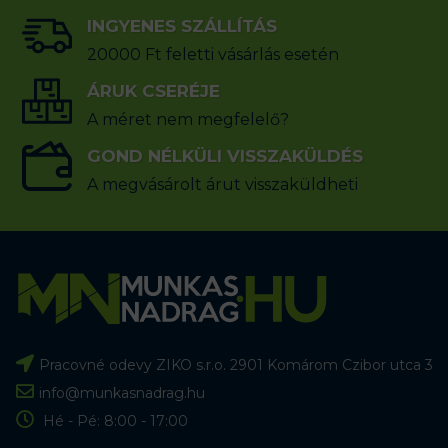
INGYENES SZÁLLÍTÁS
20000 Ft feletti vásárlás esetén
ÁRUK CSERÉJE
A méret nem megfelelő?
GOND NÉLKÜLI VISSZAKÜLDÉS
A megvásárolt árut visszaküldheti
Pracovné odevy ZIKO s.r.o. 2901 Komárom Czibor utca 3
info@munkasnadrag.hu
Hé - Pé: 8:00 - 17:00