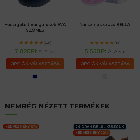
Hőszigetelt női galosok EVA
Női színes crocs BELLA
SZŐMES
(4x)
(1x)
7 020
Ft
5 550
Ft
ÁFA-val
ÁFA-val
OPCIÓK VÁLASZTÁSA
OPCIÓK VÁLASZTÁSA
NEMRÉG NÉZETT TERMÉKEK
KEDVEZMÉNY 17%
24 ÓRÁN BELÜL KÜLDJÜK
KEDVEZMÉNY 22%