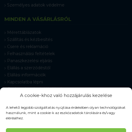
Személyes adatok védelme
MINDEN A VÁSÁRLÁSRÓL
Mérettáblázatok
Szállítás és kézbesítés
Csere és reklamáció
Felhasználási feltételek
Panaszkezelési eljárás
Elállás a szerződéstől
Elállási információk
Kapcsolatba lépni
Gyakran Ismételt Kérdések
A cookie-khoz való hozzájárulás kezelése
Cookie-beállítások
A lehető legjobb szolgáltatás nyújtása érdekében olyan technológiákat
használunk, mint a cookie-k az eszközadatok tárolására és/vagy
eléréséhez.
© 2026 Pracovné odevy ZIKO s. r. o., minden jog fenntartva.