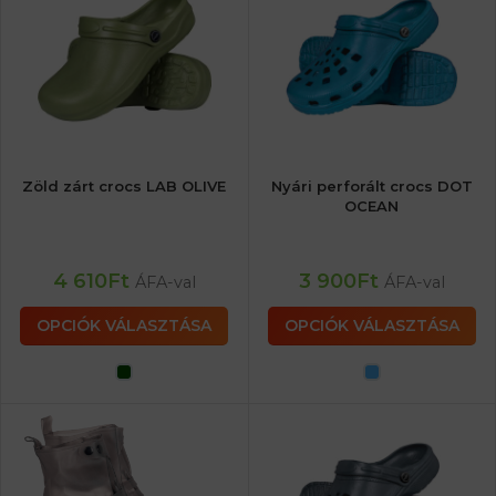
Zöld zárt crocs LAB OLIVE
Nyári perforált crocs DOT
OCEAN
4 610
Ft
3 900
Ft
ÁFA-val
ÁFA-val
OPCIÓK VÁLASZTÁSA
OPCIÓK VÁLASZTÁSA