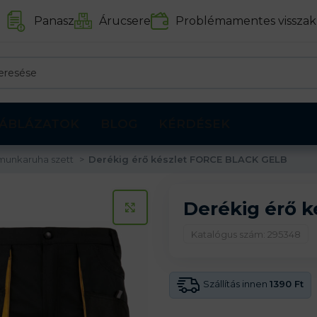
Panasz
Árucsere
Problémamentes visszak
ÁBLÁZATOK
BLOG
KÉRDÉSEK
munkaruha szett
Derékig érő készlet FORCE BLACK GELB
Derékig érő 
KATTINTS A KINAGYÍTÁSHOZ
Katalógus szám: 295348
Szállítás innen
1390 Ft