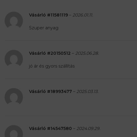
Vásárló #11581119
–
2026.01.11.
Szuper anyag
Vásárló #20150512
–
2025.06.28.
jó ár és gyors szállítás
Vásárló #18993477
–
2025.03.13.
Vásárló #14547580
–
2024.09.29.