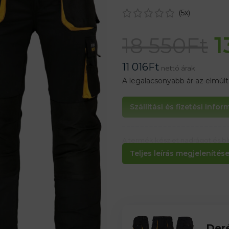
(
5
x)
1
18 550
Ft
11 016
Ft
nettó árak
A legalacsonyabb ár az elmúl
Szállítási és fizetési info
A termék készlet nadrágot és b
külön cserélni másik méretre.
Teljes leírás megjelenítése.
Der