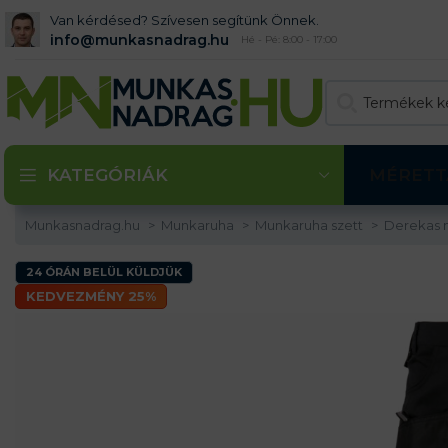
Van kérdésed? Szívesen segítünk Önnek.
info@munkasnadrag.hu
Hé - Pé: 8:00 - 17:00
KATEGÓRIÁK
MÉRETT
Munkasnadrag.hu
Munkaruha
Munkaruha szett
Derekas 
24 ÓRÁN BELÜL KÜLDJÜK
KEDVEZMÉNY 25%