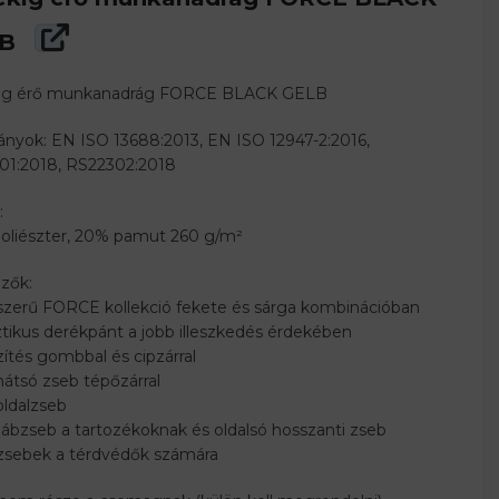
B
ig érő munkanadrág FORCE BLACK GELB
nyok: EN ISO 13688:2013, EN ISO 12947-2:2016,
01:2018, RS22302:2018
:
oliészter, 20% pamut 260 g/m²
zők:
szerű FORCE kollekció fekete és sárga kombinációban
ztikus derékpánt a jobb illeszkedés érdekében
ítés gombbal és cipzárral
hátsó zseb tépőzárral
oldalzseb
lábzseb a tartozékoknak és oldalsó hosszanti zseb
dzsebek a térdvédők számára