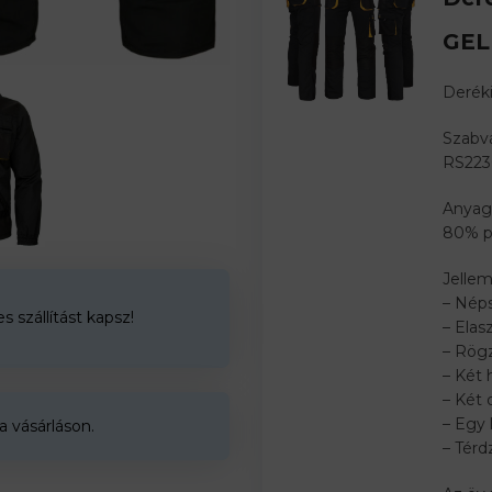
GEL
Derék
Szabvá
RS223
Anyag
80% p
Jellem
– Nép
 szállítást kapsz!
– Elas
– Rögz
– Két 
– Két 
– Egy 
a vásárláson.
– Tér