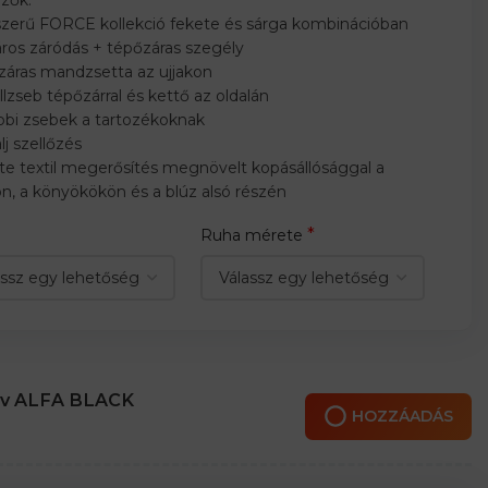
szerű FORCE kollekció fekete és sárga kombinációban
áros záródás + tépőzáras szegély
záras mandzsetta az ujjakon
llzseb tépőzárral és kettő az oldalán
bbi zsebek a tartozékoknak
lj szellőzés
te textil megerősítés megnövelt kopásállósággal a
on, a könyökökön és a blúz alsó részén
*
Ruha mérete
öv ALFA BLACK
HOZZÁADÁS