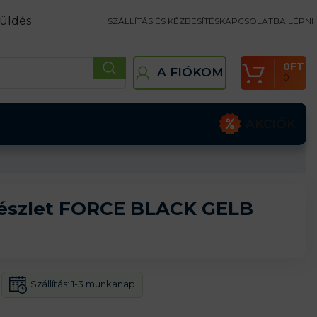
üldés
SZÁLLÍTÁS ÉS KÉZBESÍTÉS
KAPCSOLATBA LÉPNI
0
FT
A FIÓKOM
0
AKCIÓK
készlet FORCE BLACK GELB
Szállítás:
1-3 munkanap