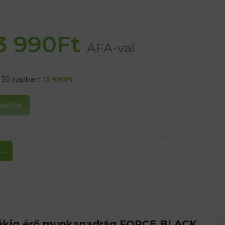
3 990
Ft
ÁFA-val
t 30 napban:
13 990
Ft
rmációk
lúzt tartalmaz, amennyiben a méret nem passzol, lehetőség van
..
ékig érő munkanadrág FORCE BLACK