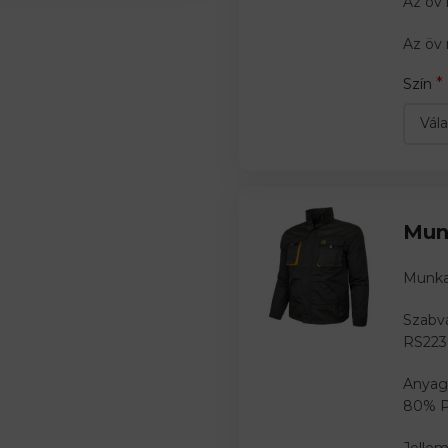
Az öv
Az öv 
*
Szín
Mun
Munk
Szabvá
RS223
Anyag
80% P
Jellem