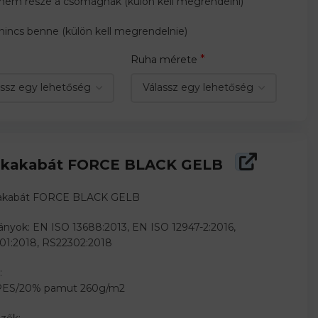
 nem része a csomagnak (külön kell megrendelni)
nincs benne (külön kell megrendelnie)
*
Ruha mérete
kakabát FORCE BLACK GELB
akabát FORCE BLACK GELB
nyok: EN ISO 13688:2013, EN ISO 12947-2:2016,
01:2018, RS22302:2018
:
ES/20% pamut 260g/m2
zők: