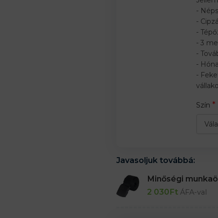
- Nép
- Cipz
- Tépő
- 3 me
- Tová
- Hóna
- Feke
vállak
*
Szín
Javasoljuk továbbá:
Minőségi munka
2 030
Ft
ÁFA-val