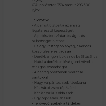
65% poliészter, 35% pamut 295-300
g/m²
Jellemzők:
- A pamut biztosítja az anyag
légáteresztő képességét
- A poliészter színtartósságot és
szilárdságot biztosít
- Ez egy vastagabb anyag, alkalmas
köszörülésre és vágásra
- Derékban gombok az öv beállításához
- Hátul a derékban lévő gumi növeli a
mozgás szabadságát
- A nadrág hosszának beállítása
pántokkal
- Nagy vállpántos zseb tépőzárral
- Két hátsó zseb tépőzárral
- Két klasszikus oldalzseb
- Egy tépőzáras lábzseb
- Térdvédő zsebek a térdeken