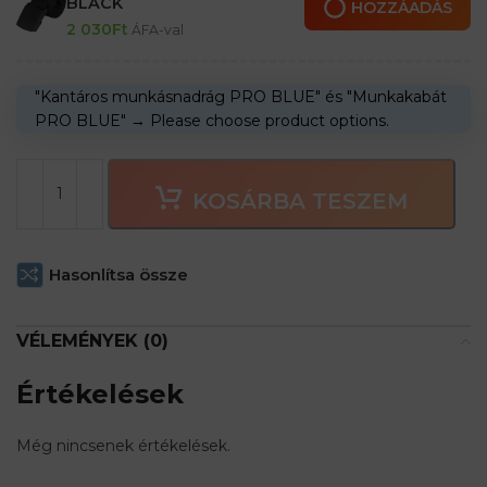
BLACK
HOZZÁADÁS
2 030
Ft
ÁFA-val
"Kantáros munkásnadrág PRO BLUE" és "Munkakabát
PRO BLUE"
→
Please choose product options.
KOSÁRBA TESZEM
Hasonlítsa össze
VÉLEMÉNYEK (0)
Értékelések
Még nincsenek értékelések.