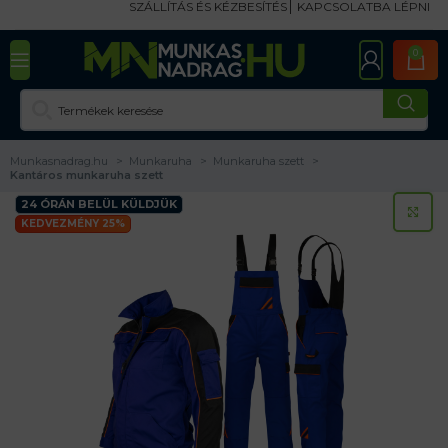
SZÁLLÍTÁS ÉS KÉZBESÍTÉS
KAPCSOLATBA LÉPNI
0
Munkasnadrag.hu
Munkaruha
Munkaruha szett
Kantáros munkaruha szett
24 ÓRÁN BELÜL KÜLDJÜK
KA
KEDVEZMÉNY 25%