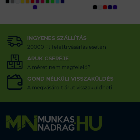
INGYENES SZÁLLÍTÁS
20000 Ft feletti vásárlás esetén
ÁRUK CSERÉJE
A méret nem megfelelő?
GOND NÉLKÜLI VISSZAKÜLDÉS
A megvásárolt árut visszaküldheti