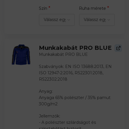
*
*
Szín
Ruha mérete
Munkakabát PRO BLUE
Munkakabát PRO BLUE
Szabványok: EN ISO 13688:2013, EN
ISO 12947-2:2016, RS22301:2018,
RS22302:2018
Anyag:
Anyaga 65% poliészter / 35% pamut
300g/m2
Jellemzők:
- A poliészter szilárdságot és
színstabilitást biztosít