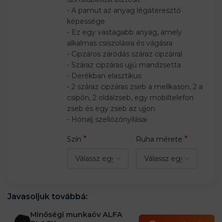
- A pamut az anyag légáteresztő
képessége
- Ez egy vastagabb anyag, amely
alkalmas csiszolásra és vágásra
- Cipzáros záródás száraz cipzárral
- Száraz cipzáras ujjú mandzsetta
- Derékban elasztikus
- 2 száraz cipzáras zseb a mellkason, 2 a
csípőn, 2 oldalzseb, egy mobiltelefon
zseb és egy zseb az ujjon
- Hónalj szellőzőnyílásai
*
*
Szín
Ruha mérete
Javasoljuk továbbá:
Minőségi munkaöv ALFA