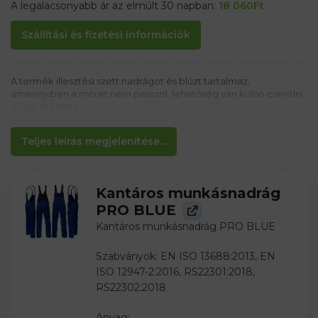
A legalacsonyabb ár az elmúlt 30 napban:
18 060
Ft
Szállítási és fizetési információk
A termék illesztési szett nadrágot és blúzt tartalmaz,
amennyiben a méret nem passzol, lehetőség van külön cserélni
másik méretre.
Teljes leírás megjelenítése...
Kantáros munkásnadrág
PRO BLUE
Kantáros munkásnadrág PRO BLUE
Szabványok: EN ISO 13688:2013, EN
ISO 12947-2:2016, RS22301:2018,
RS22302:2018
Anyag: