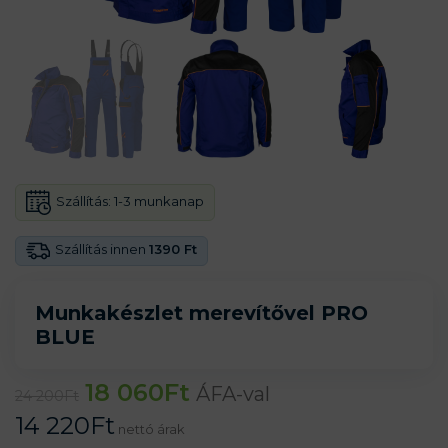
Szállítás:
1-3 munkanap
Szállítás innen
1390 Ft
Munkakészlet merevítővel PRO
BLUE
18 060
Ft
ÁFA-val
24 200
Ft
14 220
Ft
nettó árak