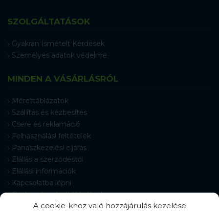
SZOLGÁLTATÁSOK
Gyakran Ismételt Kérdések
Személyes adatok védelme
MINDEN A VÁSÁRLÁSRÓL
Mérettáblázatok
Szállítás és kézbesítés
Csere és reklamáció
Felhasználási feltételek
Panaszkezelési eljárás
Elállás a szerződéstől
Elállási információk
Kapcsolatba lépni
Gyakran Ismételt Kérdések
A cookie-khoz való hozzájárulás kezelése
Cookie-beállítások